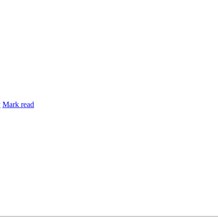
y
Mark read