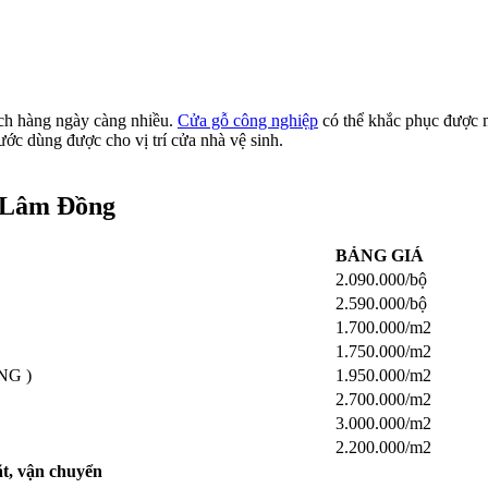
ch hàng ngày càng nhiều.
Cửa gỗ công nghiệp
có thể khắc phục được 
c dùng được cho vị trí cửa nhà vệ sinh.
 Lâm Đồng​
BẢNG GIÁ
2.090.000/bộ
2.590.000/bộ
1.700.000/m2
1.750.000/m2
NG )
1.950.000/m2
2.700.000/m2
3.000.000/m2
2.200.000/m2
ặt, vận chuyển