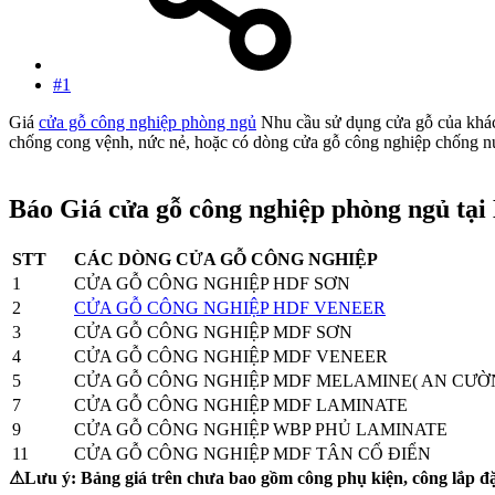
#1
Giá
cửa gỗ công nghiệp phòng ngủ
Nhu cầu sử dụng cửa gỗ của khá
chống cong vệnh, nức nẻ, hoặc có dòng cửa gỗ công nghiệp chống nướ
Báo Giá cửa gỗ công nghiệp phòng ngủ tại
STT
CÁC DÒNG CỬA GỖ CÔNG NGHIỆP
1
CỬA GỖ CÔNG NGHIỆP HDF SƠN
2
CỬA GỖ CÔNG NGHIỆP HDF VENEER
3
CỬA GỖ CÔNG NGHIỆP MDF SƠN
4
CỬA GỖ CÔNG NGHIỆP MDF VENEER
5
CỬA GỖ CÔNG NGHIỆP MDF MELAMINE( AN CƯỜ
7
CỬA GỖ CÔNG NGHIỆP MDF LAMINATE
9
CỬA GỖ CÔNG NGHIỆP WBP PHỦ LAMINATE
11
CỬA GỖ CÔNG NGHIỆP MDF TÂN CỔ ĐIỂN
⚠Lưu ý: Bảng giá trên chưa bao gồm công phụ kiện, công lắp đ