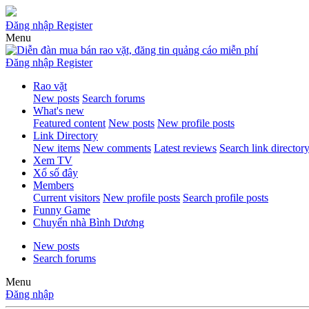
Đăng nhập
Register
Menu
Đăng nhập
Register
Rao vặt
New posts
Search forums
What's new
Featured content
New posts
New profile posts
Link Directory
New items
New comments
Latest reviews
Search link director
Xem TV
Xổ số đây
Members
Current visitors
New profile posts
Search profile posts
Funny Game
Chuyển nhà Bình Dương
New posts
Search forums
Menu
Đăng nhập