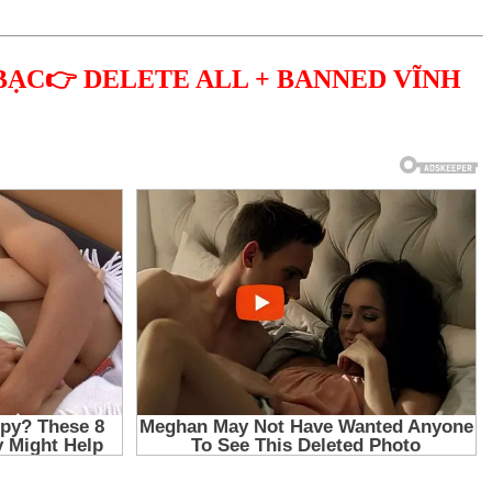
BẠC👉 DELETE ALL + BANNED VĨNH