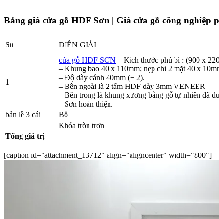
Bảng giá cửa gỗ HDF Sơn | Giá cửa gỗ công nghiệp p
Stt
DIỄN GIẢI
cửa gỗ HDF SƠN
– Kích thước phủ bì : (900 x 2
– Khung bao 40 x 110mm; nẹp chỉ 2 mặt 40 x 10mm 
– Độ dày cánh 40mm (± 2).
1
– Bên ngoài là 2 tấm HDF dày 3mm VENEER
– Bên trong là khung xương bằng gỗ tự nhiên đã được 
– Sơn hoàn thiện.
bản lề 3 cái
Bộ
Khóa tròn trơn
Tổng giá trị
[caption id="attachment_13712" align="aligncenter" width="800"]