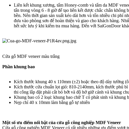
Liên kết khung xương, tấm Honey-comb và tấm da MDF veneer
tấn trong vòng 6 - 8 giờ để tạo liên kết được chắc chắn không
bền. Nên thời gian sản xuất kéo dài hơn và tốn nhiều chi phí 
đưa vào phòng sơn để hoàn thiện và giao cho khách hàng. Nhi
hết sức lưu ý khi kiểm tra mua hàng. Đến với SaiGonDoor khá
Cửa gỗ MDF veneer màu trắng
Phần khung bao
Kích thước khung 40 x 110mm (±2) hoặc theo độ dày tường (ô 
Kích thước cửa chuẩn lọt gió: 810-2140mm, kích thước phủ b
thi công lắp đặt phải cắt bỏ bớt và độ hở giữ cánh và khung ch
Khung bao có 2 loại: khung bao chữ T có phát sinh và khung 
Nẹp chỉ 40 x 10mm làm bằng gỗ tự nhiên
Một số ưu điểm nổi bật của cửa gỗ công nghiệp MDF Veneer
Cửa gỗ công nghiệp MDF Veneer có rất nhiều những ưu điểm vượt trộ