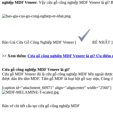
nghiệp MDF Veneer
. Vậy cửa gỗ công nghiệp MDF Veneer là gì? 
Báo Giá Cửa Gỗ Công Nghiệp MDF Veneer [
RẺ NHẤT ]
>> Xem thêm:
Cửa gỗ công nghiệp MDF Veneer là gì? Ưu điểm nổ
Cửa gỗ công nghiệp MDF Veneer là gì?
Cửa gỗ MDF Veneer đó là cửa gỗ công nghiệp MDF bên ngoài được ph
được dán lên tấm MDF. Tấm gỗ MDF là loại bột gỗ xay mịn, Cùng chấ
[caption id="attachment_60971" align="aligncenter" width="2560"]
Bản vẽ chi tiết cấu tạo cửa gỗ công nghiệp MDF