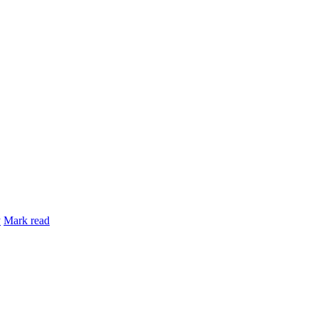
y
Mark read