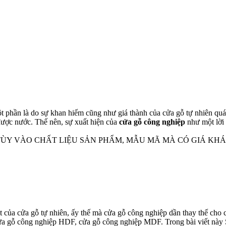
 phần là do sự khan hiếm cũng như giá thành của cửa gỗ tự nhiên quá
được nước. Thế nên, sự xuất hiện của
cửa gỗ công nghiệp
như một lời 
 TÙY VÀO CHẤT LIỆU SẢN PHẨM, MẪU MÃ MÀ CÓ GIÁ K
út của cửa gỗ tự nhiên, ấy thế mà cửa gỗ công nghiệp dần thay thế cho 
cửa gỗ công nghiệp HDF, cửa gỗ công nghiệp MDF. Trong bài viết này