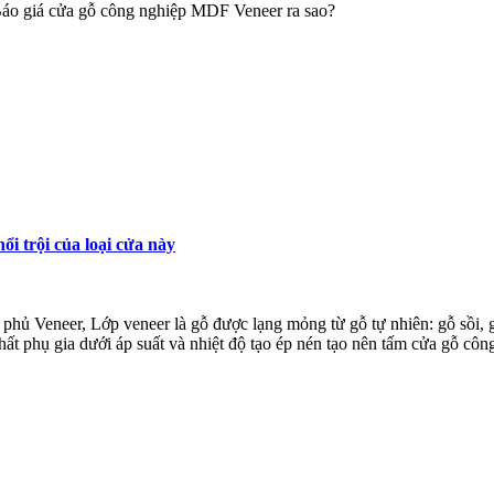
Báo giá cửa gỗ công nghiệp MDF Veneer ra sao?
i trội của loại cửa này
ủ Veneer, Lớp veneer là gỗ được lạng mỏng từ gỗ tự nhiên: gỗ sồi, 
t phụ gia dưới áp suất và nhiệt độ tạo ép nén tạo nên tấm cửa gỗ cô