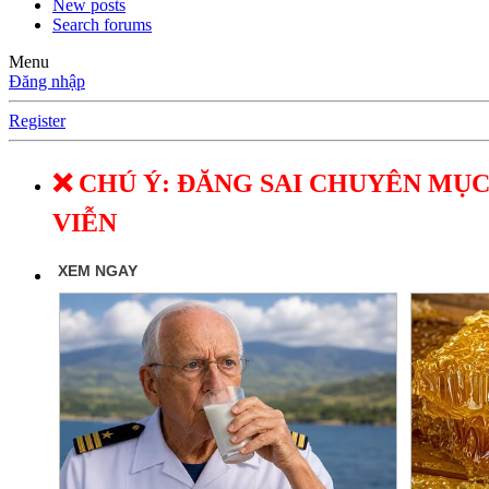
New posts
Search forums
Menu
Đăng nhập
Register
❌ CHÚ Ý: ĐĂNG SAI CHUYÊN MỤC
VIỄN