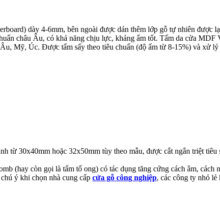
oard) dày 4-6mm, bên ngoài được dán thêm lớp gỗ tự nhiên được lạn
ẩn châu Âu, có khả năng chịu lực, kháng ẩm tốt. Tấm da cửa MDF V
Âu, Mỹ, Úc. Được tẩm sấy theo tiêu chuẩn (độ ẩm từ 8-15%) và xử lý
ình từ 30x40mm hoặc 32x50mm tùy theo mẫu, được cắt ngắn triệt tiêu
b (hay còn gọi là tấm tổ ong) có tác dụng tăng cứng cách âm, cách nh
 chú ý khi chọn nhà cung cấp
cửa gỗ công nghiệp
, các công ty nhỏ lẻ