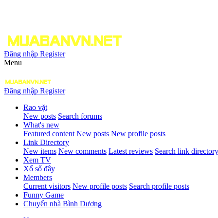
Đăng nhập
Register
Menu
Đăng nhập
Register
Rao vặt
New posts
Search forums
What's new
Featured content
New posts
New profile posts
Link Directory
New items
New comments
Latest reviews
Search link director
Xem TV
Xổ số đây
Members
Current visitors
New profile posts
Search profile posts
Funny Game
Chuyển nhà Bình Dương