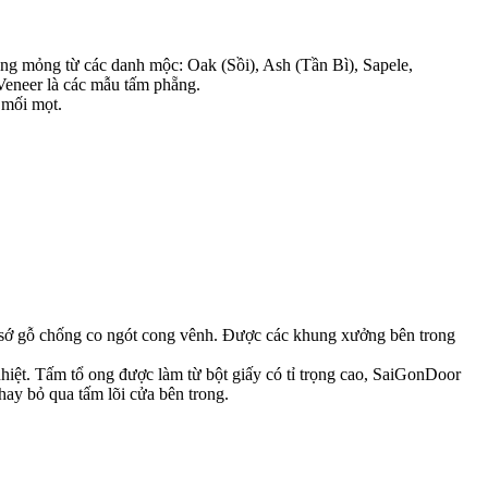
g mỏng từ các danh mộc: Oak (Sồi), Ash (Tần Bì), Sapele,
eneer là các mẫu tấm phẵng.
 mối mọt.
 sớ gỗ chống co ngót cong vênh. Được các khung xưởng bên trong
iệt. Tấm tổ ong được làm từ bột giấy có tỉ trọng cao, SaiGonDoor
 hay bỏ qua tấm lõi cửa bên trong.