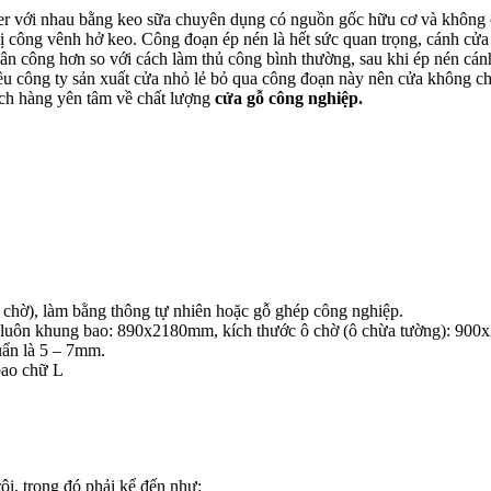
 với nhau bằng keo sữa chuyên dụng có nguồn gốc hữu cơ và không c
 bị công vênh hở keo. Công đoạn ép nén là hết sức quan trọng, cánh cử
nhân công hơn so với cách làm thủ công bình thường, sau khi ép nén cá
ều công ty sản xuất cửa nhỏ lẻ bỏ qua công đoạn này nên cửa không c
ch hàng yên tâm về chất lượng
cửa gỗ công nghiệp.
chờ), làm bằng thông tự nhiên hoặc gỗ ghép công nghiệp.
ì luôn khung bao: 890x2180mm, kích thước ô chờ (ô chừa tường): 90
uẩn là 5 – 7mm.
bao chữ L
i, trong đó phải kể đến như: