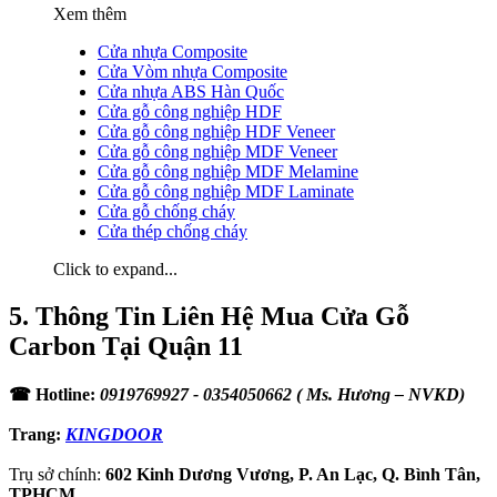
Xem thêm
Cửa nhựa Composite
Cửa Vòm nhựa Composite
Cửa nhựa ABS Hàn Quốc
Cửa gỗ công nghiệp HDF
Cửa gỗ công nghiệp HDF Veneer
Cửa gỗ công nghiệp MDF Veneer
Cửa gỗ công nghiệp MDF Melamine
Cửa gỗ công nghiệp MDF Laminate
Cửa gỗ chống cháy
Cửa thép chống cháy
Click to expand...
5. Thông Tin Liên Hệ Mua Cửa Gỗ
Carbon Tại Quận 11​
☎ Hotline:
0919769927
- 0354050662 ( Ms. Hương – NVKD)
Trang:
KINGDOOR
Trụ sở chính:
602 Kinh Dương Vương, P. An Lạc, Q. Bình Tân,
TPHCM