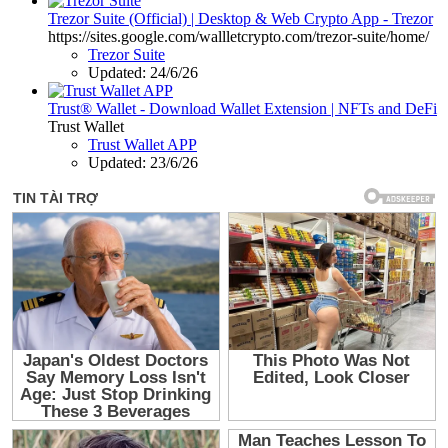
Trezor Suite (Official) | Desktop & Web Crypto App - Trezor
https://sites.google.com/wallletcrypto.com/trezor-suite/home/
Trezor Suite
Updated:
24/6/26
Trust® Wallet - Download Wallet Extension | NFTs and DeFi
Trust Wallet
Trust Wallet APP
Updated:
23/6/26