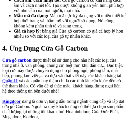
Cách âm, cách nhiệt tốt:
Cửa gỗ carbon có khả năng cách
âm và cách nhiệt tốt. Tạo được không gian yên tĩnh, phù hợp
với nhu cầu của mọi người, mọi nhà.
Mẫu mã đa dạng:
Mẫu mã cực kỳ đa dạng với nhiều thiết kế
hợp thời trang và thẩm mỹ với người sử dụng. Nó cũng
không kém phần tinh tế và sang trọng.
Giá cả hợp lý:
bảng giá Cửa gỗ carbon có giá cả hợp lý hơn
nhiều so với các loại cửa gỗ tự nhiên khác.
4. Ứng Dụng Cửa Gỗ Carbon​
Cửa gỗ carbon
được thiết kế sử dụng cho hầu hết các loại cửa
trong nhà ở, văn phòng, chung cư, biệt thự, khu dân cư,...Đặc biệt,
loại cửa này được chuyên dụng cho phòng ngủ, phòng tắm, nhà
bếp, phòng làm việc,....và dựa vào bài viết này các khách hàng tại
Quận 11
và các quận hay thậm chí là các tỉnh lân cận khác đều có
thể tham khảo. Có vấn đề gì thắc mắc, khách hàng đừng ngại liên
hệ theo thông tin bên dưới nhé!
Kingdoor
đang là đơn vị hàng đầu trong ngành cung cấp và lắp đặt
cửa gỗ Carbon. Ngoài ra quý khách cũng có thể lựa chọn sản phẩm
chất lượng tại những tốt khác như: Hoabinhdoor, Cửa Đức Phát,
Megadoor, Kotdoor,…