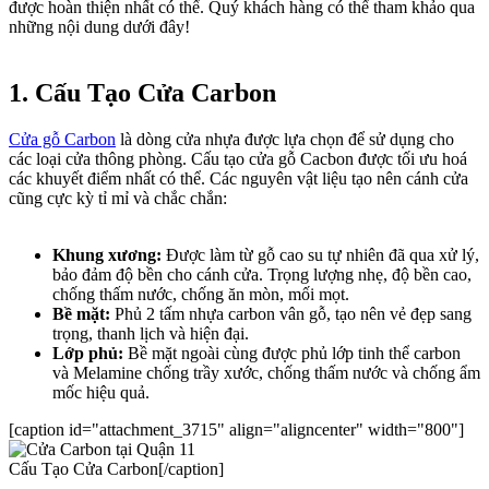
được hoàn thiện nhất có thể. Quý khách hàng có thể tham khảo qua
những nội dung dưới đây!
1. Cấu Tạo Cửa Carbon​
Cửa gỗ Carbon
là dòng cửa nhựa được lựa chọn để sử dụng cho
các loại cửa thông phòng. Cấu tạo cửa gỗ Cacbon được tối ưu hoá
các khuyết điểm nhất có thể. Các nguyên vật liệu tạo nên cánh cửa
cũng cực kỳ tỉ mỉ và chắc chắn:
Khung xương:
Được làm từ gỗ cao su tự nhiên đã qua xử lý,
bảo đảm độ bền cho cánh cửa. Trọng lượng nhẹ, độ bền cao,
chống thấm nước, chống ăn mòn, mối mọt.
Bề mặt:
Phủ 2 tấm nhựa carbon vân gỗ, tạo nên vẻ đẹp sang
trọng, thanh lịch và hiện đại.
Lớp phủ:
Bề mặt ngoài cùng được phủ lớp tinh thể carbon
và Melamine chống trầy xước, chống thấm nước và chống ẩm
mốc hiệu quả.
[caption id="attachment_3715" align="aligncenter" width="800"]
Cấu Tạo Cửa Carbon[/caption]