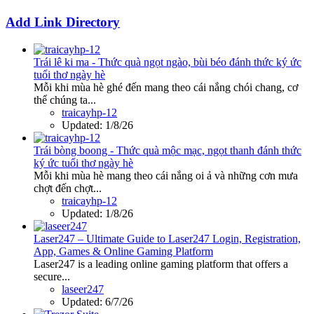
Add Link Directory
Trái lê ki ma - Thức quà ngọt ngào, bùi béo đánh thức ký ức
tuổi thơ ngày hè
Mỗi khi mùa hè ghé đến mang theo cái nắng chói chang, cơ
thể chúng ta...
traicayhp-12
Updated:
1/8/26
Trái bòng boong - Thức quà mộc mạc, ngọt thanh đánh thức
ký ức tuổi thơ ngày hè
Mỗi khi mùa hè mang theo cái nắng oi ả và những cơn mưa
chợt đến chợt...
traicayhp-12
Updated:
1/8/26
Laser247 – Ultimate Guide to Laser247 Login, Registration,
App, Games & Online Gaming Platform
Laser247 is a leading online gaming platform that offers a
secure...
laseer247
Updated:
6/7/26