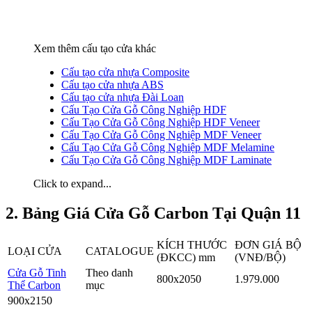
Xem thêm cấu tạo cửa khác
Cấu tạo cửa nhựa Composite
Cấu tạo cửa nhựa ABS
Cấu tạo cửa nhựa Đài Loan
Cấu Tạo Cửa Gỗ Công Nghiệp HDF
Cấu Tạo Cửa Gỗ Công Nghiệp HDF Veneer
Cấu Tạo Cửa Gỗ Công Nghiệp MDF Veneer
Cấu Tạo Cửa Gỗ Công Nghiệp MDF Melamine
Cấu Tạo Cửa Gỗ Công Nghiệp MDF Laminate
Click to expand...
2. Bảng Giá Cửa Gỗ Carbon Tại Quận 11​
KÍCH THƯỚC
ĐƠN GIÁ BỘ
LOẠI CỬA
CATALOGUE
(ĐKCC) mm
(VNĐ/BỘ)
Cửa Gỗ Tinh
Theo danh
800x2050
1.979.000
Thể Carbon
mục
900x2150