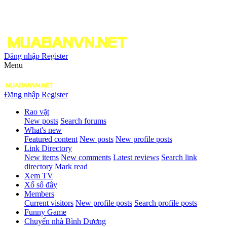
Đăng nhập
Register
Menu
Đăng nhập
Register
Rao vặt
New posts
Search forums
What's new
Featured content
New posts
New profile posts
Link Directory
New items
New comments
Latest reviews
Search link
directory
Mark read
Xem TV
Xổ số đây
Members
Current visitors
New profile posts
Search profile posts
Funny Game
Chuyển nhà Bình Dương