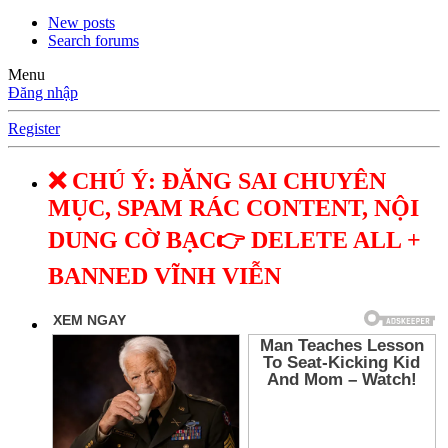
New posts
Search forums
Menu
Đăng nhập
Register
❌ CHÚ Ý: ĐĂNG SAI CHUYÊN
MỤC, SPAM RÁC CONTENT, NỘI
DUNG CỜ BẠC👉 DELETE ALL +
BANNED VĨNH VIỄN