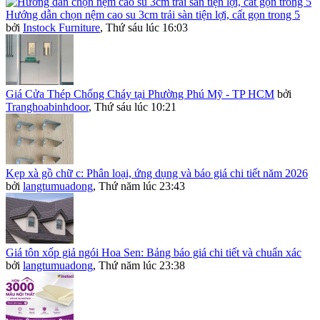
Hướng dẫn chọn nệm cao su 3cm trải sàn tiện lợi, cất gọn trong 5
bởi
Instock Furniture
,
Thứ sáu lúc 16:03
Giá Cửa Thép Chống Cháy tại Phường Phú Mỹ - TP HCM
bởi
Tranghoabinhdoor
,
Thứ sáu lúc 10:21
Kẹp xà gồ chữ c: Phân loại, ứng dụng và báo giá chi tiết năm 2026
bởi
langtumuadong
,
Thứ năm lúc 23:43
Giá tôn xốp giả ngói Hoa Sen: Bảng báo giá chi tiết và chuẩn xác
bởi
langtumuadong
,
Thứ năm lúc 23:38