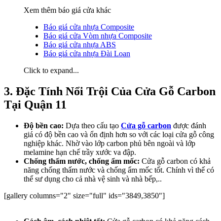
Xem thêm báo giá cửa khác
Báo giá cửa nhựa Composite
Báo giá cửa Vòm nhựa Composite
Báo giá cửa nhựa ABS
Báo giá cửa nhựa Đài Loan
Click to expand...
3. Đặc Tính Nổi Trội Của Cửa Gỗ Carbon
Tại Quận 11​
Độ bền cao:
Dựa theo cấu tạo
Cửa gỗ carbon
được đánh
giá có độ bền cao và ổn định hơn so với các loại cửa gỗ công
nghiệp khác. Nhờ vào lớp carbon phủ bên ngoài và lớp
melamine hạn chế trầy xước va đập.
Chống thấm nước, chống ẩm mốc:
Cửa gỗ carbon có khả
năng chống thấm nước và chống ẩm mốc tốt. Chính vì thế có
thể sư dụng cho cả nhà vệ sinh và nhà bếp,..
[gallery columns="2" size="full" ids="3849,3850"]