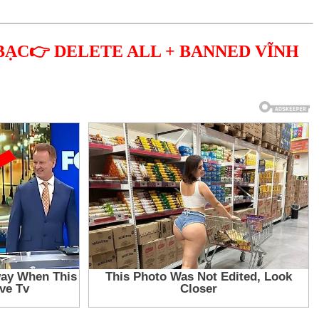
BẠC👉 DELETE ALL + BANNED VĨNH