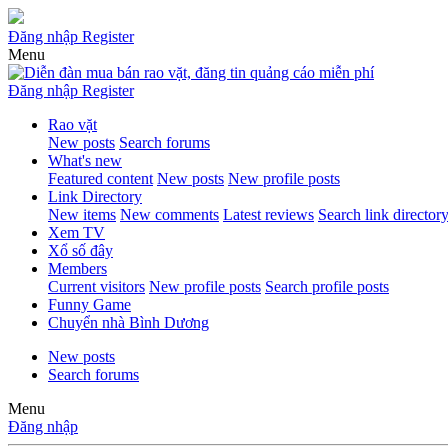
Đăng nhập
Register
Menu
Đăng nhập
Register
Rao vặt
New posts
Search forums
What's new
Featured content
New posts
New profile posts
Link Directory
New items
New comments
Latest reviews
Search link director
Xem TV
Xổ số đây
Members
Current visitors
New profile posts
Search profile posts
Funny Game
Chuyển nhà Bình Dương
New posts
Search forums
Menu
Đăng nhập