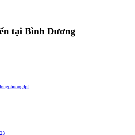
iển tại Bình Dương
dongphuongdpf
/23