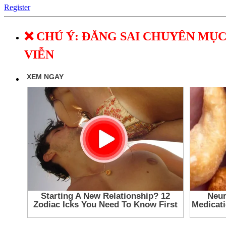
Register
❌ CHÚ Ý: ĐĂNG SAI CHUYÊN MỤC
VIỄN