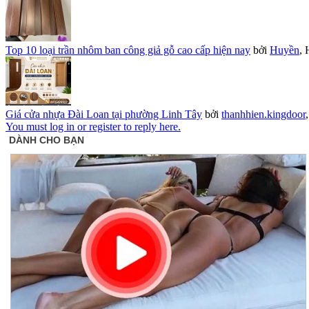
Top 10 loại trần nhôm ban công giả gỗ cao cấp hiện nay
bởi
Huyền
,
Giá cửa nhựa Đài Loan tại phường Linh Tây
bởi
thanhhien.kingdoor
You must log in or register to reply here.