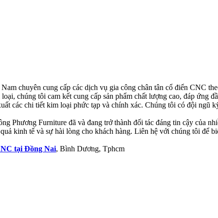
t Nam chuyên cung cấp các dịch vụ gia công chân tân cổ điển CNC the
 loại, chúng tôi cam kết cung cấp sản phẩm chất lượng cao, đáp ứng đ
 các chi tiết kim loại phức tạp và chính xác. Chúng tôi có đội ngũ kỹ
ông Phương Furniture đã và đang trở thành đối tác đáng tin cậy của 
quả kinh tế và sự hài lòng cho khách hàng. Liên hệ với chúng tôi để bi
CNC tại Đồng Nai
, Bình Dương, Tphcm