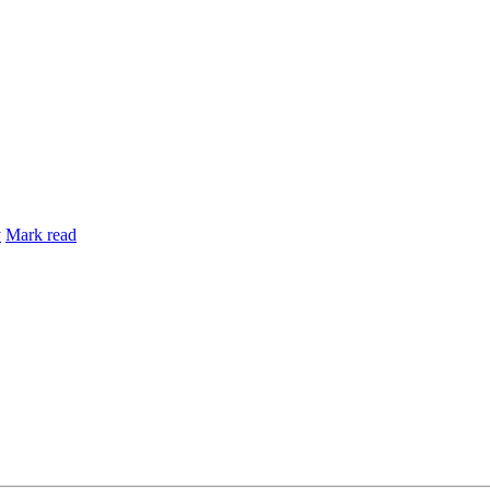
y
Mark read