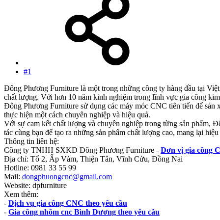
#1
Đông Phương Furniture là một trong những công ty hàng đầu tại Việ
chất lượng. Với hơn 10 năm kinh nghiệm trong lĩnh vực gia công kim
Đông Phương Furniture sử dụng các máy móc CNC tiên tiến để sản xuất
thực hiện một cách chuyên nghiệp và hiệu quả.
Với sự cam kết chất lượng và chuyên nghiệp trong từng sản phẩm, Đ
tác cùng bạn để tạo ra những sản phẩm chất lượng cao, mang lại hiệu 
Thông tin liên hệ:
Công ty TNHH SXKD Đông Phương Furniture -
Đơn vị gia công 
Địa chỉ: Tổ 2, Ấp Vàm, Thiện Tân, Vĩnh Cửu, Đồng Nai
Hotline: 0981 33 55 99
Mail:
dongphuongcnc@gmail.com
Website: dpfurniture
Xem thêm:
-
Dịch vụ gia công CNC theo yêu cầu
-
Gia công nhôm cnc Bình Dương theo yêu cầu