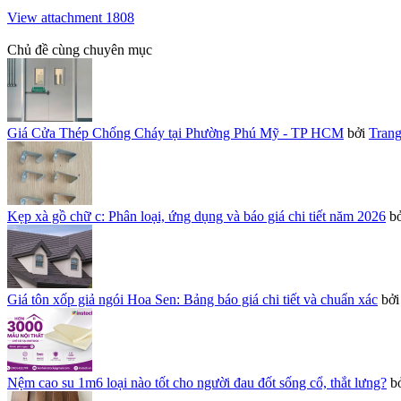
View attachment 1808
Chủ đề cùng chuyên mục
Giá Cửa Thép Chống Cháy tại Phường Phú Mỹ - TP HCM
bởi
Tran
Kẹp xà gồ chữ c: Phân loại, ứng dụng và báo giá chi tiết năm 2026
b
Giá tôn xốp giả ngói Hoa Sen: Bảng báo giá chi tiết và chuẩn xác
bở
Nệm cao su 1m6 loại nào tốt cho người đau đốt sống cổ, thắt lưng?
b