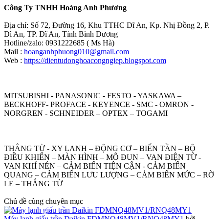
Công Ty TNHH Hoàng Anh Phương
Địa chỉ: Số 72, Đường 16, Khu TTHC Dĩ An, Kp. Nhị Đồng 2, P.
Dĩ An, TP. Dĩ An, Tỉnh Bình Dương
Hotline/zalo: 0931222685 ( Ms Hà)
Mail :
hoanganhphuong010@gmail.com
Web :
https://dientudonghoacongngiep.blogspot.com
MITSUBISHI - PANASONIC - FESTO - YASKAWA –
BECKHOFF- PROFACE - KEYENCE - SMC - OMRON -
NORGREN - SCHNEIDER – OPTEX – TOGAMI
THẮNG TỪ - XY LANH – ĐỘNG CƠ – BIẾN TẦN – BỘ
ĐIỀU KHIỂN – MÀN HÌNH – MÔ ĐUN – VAN ĐIỆN TỪ -
VAN KHÍ NÉN – CẢM BIẾN TIỆN CẬN - CẢM BIẾN
QUANG – CẢM BIẾN LƯU LƯỢNG – CẢM BIẾN MỨC – RỜ
LE – THẮNG TỪ
Chủ đề cùng chuyên mục
Máy lạnh giấu trần Daikin FDMNQ48MV1/RNQ48MY1
bởi