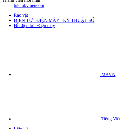
Thành viên mới nhất
hitclubvineucom
Rao vặt
ĐIỆN TỬ - ĐIỆN MÁY - KỸ THUẬT SỐ
Đồ điện tử - Điện máy
MBVN
Tiếng Việt
Liên hệ