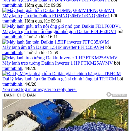
tranthibinh
,
Hôm qua, lúc 09:09
Máy lạnh giấu trần Daikin FDMNQ36MV1/RNQ36MV1
bởi
tranthibinh
,
Hôm qua, lúc 09:04
Máy lạnh giấu trần nối ống gió nhỏ gọn Daikin FDLF60DV1
bởi
tranthibinh
,
Thứ sáu lúc 16:11
Máy lạnh âm trần Daikin 1.5HP inverter FFFC35AVM
bởi
tranthibinh
,
Thứ sáu lúc 15:59
Máy lạnh treo tường Daikin Inverter 1 HP FTKM25AVMV
bởi
tranthibinh
,
4/8/26
Đại lý Máy lạnh áp trần Daikin giá sỉ chính hãng tại TP.HCM
bởi
tranthibinh
,
4/8/26
You must log in or register to reply here.