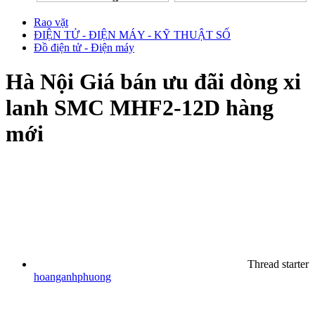
Rao vặt
ĐIỆN TỬ - ĐIỆN MÁY - KỸ THUẬT SỐ
Đồ điện tử - Điện máy
Hà Nội
Giá bán ưu đãi dòng xi
lanh SMC MHF2-12D hàng
mới
Thread starter
hoanganhphuong