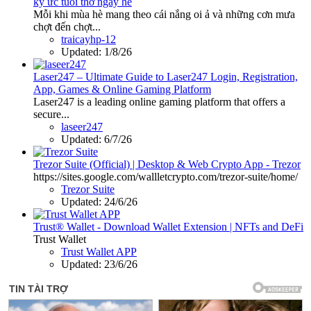
ký ức tuổi thơ ngày hè
Mỗi khi mùa hè mang theo cái nắng oi ả và những cơn mưa
chợt đến chợt...
traicayhp-12
Updated:
1/8/26
Laser247 – Ultimate Guide to Laser247 Login, Registration,
App, Games & Online Gaming Platform
Laser247 is a leading online gaming platform that offers a
secure...
laseer247
Updated:
6/7/26
Trezor Suite (Official) | Desktop & Web Crypto App - Trezor
https://sites.google.com/wallletcrypto.com/trezor-suite/home/
Trezor Suite
Updated:
24/6/26
Trust® Wallet - Download Wallet Extension | NFTs and DeFi
Trust Wallet
Trust Wallet APP
Updated:
23/6/26