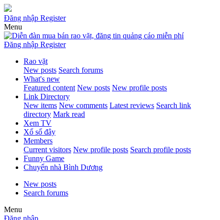
Đăng nhập
Register
Menu
Đăng nhập
Register
Rao vặt
New posts
Search forums
What's new
Featured content
New posts
New profile posts
Link Directory
New items
New comments
Latest reviews
Search link
directory
Mark read
Xem TV
Xổ số đây
Members
Current visitors
New profile posts
Search profile posts
Funny Game
Chuyển nhà Bình Dương
New posts
Search forums
Menu
Đăng nhập