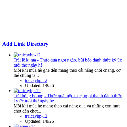
Add Link Directory
Trái lê ki ma - Thức quà ngọt ngào, bùi béo đánh thức ký ức
tuổi thơ ngày hè
Mỗi khi mùa hè ghé đến mang theo cái nắng chói chang, cơ
thể chúng ta...
traicayhp-12
Updated:
1/8/26
Trái bòng boong - Thức quà mộc mạc, ngọt thanh đánh thức
ký ức tuổi thơ ngày hè
Mỗi khi mùa hè mang theo cái nắng oi ả và những cơn mưa
chợt đến chợt...
traicayhp-12
Updated:
1/8/26