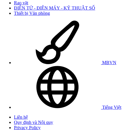
Rao vặt
ĐIỆN TỬ - ĐIỆN MÁY - KỸ THUẬT SỐ
Thiết bị Văn phòng
MBVN
Tiếng Việt
Liên hệ
Quy định và Nội quy
Privacy Policy