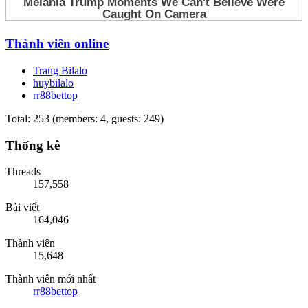
Thành viên online
Trang Bilalo
huybilalo
rr88bettop
Total: 253 (members: 4, guests: 249)
Thống kê
Threads
157,558
Bài viết
164,046
Thành viên
15,648
Thành viên mới nhất
rr88bettop