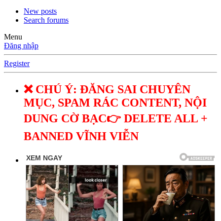
New posts
Search forums
Menu
Đăng nhập
Register
❌ CHÚ Ý: ĐĂNG SAI CHUYÊN
MỤC, SPAM RÁC CONTENT, NỘI
DUNG CỜ BẠC👉 DELETE ALL +
BANNED VĨNH VIỄN