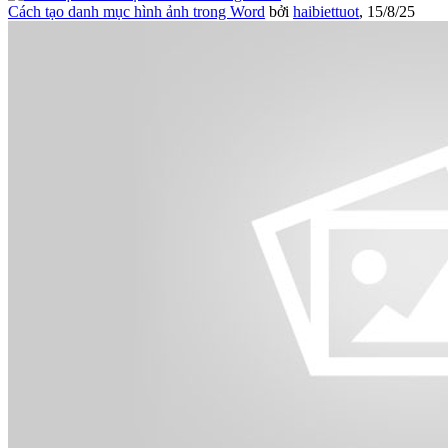
Cách tạo danh mục hình ảnh trong Word
bởi
haibiettuot
,
15/8/25