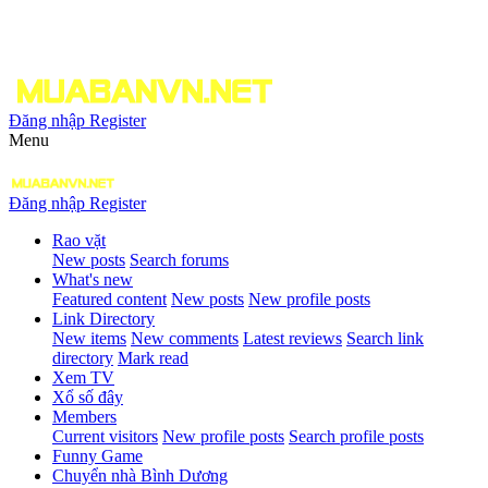
Đăng nhập
Register
Menu
Đăng nhập
Register
Rao vặt
New posts
Search forums
What's new
Featured content
New posts
New profile posts
Link Directory
New items
New comments
Latest reviews
Search link
directory
Mark read
Xem TV
Xổ số đây
Members
Current visitors
New profile posts
Search profile posts
Funny Game
Chuyển nhà Bình Dương