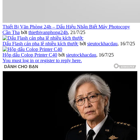
Thiết Bị Văn Phòng 24h – Dấu Hiệu Nhận Biết Máy Photocopy
Cần Tha
bởi
thietbivanphong24h
,
21/7/25
Dấu Flash cán pha lê nhiều kích thước
bởi
sieutockhacdau
,
16/7/25
Hộp dấu Colop Printer C40
bởi
sieutockhacdau
,
16/7/25
You must log in or register to reply here.