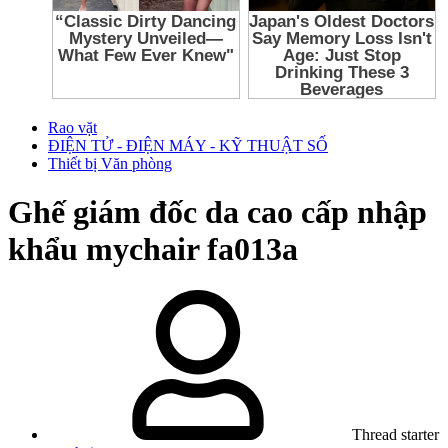
Rao vặt
ĐIỆN TỬ - ĐIỆN MÁY - KỸ THUẬT SỐ
Thiết bị Văn phòng
Ghế giám đốc da cao cấp nhập
khẩu mychair fa013a
Thread starter