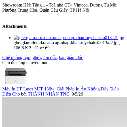
Showroom HN: Tầng 1 - Toà nhà CT4 Vimeco, Đường Tú Mỡ,
Phường Trung Hòa, Quận Cầu Giấy, TP Hà Nội
Attachments
ghe-giam-doc-da-cao-cap-nhap-khau-mychair-fa013a-2.jpg
106.6 KB · Đọc: 69
Ghế phòng họp
,
ghế giám đốc
,
bàn giám đốc
Chủ đề cùng chuyên mục
Máy In HP Laser MFP 136w: Giải Pháp In Ấn Không Dây Toàn
Diện Cho
bởi
THÀNH NHÂN TNC
,
9/5/26