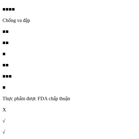
■■■■
Chống va đập
■■
■■
■
■■
■■■
■
Thực phẩm được FDA chấp thuận
X
√
√