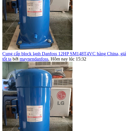
Cung cấp block lạnh Danfoss 12HP SM148T4VC hàng China, giá
tốt tạ
bởi
maynendanfoss
,
Hôm nay lúc 15:32