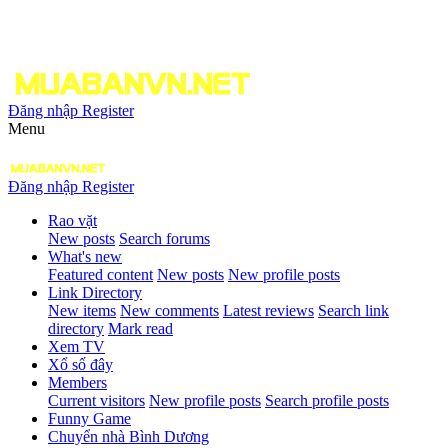
Đăng nhập
Register
Menu
Đăng nhập
Register
Rao vặt
New posts
Search forums
What's new
Featured content
New posts
New profile posts
Link Directory
New items
New comments
Latest reviews
Search link
directory
Mark read
Xem TV
Xổ số đây
Members
Current visitors
New profile posts
Search profile posts
Funny Game
Chuyển nhà Bình Dương