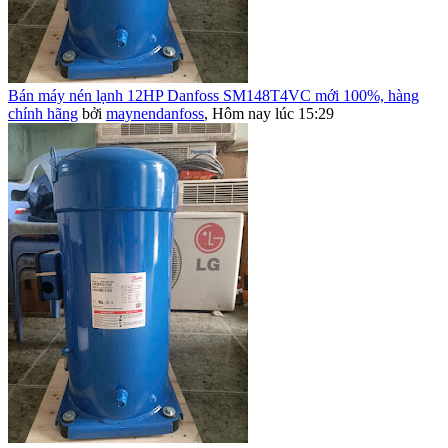
Bán máy nén lạnh 12HP Danfoss SM148T4VC mới 100%, hàng
chính hãng
bởi
maynendanfoss
,
Hôm nay lúc 15:29