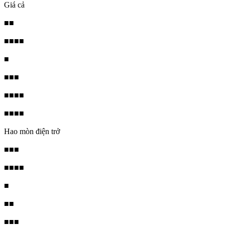
Giá cả
■■
■■■■
■
■■■
■■■■
■■■■
Hao mòn điện trở
■■■
■■■■
■
■■
■■■