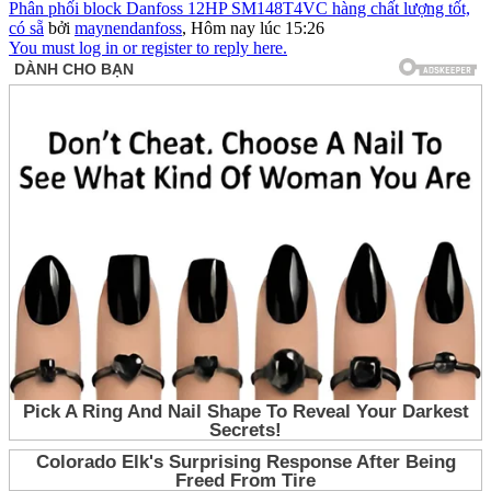
Phân phối block Danfoss 12HP SM148T4VC hàng chất lượng tốt,
có sẵ
bởi
maynendanfoss
,
Hôm nay lúc 15:26
You must log in or register to reply here.