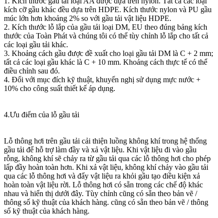
1. Kích thước gầu tải loại AA được dựa trên nylon. Tất cả các loại
kích cỡ gầu khác đều dựa trên HDPE. Kích thước nylon và PU gầu
múc lớn hơn khoảng 2% so với gầu tải vật liệu HDPE.
2. Kích thước lỗ lắp của gầu tải loại DM, EU theo đúng bảng kích
thước của Toàn Phát và chúng tôi có thể tùy chỉnh lỗ lắp cho tất cả
các loại gầu tải khác.
3. Khoảng cách gầu được đề xuất cho loại gầu tải DM là C + 2 mm;
tất cả các loại gầu khác là C + 10 mm. Khoảng cách thực tế có thể
điều chỉnh sau đó.
4. Đối với mục đích kỹ thuật, khuyến nghị sử dụng mực nước +
10% cho công suất thiết kế áp dụng.
4.Ưu điểm của lỗ gầu tải
Lỗ thông hơi trên gầu tải cải thiện luồng không khí trong hệ thống
gầu tải để hỗ trợ làm đầy và xả vật liệu. Khi vật liệu đi vào gầu
rỗng, không khí sẽ chảy ra từ gầu tải qua các lỗ thông hơi cho phép
lấp đầy hoàn toàn hơn. Khi xả vật liệu, không khí chảy vào gầu tải
qua các lỗ thông hơi và đẩy vật liệu ra khỏi gầu tạo điều kiện xả
hoàn toàn vật liệu rời. Lỗ thông hơi có sẵn trong các chế độ khác
nhau và hiển thị dưới đây. Tùy chỉnh cũng có sẵn theo bản vẽ /
thông số kỹ thuật của khách hàng. cũng có sẵn theo bản vẽ / thông
số kỹ thuật của khách hàng.