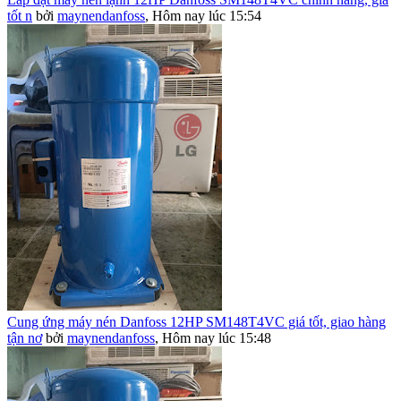
tốt n
bởi
maynendanfoss
,
Hôm nay lúc 15:54
Cung ứng máy nén Danfoss 12HP SM148T4VC giá tốt, giao hàng
tận nơ
bởi
maynendanfoss
,
Hôm nay lúc 15:48