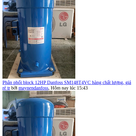
Phân phối block 12HP Danfoss SM148T4VC hàng chất lượng, giá
rẻ tr
bởi
maynendanfoss
,
Hôm nay lúc 15:43