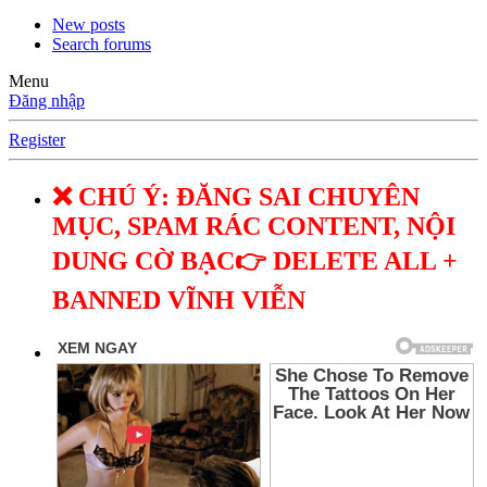
New posts
Search forums
Menu
Đăng nhập
Register
❌ CHÚ Ý: ĐĂNG SAI CHUYÊN
MỤC, SPAM RÁC CONTENT, NỘI
DUNG CỜ BẠC👉 DELETE ALL +
BANNED VĨNH VIỄN