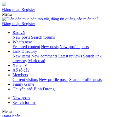
Đăng nhập
Register
Menu
Đăng nhập
Register
Rao vặt
New posts
Search forums
What's new
Featured content
New posts
New profile posts
Link Directory
New items
New comments
Latest reviews
Search link
directory
Mark read
Xem TV
Xổ số đây
Members
Current visitors
New profile posts
Search profile posts
Funny Game
Chuyển nhà Bình Dương
New posts
Search forums
Menu
Đăng nhập