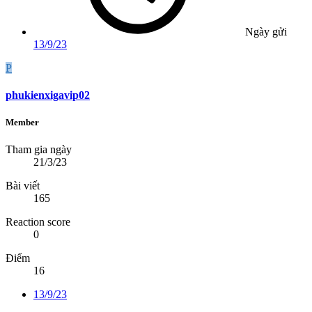
Ngày gửi
13/9/23
P
phukienxigavip02
Member
Tham gia ngày
21/3/23
Bài viết
165
Reaction score
0
Điểm
16
13/9/23