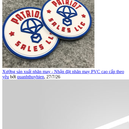
Xưởng sản xuất nhãn may - Nhận đặt nhãn may PVC cao cấp theo
yêu
bởi
quanhthuyhien
,
27/7/26