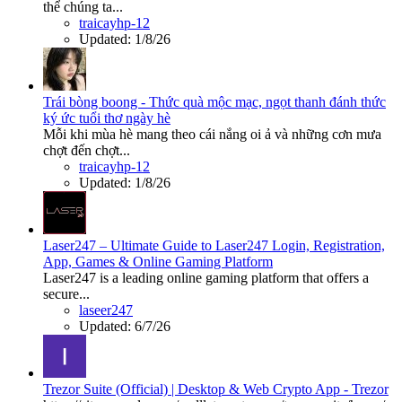
thể chúng ta...
traicayhp-12
Updated:
1/8/26
Trái bòng boong - Thức quà mộc mạc, ngọt thanh đánh thức
ký ức tuổi thơ ngày hè
Mỗi khi mùa hè mang theo cái nắng oi ả và những cơn mưa
chợt đến chợt...
traicayhp-12
Updated:
1/8/26
Laser247 – Ultimate Guide to Laser247 Login, Registration,
App, Games & Online Gaming Platform
Laser247 is a leading online gaming platform that offers a
secure...
laseer247
Updated:
6/7/26
Trezor Suite (Official) | Desktop & Web Crypto App - Trezor