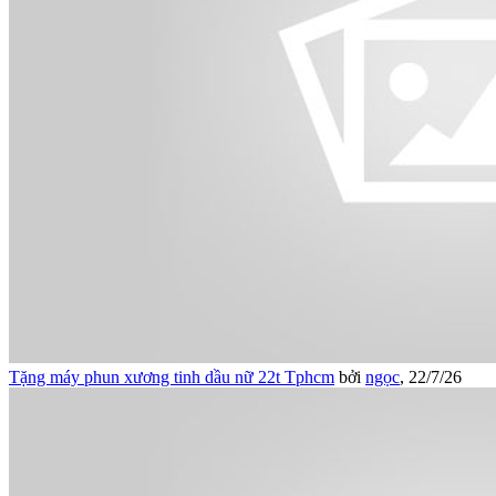
Tặng máy phun xương tinh dầu nữ 22t Tphcm
bởi
ngọc
,
22/7/26