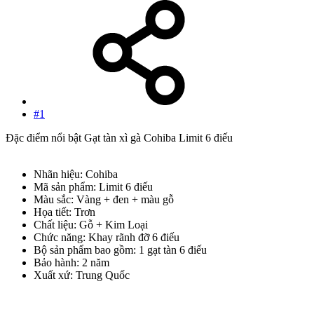
#1
Đặc điểm nổi bật Gạt tàn xì gà Cohiba Limit 6 điếu
Nhãn hiệu: Cohiba
Mã sản phẩm: Limit 6 điếu
Màu sắc: Vàng + đen + màu gỗ
Họa tiết: Trơn
Chất liệu: Gỗ + Kim Loại
Chức năng: Khay rãnh đỡ 6 điếu
Bộ sản phẩm bao gồm: 1 gạt tàn 6 điếu
Bảo hành: 2 năm
Xuất xứ: Trung Quốc