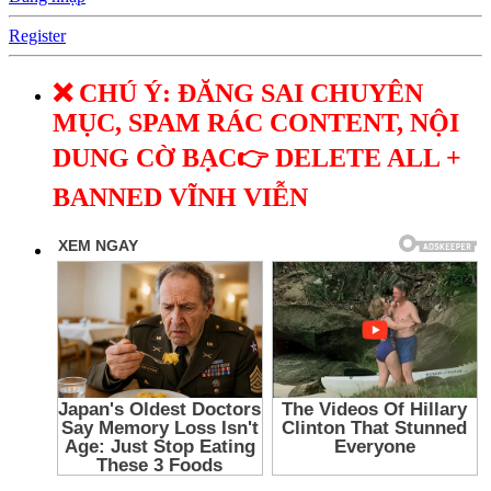
Register
❌ CHÚ Ý: ĐĂNG SAI CHUYÊN
MỤC, SPAM RÁC CONTENT, NỘI
DUNG CỜ BẠC👉 DELETE ALL +
BANNED VĨNH VIỄN