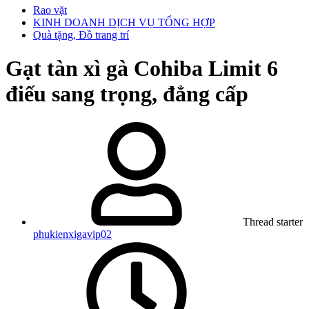
Rao vặt
KINH DOANH DỊCH VỤ TỔNG HỢP
Quà tặng, Đồ trang trí
Gạt tàn xì gà Cohiba Limit 6
điếu sang trọng, đẳng cấp
Thread starter
phukienxigavip02