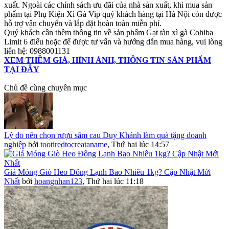
xuất. Ngoài các chính sách ưu đãi của nhà sản xuất, khi mua sản
phẩm tại Phụ Kiện Xì Gà Vip quý khách hàng tại Hà Nội còn được
hỗ trợ vận chuyển và lắp đặt hoàn toàn miễn phí.
Quý khách cần thêm thông tin về sản phẩm Gạt tàn xì gà Cohiba
Limit 6 điếu hoặc để được tư vấn và hướng dẫn mua hàng, vui lòng
liên hệ: 0988001131
XEM THÊM GIÁ, HÌNH ẢNH, THÔNG TIN SẢN PHẨM
TẠI ĐÂY
Chủ đề cùng chuyên mục
Lý do nên chọn rượu sâm cau Duy Khánh làm quà tặng doanh
nghiệp
bởi
tootiredtocreataname
,
Thứ hai lúc 14:57
Giá Móng Giò Heo Đông Lạnh Bao Nhiêu 1kg? Cập Nhật Mới
Nhất
bởi
hoangnhan123
,
Thứ hai lúc 11:18