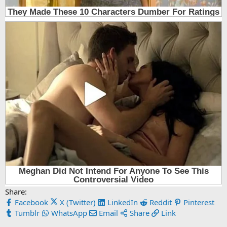
Share:
Facebook
X (Twitter)
LinkedIn
Reddit
Pinterest
Tumblr
WhatsApp
Email
Share
Link