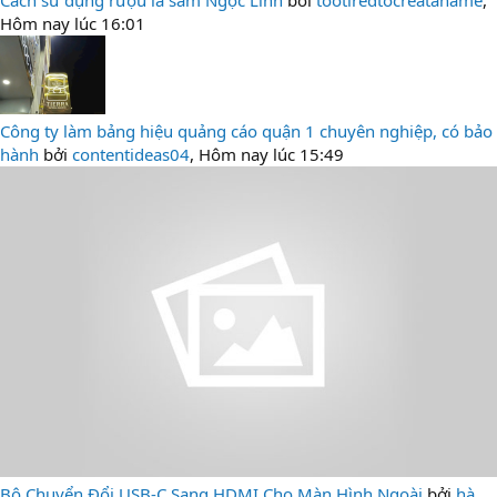
Cách sử dụng rượu lá sâm Ngọc Linh
bởi
tootiredtocreataname
,
Hôm nay lúc 16:01
Công ty làm bảng hiệu quảng cáo quận 1 chuyên nghiệp, có bảo
hành
bởi
contentideas04
,
Hôm nay lúc 15:49
Bộ Chuyển Đổi USB-C Sang HDMI Cho Màn Hình Ngoài
bởi
hà