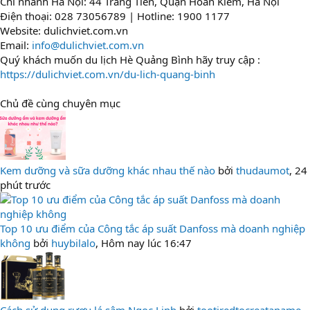
Chi nhánh Hà Nội: 44 Tràng Tiền, Quận Hoàn Kiếm, Hà Nội
Điện thoại: 028 73056789 | Hotline: 1900 1177
Website: dulichviet.com.vn
Email:
info@dulichviet.com.vn
Quý khách muốn du lịch Hè Quảng Bình hãy truy cập :
https://dulichviet.com.vn/du-lich-quang-binh
Chủ đề cùng chuyên mục
Kem dưỡng và sữa dưỡng khác nhau thế nào
bởi
thudaumot
,
24
phút trước
Top 10 ưu điểm của Công tắc áp suất Danfoss mà doanh nghiệp
không
bởi
huybilalo
,
Hôm nay lúc 16:47