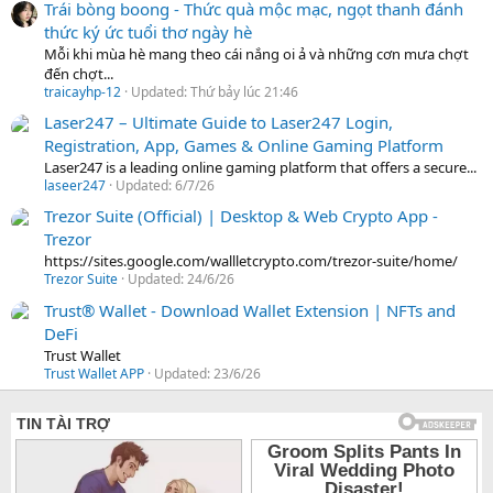
Trái bòng boong - Thức quà mộc mạc, ngọt thanh đánh
thức ký ức tuổi thơ ngày hè
Mỗi khi mùa hè mang theo cái nắng oi ả và những cơn mưa chợt
đến chợt...
traicayhp-12
Updated:
Thứ bảy lúc 21:46
Laser247 – Ultimate Guide to Laser247 Login,
Registration, App, Games & Online Gaming Platform
Laser247 is a leading online gaming platform that offers a secure...
laseer247
Updated:
6/7/26
Trezor Suite (Official) | Desktop & Web Crypto App -
Trezor
https://sites.google.com/wallletcrypto.com/trezor-suite/home/
Trezor Suite
Updated:
24/6/26
Trust® Wallet - Download Wallet Extension | NFTs and
DeFi
Trust Wallet
Trust Wallet APP
Updated:
23/6/26