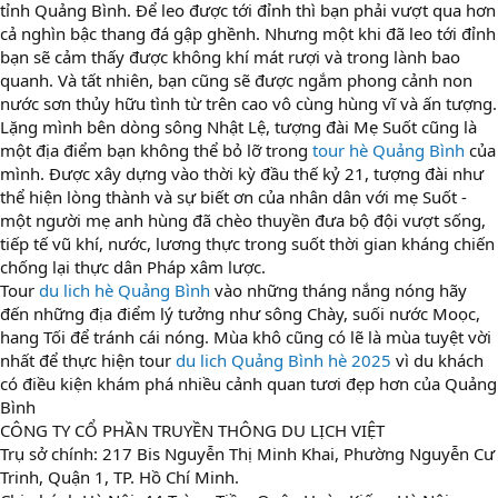
tỉnh Quảng Bình. Để leo được tới đỉnh thì bạn phải vượt qua hơn
cả nghìn bậc thang đá gập ghềnh. Nhưng một khi đã leo tới đỉnh
bạn sẽ cảm thấy được không khí mát rượi và trong lành bao
quanh. Và tất nhiên, bạn cũng sẽ được ngắm phong cảnh non
nước sơn thủy hữu tình từ trên cao vô cùng hùng vĩ và ấn tượng.
Lặng mình bên dòng sông Nhật Lệ, tượng đài Mẹ Suốt cũng là
một địa điểm bạn không thể bỏ lỡ trong
tour hè Quảng Bình
của
mình. Được xây dựng vào thời kỳ đầu thế kỷ 21, tượng đài như
thể hiện lòng thành và sự biết ơn của nhân dân với mẹ Suốt -
một người mẹ anh hùng đã chèo thuyền đưa bộ đội vượt sống,
tiếp tế vũ khí, nước, lương thực trong suốt thời gian kháng chiến
chống lại thực dân Pháp xâm lược.
Tour
du lich hè Quảng Bình
vào những tháng nắng nóng hãy
đến những địa điểm lý tưởng như sông Chày, suối nước Moọc,
hang Tối để tránh cái nóng. Mùa khô cũng có lẽ là mùa tuyệt vời
nhất để thực hiện tour
du lich Quảng Bình hè 2025
vì du khách
có điều kiện khám phá nhiều cảnh quan tươi đẹp hơn của Quảng
Bình
CÔNG TY CỔ PHẦN TRUYỀN THÔNG DU LỊCH VIỆT
Trụ sở chính: 217 Bis Nguyễn Thị Minh Khai, Phường Nguyễn Cư
Trinh, Quận 1, TP. Hồ Chí Minh.