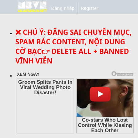
Đăng nhập
Register
❌ CHÚ Ý: ĐĂNG SAI CHUYÊN MỤC,
SPAM RÁC CONTENT, NỘI DUNG
CỜ BẠC👉 DELETE ALL + BANNED
VĨNH VIỄN