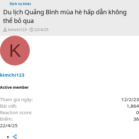
Dịch vụ khác
Du lịch Quảng Bình mùa hè hấp dẫn không
thể bỏ qua
T
N
kimchi123
22/4/25
h
g
r
à
K
e
y
a
g
d
ử
s
i
t
a
kimchi123
r
t
Active member
e
r
Tham gia ngày
12/2/23
Bài viết
1,864
Reaction score
0
Điểm
36
22/4/25