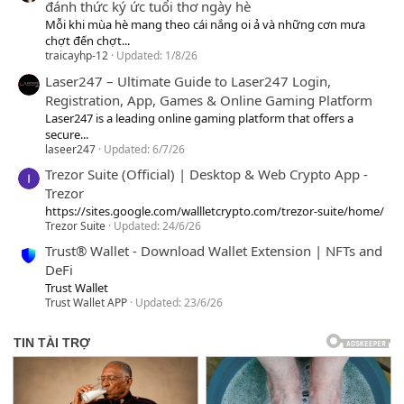
đánh thức ký ức tuổi thơ ngày hè
Mỗi khi mùa hè mang theo cái nắng oi ả và những cơn mưa
chợt đến chợt...
traicayhp-12
Updated:
1/8/26
Laser247 – Ultimate Guide to Laser247 Login,
Registration, App, Games & Online Gaming Platform
Laser247 is a leading online gaming platform that offers a
secure...
laseer247
Updated:
6/7/26
Trezor Suite (Official) | Desktop & Web Crypto App -
Trezor
https://sites.google.com/wallletcrypto.com/trezor-suite/home/
Trezor Suite
Updated:
24/6/26
Trust® Wallet - Download Wallet Extension | NFTs and
DeFi
Trust Wallet
Trust Wallet APP
Updated:
23/6/26