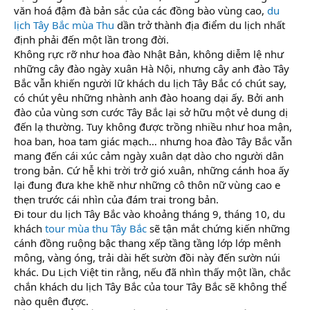
văn hoá đậm đà bản sắc của các đồng bào vùng cao,
du
lịch Tây Bắc mùa Thu
dần trở thành địa điểm du lịch nhất
định phải đến một lần trong đời.
Không rực rỡ như hoa đào Nhật Bản, không diễm lệ như
những cây đào ngày xuân Hà Nội, nhưng cây anh đào Tây
Bắc vẫn khiến người lữ khách du lịch Tây Bắc có chút say,
có chút yêu những nhành anh đào hoang dại ấy. Bởi anh
đào của vùng sơn cước Tây Bắc lại sở hữu một vẻ dung dị
đến lạ thường. Tuy không được trồng nhiều như hoa mận,
hoa ban, hoa tam giác mạch… nhưng hoa đào Tây Bắc vẫn
mang đến cái xúc cảm ngày xuân dạt dào cho người dân
trong bản. Cứ hễ khi trời trở gió xuân, những cánh hoa ấy
lại đung đưa khe khẽ như những cô thôn nữ vùng cao e
thẹn trước cái nhìn của đám trai trong bản.
Đi tour du lịch Tây Bắc vào khoảng tháng 9, tháng 10, du
khách
tour mùa thu Tây Bắc
sẽ tận mắt chứng kiến những
cánh đồng ruộng bậc thang xếp tầng tầng lớp lớp mênh
mông, vàng óng, trải dài hết sườn đồi này đến sườn núi
khác. Du Lịch Việt tin rằng, nếu đã nhìn thấy một lần, chắc
chắn khách du lịch Tây Bắc của tour Tây Bắc sẽ không thể
nào quên được.