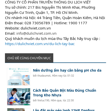
CÔNG TY CỔ PHẦN TRUYỀN THÔNG DU LỊCH VIỆT
Trụ sở chính: 217 Bis Nguyễn Thị Minh Khai, Phường
Nguyễn Cư Trinh, Quận 1, TP. Hồ Chí Minh.
Chi nhánh Hà Nội: 44 Tràng Tiền, Quận Hoàn Kiếm, Hà Nội
Điện thoại: 028 73056789 | Hotline: 1900 1177
Website: dulichviet.com.vn
Email:
info@dulichviet.com.vn
Quý khách muốn du lịch mùa thu Tây Bắc hãy truy cập :
https://dulichviet.com.vn/du-lich-tay-bac
CHỦ ĐỀ CÙNG CHUYÊN MỤC
Nên dưỡng ẩm hay cân bằng pH cho da
bởi
thudaumot
,
Hôm nay lúc 01:32
Cách Bảo Quản Bột Màu Đúng Chuẩn
Trong Kho Nhựa
bởi
Vietuc190
,
Hôm qua, lúc 22:30
Lắp đặt máy nén lạnh 12HP Danfoss