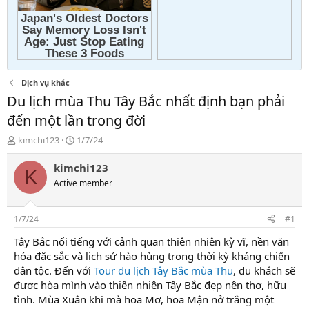
Dịch vụ khác
Du lịch mùa Thu Tây Bắc nhất định bạn phải
đến một lần trong đời
T
N
kimchi123
1/7/24
h
g
r
à
kimchi123
K
e
y
Active member
a
g
d
ử
s
i
1/7/24
#1
t
a
Tây Bắc nổi tiếng với cảnh quan thiên nhiên kỳ vĩ, nền văn
r
hóa đặc sắc và lịch sử hào hùng trong thời kỳ kháng chiến
t
dân tộc. Đến với
Tour du lịch Tây Bắc mùa Thu
, du khách sẽ
e
được hòa mình vào thiên nhiên Tây Bắc đẹp nên thơ, hữu
r
tình. Mùa Xuân khi mà hoa Mơ, hoa Mận nở trắng một