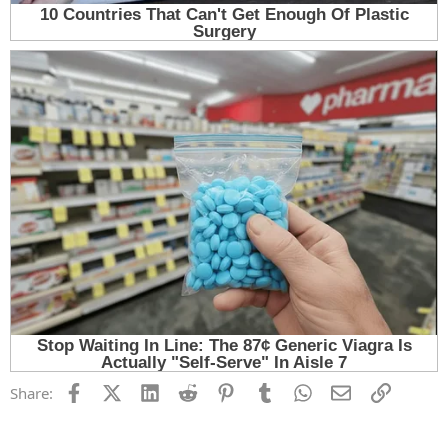
Facebook
X (Twitter)
LinkedIn
Reddit
Pinterest
Tumblr
WhatsApp
Email
Link
Share: