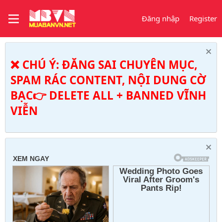
Đăng nhập
Register
❌ CHÚ Ý: ĐĂNG SAI CHUYÊN MỤC,
SPAM RÁC CONTENT, NỘI DUNG CỜ
BẠC👉 DELETE ALL + BANNED VĨNH
VIỄN