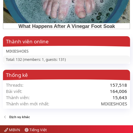
Thành viên online
MIXIESHOES
Total: 132 (members: 1, guests: 131)
Thống kê
Threads
157,518
Bài viết
164,006
Thành viên
15,643
Thành viên mới nhất
MIXIESHOES
Dịch vụ khác
MBVN
Tiếng Việt