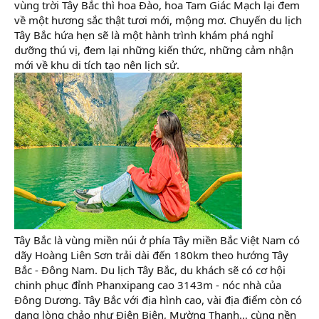
vùng trời Tây Bắc thì hoa Đào, hoa Tam Giác Mạch lại đem
về một hương sắc thật tươi mới, mộng mơ. Chuyến du lịch
Tây Bắc hứa hẹn sẽ là một hành trình khám phá nghỉ
dưỡng thú vị, đem lại những kiến thức, những cảm nhận
mới về khu di tích tạo nên lịch sử.
Tây Bắc là vùng miền núi ở phía Tây miền Bắc Việt Nam có
dãy Hoàng Liên Sơn trải dài đến 180km theo hướng Tây
Bắc - Đông Nam. Du lịch Tây Bắc, du khách sẽ có cơ hội
chinh phục đỉnh Phanxipang cao 3143m - nóc nhà của
Đông Dương. Tây Bắc với địa hình cao, vài địa điểm còn có
dạng lòng chảo như Điện Biên, Mường Thanh… cùng nền