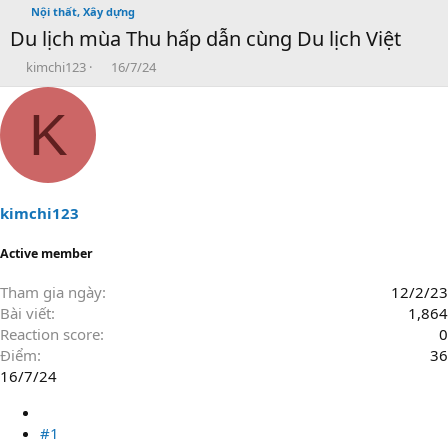
Nội thất, Xây dựng
Du lịch mùa Thu hấp dẫn cùng Du lịch Việt
T
N
kimchi123
16/7/24
h
g
r
à
K
e
y
a
g
d
ử
s
i
t
a
kimchi123
r
t
Active member
e
r
Tham gia ngày
12/2/23
Bài viết
1,864
Reaction score
0
Điểm
36
16/7/24
#1