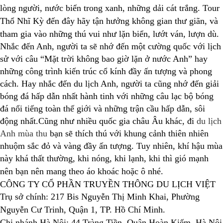
lòng người, nước biển trong xanh, những dải cát trắng. Tour
Thổ Nhĩ Kỳ đến đây hãy tận hưởng không gian thư giãn, và
tham gia vào những thú vui như lặn biển, lướt ván, lượn dù.
Nhắc đến Anh, người ta sẽ nhớ đến một cường quốc với lịch
sử với câu “Mặt trời không bao giờ lặn ở nước Anh” hay
những công trình kiến trúc cổ kính đầy ấn tượng và phong
cách. Hay nhắc đến du lịch Anh, người ta cũng nhớ đến giải
bóng đá hấp dẫn nhất hành tinh với những câu lạc bộ bóng
đá nổi tiếng toàn thế giới và những trận cầu hấp dẫn, sôi
động nhất.Cũng như nhiều quốc gia châu Âu khác, đi
du lịch
Anh mùa thu
bạn sẽ thích thú với khung cảnh thiên nhiên
nhuộm sắc đỏ và vàng đầy ấn tượng. Tuy nhiên, khí hậu mùa
này khá thất thường, khi nóng, khi lạnh, khi thì gió mạnh
nên bạn nên mang theo áo khoác hoặc ô nhé.
CÔNG TY CỔ PHẦN TRUYỀN THÔNG DU LỊCH VIỆT
Trụ sở chính: 217 Bis Nguyễn Thị Minh Khai, Phường
Nguyễn Cư Trinh, Quận 1, TP. Hồ Chí Minh.
Chi nhánh Hà Nội: 44 Tràng Tiền, Quận Hoàn Kiếm, Hà Nội