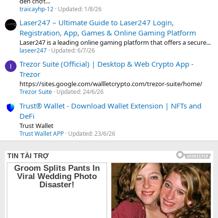
đến chợt...
traicayhp-12
Updated:
1/8/26
Laser247 – Ultimate Guide to Laser247 Login,
Registration, App, Games & Online Gaming Platform
Laser247 is a leading online gaming platform that offers a secure...
laseer247
Updated:
6/7/26
Trezor Suite (Official) | Desktop & Web Crypto App -
Trezor
https://sites.google.com/wallletcrypto.com/trezor-suite/home/
Trezor Suite
Updated:
24/6/26
Trust® Wallet - Download Wallet Extension | NFTs and
DeFi
Trust Wallet
Trust Wallet APP
Updated:
23/6/26