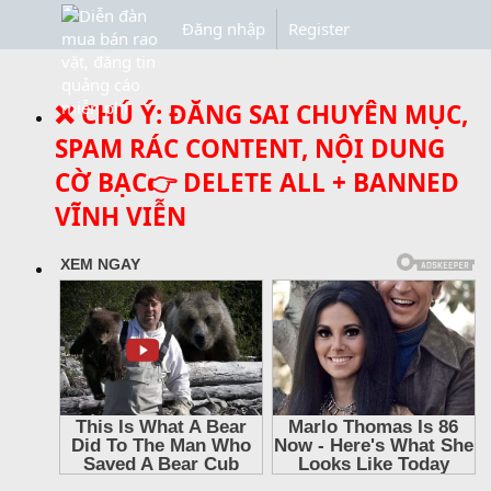
Đăng nhập
Register
❌ CHÚ Ý: ĐĂNG SAI CHUYÊN MỤC,
SPAM RÁC CONTENT, NỘI DUNG
CỜ BẠC👉 DELETE ALL + BANNED
VĨNH VIỄN