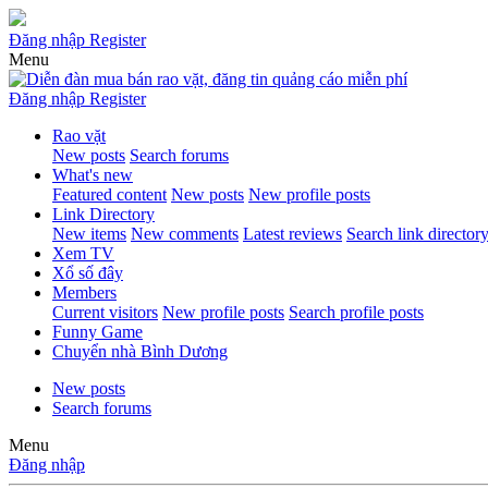
Đăng nhập
Register
Menu
Đăng nhập
Register
Rao vặt
New posts
Search forums
What's new
Featured content
New posts
New profile posts
Link Directory
New items
New comments
Latest reviews
Search link director
Xem TV
Xổ số đây
Members
Current visitors
New profile posts
Search profile posts
Funny Game
Chuyển nhà Bình Dương
New posts
Search forums
Menu
Đăng nhập