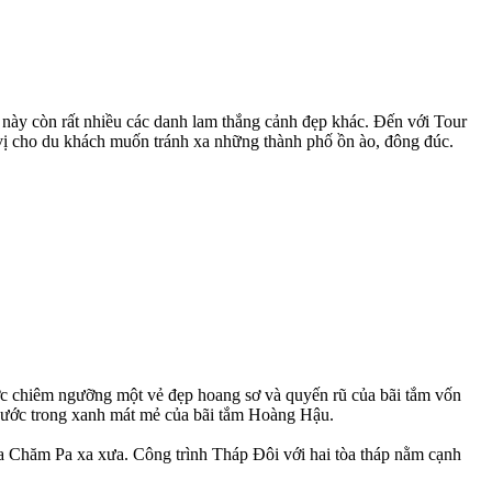
 này còn rất nhiều các danh lam thắng cảnh đẹp khác. Đến với Tour
 vị cho du khách muốn tránh xa những thành phố ồn ào, đông đúc.
 chiêm ngưỡng một vẻ đẹp hoang sơ và quyến rũ của bãi tắm vốn
nước trong xanh mát mẻ của bãi tắm Hoàng Hậu.
a Chăm Pa xa xưa. Công trình Tháp Đôi với hai tòa tháp nằm cạnh