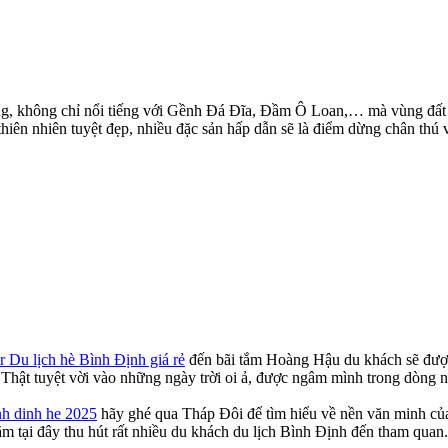
iếng, không chỉ nổi tiếng với Gềnh Đá Đĩa, Đầm Ô Loan,… mà vùng đất
hiên nhiên tuyệt đẹp, nhiều đặc sản hấp dẫn sẽ là điểm dừng chân thú
r Du lịch hè Bình Định giá rẻ
đến bãi tắm Hoàng Hậu du khách sẽ được
Thật tuyệt vời vào những ngày trời oi ả, được ngâm mình trong dòng 
nh dinh he 2025
hãy ghé qua Tháp Đôi để tìm hiểu về nền văn minh củ
ăm tại đây thu hút rất nhiều du khách du lịch Bình Định đến tham quan.