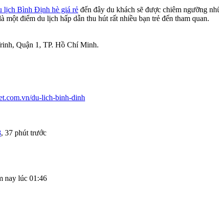
 lịch Bình Định hè giá rẻ
đến đây du khách sẽ được chiêm ngưỡng nhữ
à một điểm du lịch hấp dẫn thu hút rất nhiều bạn trẻ đến tham quan.
inh, Quận 1, TP. Hồ Chí Minh.
iet.com.vn/du-lich-binh-dinh
8
,
37 phút trước
 nay lúc 01:46