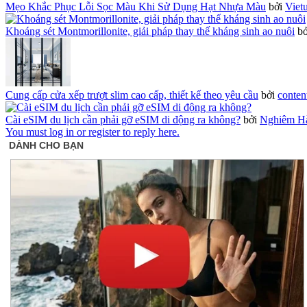
Mẹo Khắc Phục Lỗi Sọc Màu Khi Sử Dụng Hạt Nhựa Màu
bởi
Viet
Khoáng sét Montmorillonite, giải pháp thay thế kháng sinh ao nuôi
b
Cung cấp cửa xếp trượt slim cao cấp, thiết kế theo yêu cầu
bởi
conten
Cài eSIM du lịch cần phải gỡ eSIM di động ra không?
bởi
Nghiêm H
You must log in or register to reply here.