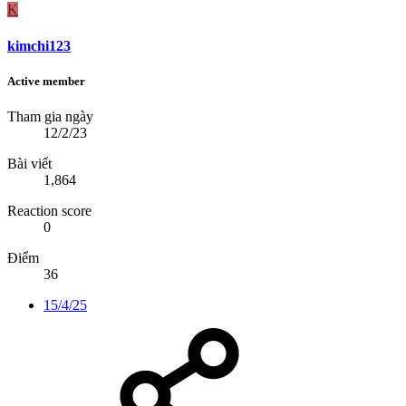
K
kimchi123
Active member
Tham gia ngày
12/2/23
Bài viết
1,864
Reaction score
0
Điểm
36
15/4/25