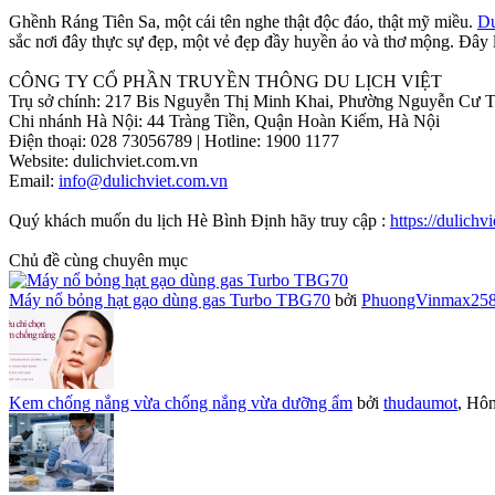
Ghềnh Ráng Tiên Sa, một cái tên nghe thật độc đáo, thật mỹ miều.
Du
sắc nơi đây thực sự đẹp, một vẻ đẹp đầy huyền ảo và thơ mộng. Đây l
CÔNG TY CỔ PHẦN TRUYỀN THÔNG DU LỊCH VIỆT
Trụ sở chính: 217 Bis Nguyễn Thị Minh Khai, Phường Nguyễn Cư Tr
Chi nhánh Hà Nội: 44 Tràng Tiền, Quận Hoàn Kiếm, Hà Nội
Điện thoại: 028 73056789 | Hotline: 1900 1177
Website: dulichviet.com.vn
Email:
info@dulichviet.com.vn
Quý khách muốn du lịch Hè Bình Định hãy truy cập :
https://dulichv
Chủ đề cùng chuyên mục
Máy nổ bỏng hạt gạo dùng gas Turbo TBG70
bởi
PhuongVinmax25
Kem chống nắng vừa chống nắng vừa dưỡng ẩm
bởi
thudaumot
,
Hôm