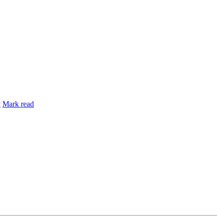
y
Mark read