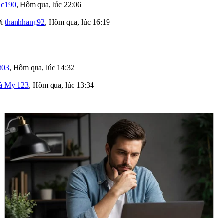
uc190
,
Hôm qua, lúc 22:06
ởi
thanhhang92
,
Hôm qua, lúc 16:19
t03
,
Hôm qua, lúc 14:32
à My 123
,
Hôm qua, lúc 13:34