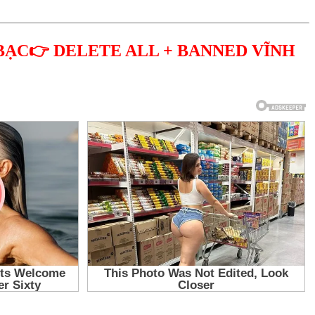
BẠC👉 DELETE ALL + BANNED VĨNH