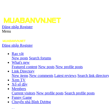
Đăng nhập
Register
Menu
Đăng nhập
Register
Rao vặt
New posts
Search forums
What's new
Featured content
New posts
New profile posts
Link Directory
New items
New comments
Latest reviews
Search link director
Xem TV
Xổ số đây
Members
Current visitors
New profile posts
Search profile posts
Funny Game
Chuyển nhà Bình Dương