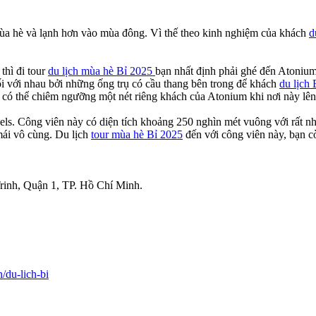
mùa hè và lạnh hơn vào mùa đông. Vì thế theo kinh nghiệm của khách
d
 thì đi tour
du lịch mùa hè Bỉ 2025
bạn nhất định phải ghé đến Atoniu
ối với nhau bởi những ống trụ có cầu thang bên trong để khách
du lịch
có thể chiêm ngưỡng một nét riêng khách của Atonium khi nơi này lên đ
sels. Công viên này có diện tích khoảng 250 nghìn mét vuông với rất nhi
mái vô cùng. Du lịch
tour mùa hè Bỉ 2025
đến với công viên này, bạn còn
inh, Quận 1, TP. Hồ Chí Minh.
n/du-lich-bi