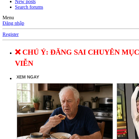
New posts
Search forums
Menu
Đăng nhập
Register
❌ CHÚ Ý: ĐĂNG SAI CHUYÊN MỤC
VIỄN