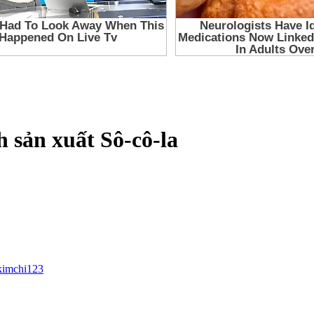
h sản xuất Sô-cô-la
kimchi123