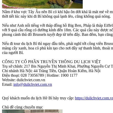
Nằm ở khu vực Tây Âu nên Bỉ có khí hậu ôn đới khá là mát mẻ về 
thời tiết lúc này khi đi Bỉ không quá lạnh lẽo, cũng không quá nóng.
Nếu như Anh nổi tiếng với tháp đồng hồ Big Ben, Pháp là tháp Eiffel
với 9 quả cầu rỗng có đường kính đến 18m. Các quả cầu này được n
phong cảnh thủ đô Brussels tuyệt đẹp từ trên đây. Ban đêm, bạn cũng 
Nếu đi tour du lịch Bỉ thì ngay đầu tiên, phải nghĩ tới công viên Brus
mảng cây xanh, hoa cỏ phủ kín tạo cho nơi đây sự thanh bình, thoải 
của người Bỉ.
CÔNG TY CỔ PHẦN TRUYỀN THÔNG DU LỊCH VIỆT
Trụ sở chính: 217 Bis Nguyễn Thị Minh Khai, Phường Nguyễn Cư Tr
Chi nhánh Hà Nội: 44 Tràng Tiền, Quận Hoàn Kiếm, Hà Nội
Điện thoại: 028 73056789 | Hotline: 1900 1177
Website: dulichviet.com.vn
Email:
info@dulichviet.com.vn
Quý khách muốn du lịch Hè Bỉ hãy truy cập:
https://dulichviet.com.v
Chủ đề cùng chuyên mục