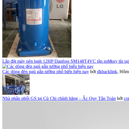
Lắp đặt máy nén lạnh 12HP Danfoss SM148T4VC tận nơi&uy tín tại
Các dòng đèn ngủ gắn tường phổ biến hiện nay
bởi
dkbacklink
,
Hôm 
Nhà phân phối GS tại Củ Chi chính hãng – Ắc Quy Tân Toàn
bởi
co