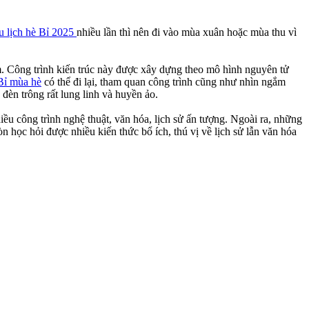
u lịch hè Bỉ 2025
nhiều lần thì nên đi vào mùa xuân hoặc mùa thu vì
m. Công trình kiến trúc này được xây dựng theo mô hình nguyên tử
 Bỉ mùa hè
có thể đi lại, tham quan công trình cũng như nhìn ngắm
èn trông rất lung linh và huyền ảo.
ều công trình nghệ thuật, văn hóa, lịch sử ấn tượng. Ngoài ra, những
 học hỏi được nhiều kiến thức bổ ích, thú vị về lịch sử lẫn văn hóa