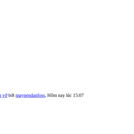
g vớ
bởi
maynendanfoss
,
Hôm nay lúc 15:07