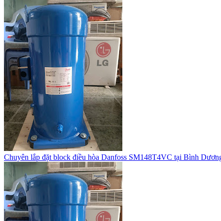
Chuyên lắp đặt block điều hòa Danfoss SM148T4VC tại Bình Dươn