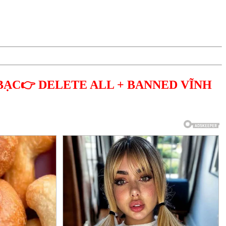
BẠC👉 DELETE ALL + BANNED VĨNH