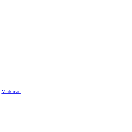
y
Mark read