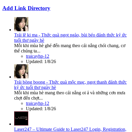
Add Link Directory
Trái lê ki ma - Thức quà ngọt ngào, bùi béo đánh thức ký ức
tuổi thơ ngày hè
Mỗi khi mùa hè ghé đến mang theo cái nắng chói chang, cơ
thể chúng ta...
traicayhp-12
Updated:
1/8/26
Trái bòng boong - Thức quà mộc mạc, ngọt thanh đánh thức
ký ức tuổi thơ ngày hè
Mỗi khi mùa hè mang theo cái nắng oi ả và những cơn mưa
chợt đến chợt...
traicayhp-12
Updated:
1/8/26
Laser247 – Ultimate Guide to Laser247 Login, Registration,