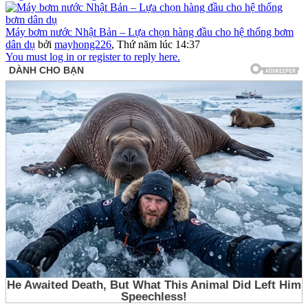
Máy bơm nước Nhật Bản – Lựa chọn hàng đầu cho hệ thống bơm
dân dụ
bởi
mayhong226
,
Thứ năm lúc 14:37
You must log in or register to reply here.