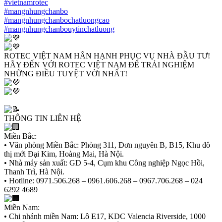
#vietnamrotec
#mangnhungchanbo
#mangnhungchanbochatluongcao
#mangnhungchanbouytinchatluong
ROTEC VIỆT NAM HÂN HẠNH PHỤC VỤ NHÀ ĐẦU TƯ!
HÃY ĐẾN VỚI ROTEC VIỆT NAM ĐỂ TRẢI NGHIỆM
NHỮNG ĐIỀU TUYỆT VỜI NHẤT!
THÔNG TIN LIÊN HỆ
Miền Bắc:
• Văn phòng Miền Bắc: Phòng 311, Đơn nguyên B, B15, Khu đô
thị mới Đại Kim, Hoàng Mai, Hà Nội.
• Nhà máy sản xuất: GD 5-4, Cụm khu Công nghiệp Ngọc Hồi,
Thanh Trì, Hà Nội.
• Hotline: 0971.506.268 – 0961.606.268 – 0967.706.268 – 024
6292 4689
Miền Nam:
• Chi nhánh miền Nam: Lô E17, KDC Valencia Riverside, 1000