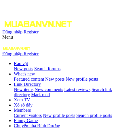
Đăng nhập
Register
Menu
Đăng nhập
Register
Rao vặt
New posts
Search forums
What's new
Featured content
New posts
New profile posts
Link Directory
New items
New comments
Latest reviews
Search link
directory
Mark read
Xem TV
Xổ số đây
Members
Current visitors
New profile posts
Search profile posts
Funny Game
Chuyển nhà Bình Dương