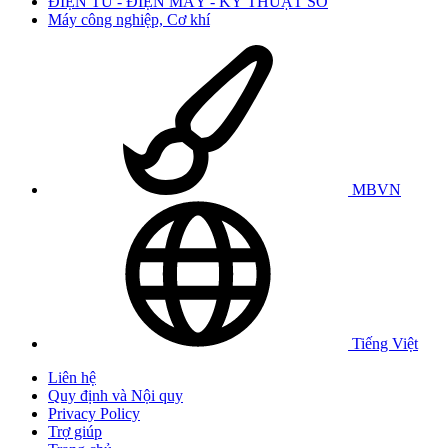
ĐIỆN TỬ - ĐIỆN MÁY - KỸ THUẬT SỐ
Máy công nghiệp, Cơ khí
MBVN
Tiếng Việt
Liên hệ
Quy định và Nội quy
Privacy Policy
Trợ giúp