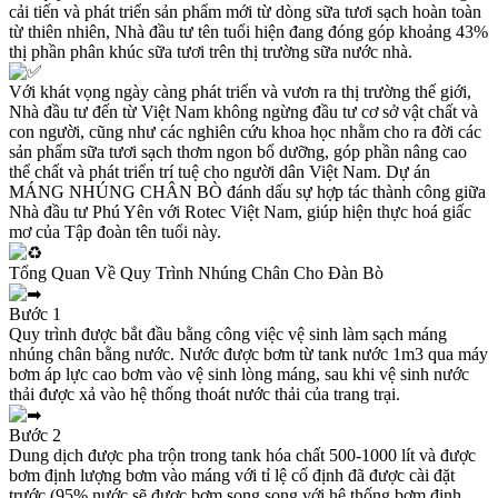
cải tiến và phát triển sản phẩm mới từ dòng sữa tươi sạch hoàn toàn
từ thiên nhiên, Nhà đầu tư tên tuổi hiện đang đóng góp khoảng 43%
thị phần phân khúc sữa tươi trên thị trường sữa nước nhà.
Với khát vọng ngày càng phát triển và vươn ra thị trường thế giới,
Nhà đầu tư đến từ Việt Nam không ngừng đầu tư cơ sở vật chất và
con người, cũng như các nghiên cứu khoa học nhằm cho ra đời các
sản phẩm sữa tươi sạch thơm ngon bổ dưỡng, góp phần nâng cao
thể chất và phát triển trí tuệ cho người dân Việt Nam. Dự án
MÁNG NHÚNG CHÂN BÒ đánh dấu sự hợp tác thành công giữa
Nhà đầu tư Phú Yên với Rotec Việt Nam, giúp hiện thực hoá giấc
mơ của Tập đoàn tên tuổi này.
Tổng Quan Về Quy Trình Nhúng Chân Cho Đàn Bò
Bước 1
Quy trình được bắt đầu bằng công việc vệ sinh làm sạch máng
nhúng chân bằng nước. Nước được bơm từ tank nước 1m3 qua máy
bơm áp lực cao bơm vào vệ sinh lòng máng, sau khi vệ sinh nước
thải được xả vào hệ thống thoát nước thải của trang trại.
Bước 2
Dung dịch được pha trộn trong tank hóa chất 500-1000 lít và được
bơm định lượng bơm vào máng với tỉ lệ cố định đã được cài đặt
trước,(95% nước sẽ được bơm song song với hệ thống bơm định