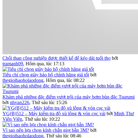
Chổi than công nghiệp được thiết kế để kéo dài tuổi thọ
bởi
tramanh09
,
Hôm qua, lúc 17:13
Tiêu chí chọn giày bảo hộ chính hãng giá tốt
bởi
thegioibaoholaodong
,
Hôm qua, lúc 08:22
Khám phá những đặc điểm vượt trội của máy bơm bùn đặc Tsurumi
bởi
nhvan226
,
Thứ sáu lúc 15:26
YG(B)512 – Máy kiểm tra độ xù lông & vón cục vải
bởi
Minh Thư
Viên Viên
,
Thứ sáu lúc 10:22
Vì sao nên lựa chọn kính chắn giọt bắn 3M?
bởi
thegioibaoholaodong
,
Thứ sáu lúc 08:46