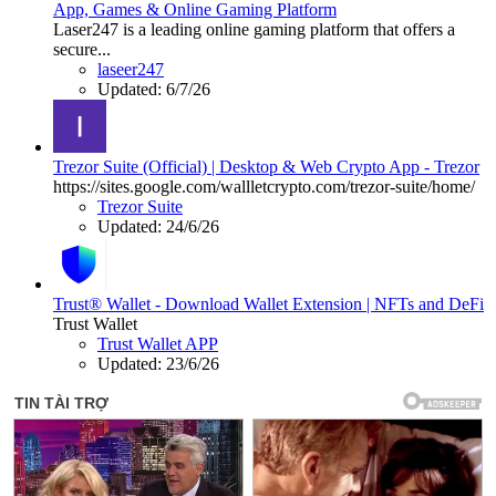
App, Games & Online Gaming Platform
Laser247 is a leading online gaming platform that offers a
secure...
laseer247
Updated:
6/7/26
Trezor Suite (Official) | Desktop & Web Crypto App - Trezor
https://sites.google.com/wallletcrypto.com/trezor-suite/home/
Trezor Suite
Updated:
24/6/26
Trust® Wallet - Download Wallet Extension | NFTs and DeFi
Trust Wallet
Trust Wallet APP
Updated:
23/6/26