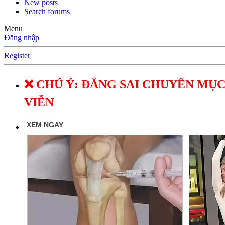
New posts
Search forums
Menu
Đăng nhập
Register
❌ CHÚ Ý: ĐĂNG SAI CHUYÊN MỤC
VIỄN