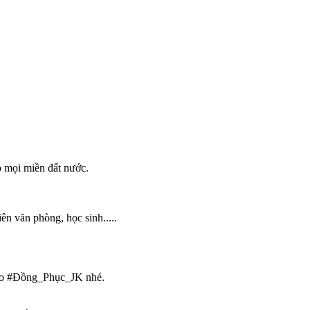
 mọi miền đất nước.
n văn phòng, học sinh.....
cho #Đồng_Phục_JK nhé.