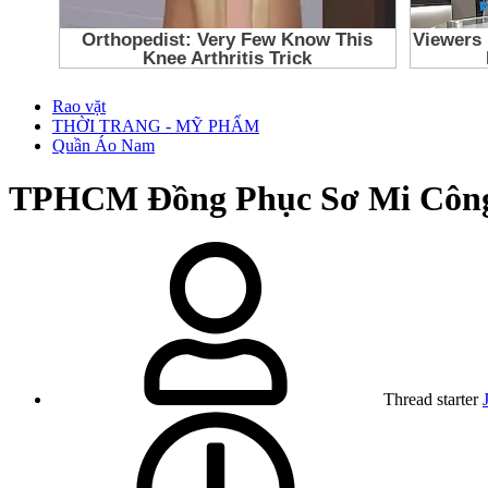
Rao vặt
THỜI TRANG - MỸ PHẨM
Quần Áo Nam
TPHCM
Đồng Phục Sơ Mi Côn
Thread starter