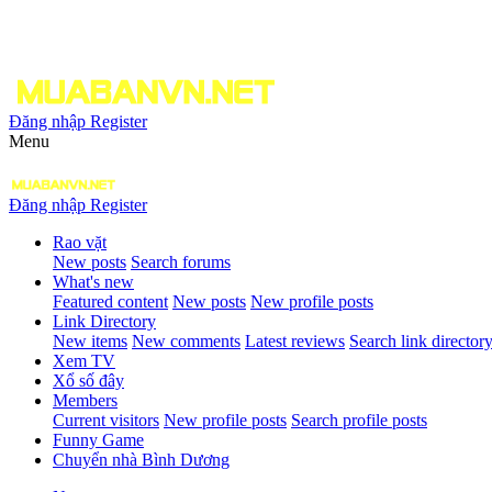
Đăng nhập
Register
Menu
Đăng nhập
Register
Rao vặt
New posts
Search forums
What's new
Featured content
New posts
New profile posts
Link Directory
New items
New comments
Latest reviews
Search link director
Xem TV
Xổ số đây
Members
Current visitors
New profile posts
Search profile posts
Funny Game
Chuyển nhà Bình Dương