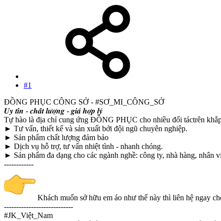
#1
ĐỒNG PHỤC CÔNG SỞ - #SƠ_MI_CÔNG_SỞ
𝑼𝒚 𝒕𝒊́𝒏 - 𝒄𝒉𝒂̂́𝒕 𝒍𝒖̛𝒐̛̣𝒏𝒈 - 𝒈𝒊𝒂́ 𝒉𝒐̛̣𝒑 𝒍𝒚́
Tự hào là địa chỉ cung ứng ĐỒNG PHỤC cho nhiều đối táctrên khắp
► Tư vấn, thiết kế và sản xuất bởi đội ngũ chuyên nghiệp.
► Sản phẩm chất lượng đảm bảo
► Dịch vụ hỗ trợ, tư vấn nhiệt tình - nhanh chóng.
► Sản phẩm đa dạng cho các ngành nghề: công ty, nhà hàng, nhân viê
------------
Khách muốn sở hữu em áo như thế này thì liên hệ ngay 
----------------------------
#JK_Việt_Nam