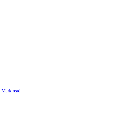
y
Mark read