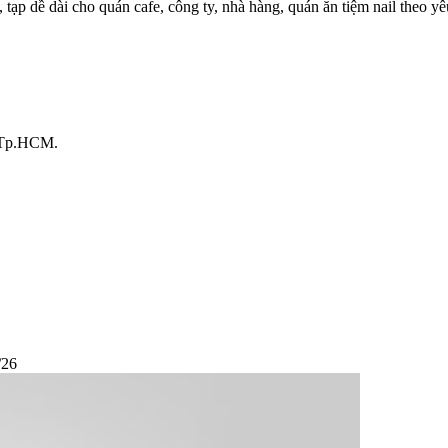
 tạp dề dài cho quán cafe, công ty, nhà hàng, quán ăn tiệm nail theo yê
, Tp.HCM.
/26