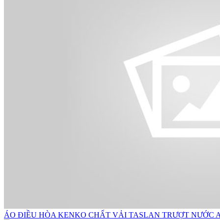
ÁO ĐIỀU HÒA KENKO CHẤT VẢI TASLAN TRƯỢT NƯỚC 