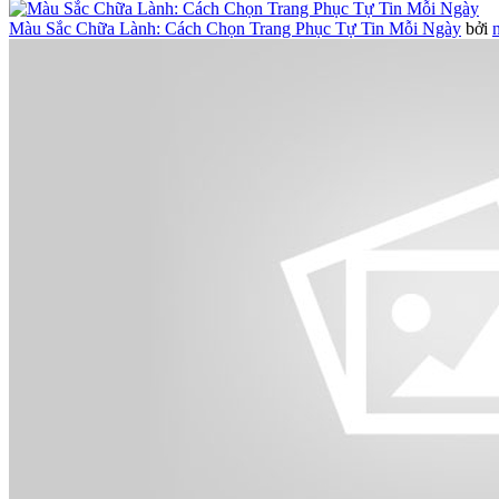
Màu Sắc Chữa Lành: Cách Chọn Trang Phục Tự Tin Mỗi Ngày
bởi