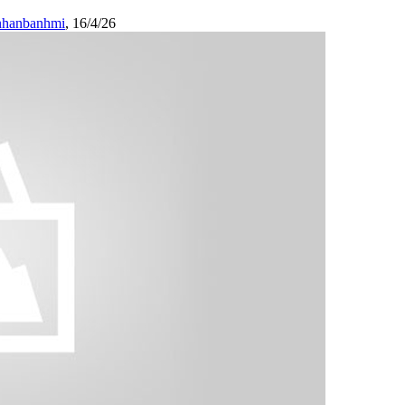
nhanbanhmi
,
16/4/26