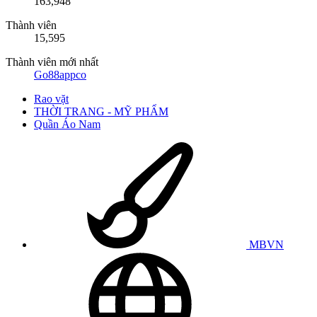
163,948
Thành viên
15,595
Thành viên mới nhất
Go88appco
Rao vặt
THỜI TRANG - MỸ PHẨM
Quần Áo Nam
MBVN