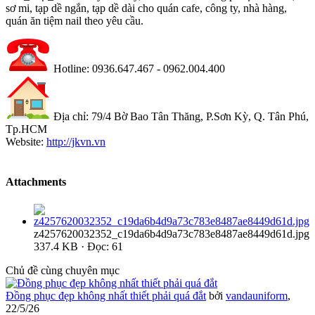
sơ mi, tạp dề ngắn, tạp dề dài cho quán cafe, công ty, nhà hàng,
quán ăn tiệm nail theo yêu cầu.
Hotline: 0936.647.467 - 0962.004.400
Địa chỉ: 79/4 Bờ Bao Tân Thăng, P.Sơn Kỳ, Q. Tân Phú,
Tp.HCM
Website:
http://jkvn.vn
Attachments
z4257620032352_c19da6b4d9a73c783e8487ae8449d61d.jpg
337.4 KB · Đọc: 61
Chủ đề cùng chuyên mục
Đồng phục đẹp không nhất thiết phải quá đắt
bởi
vandauniform
,
22/5/26