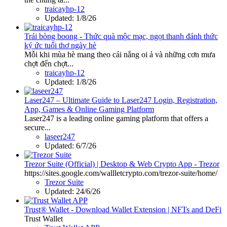
traicayhp-12
Updated:
1/8/26
Trái bòng boong - Thức quà mộc mạc, ngọt thanh đánh thức
ký ức tuổi thơ ngày hè
Mỗi khi mùa hè mang theo cái nắng oi ả và những cơn mưa
chợt đến chợt...
traicayhp-12
Updated:
1/8/26
Laser247 – Ultimate Guide to Laser247 Login, Registration,
App, Games & Online Gaming Platform
Laser247 is a leading online gaming platform that offers a
secure...
laseer247
Updated:
6/7/26
Trezor Suite (Official) | Desktop & Web Crypto App - Trezor
https://sites.google.com/wallletcrypto.com/trezor-suite/home/
Trezor Suite
Updated:
24/6/26
Trust® Wallet - Download Wallet Extension | NFTs and DeFi
Trust Wallet