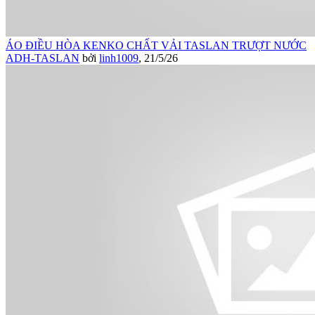
ÁO ĐIỀU HÒA KENKO CHẤT VẢI TASLAN TRƯỢT NƯỚC
ADH-TASLAN
bởi
linh1009
,
21/5/26