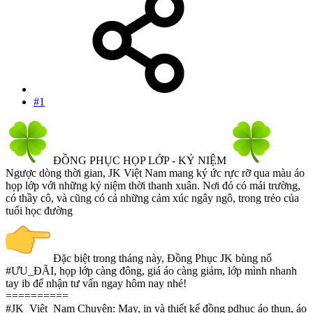
#1
ĐỒNG PHỤC HỌP LỚP - KỶ NIỆM
Ngược dòng thời gian, JK Việt Nam mang ký ức rực rỡ qua màu áo
họp lớp với những kỷ niệm thời thanh xuân. Nơi đó có mái trường,
có thầy cô, và cũng có cả những cảm xúc ngây ngô, trong trẻo của
tuổi học đường
Đặc biệt trong tháng này, Đồng Phục JK bùng nổ
#ƯU_ĐÃI, họp lớp càng đông, giá áo càng giảm, lớp mình nhanh
tay ib để nhận tư vấn ngay hôm nay nhé!
==========
#JK_Việt_Nam Chuyên: May, in và thiết kế đồng pdhục áo thun, áo