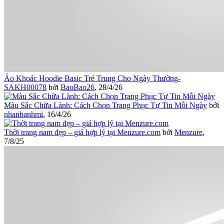
Áo Khoác Hoodie Basic Trẻ Trung Cho Ngày Thường-
SAKH00078
bởi
BaoBao26
,
28/4/26
Màu Sắc Chữa Lành: Cách Chọn Trang Phục Tự Tin Mỗi Ngày
bởi
nhanbanhmi
,
16/4/26
Thời trang nam đẹp – giá hợp lý tại Menzure.com
bởi
Menzure
,
7/8/25