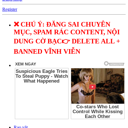
Register
❌ CHÚ Ý: ĐĂNG SAI CHUYÊN
MỤC, SPAM RÁC CONTENT, NỘI
DUNG CỜ BẠC👉 DELETE ALL +
BANNED VĨNH VIỄN
Rao vặt