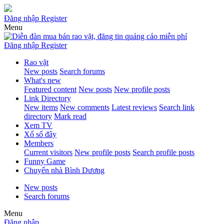
Đăng nhập
Register
Menu
Đăng nhập
Register
Rao vặt
New posts
Search forums
What's new
Featured content
New posts
New profile posts
Link Directory
New items
New comments
Latest reviews
Search link
directory
Mark read
Xem TV
Xổ số đây
Members
Current visitors
New profile posts
Search profile posts
Funny Game
Chuyển nhà Bình Dương
New posts
Search forums
Menu
Đăng nhập