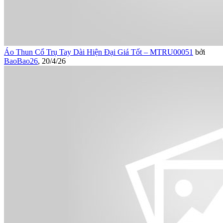
Áo Thun Cổ Trụ Tay Dài Hiện Đại Giá Tốt – MTRU00051
bởi
BaoBao26
,
20/4/26