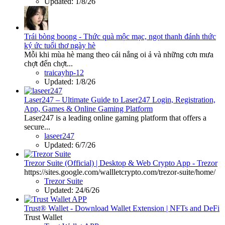
Updated:
1/8/26
Trái bòng boong - Thức quà mộc mạc, ngọt thanh đánh thức
ký ức tuổi thơ ngày hè
Mỗi khi mùa hè mang theo cái nắng oi ả và những cơn mưa
chợt đến chợt...
traicayhp-12
Updated:
1/8/26
Laser247 – Ultimate Guide to Laser247 Login, Registration,
App, Games & Online Gaming Platform
Laser247 is a leading online gaming platform that offers a
secure...
laseer247
Updated:
6/7/26
Trezor Suite (Official) | Desktop & Web Crypto App - Trezor
https://sites.google.com/wallletcrypto.com/trezor-suite/home/
Trezor Suite
Updated:
24/6/26
Trust® Wallet - Download Wallet Extension | NFTs and DeFi
Trust Wallet