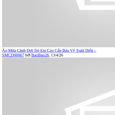
Áo Mưa Cánh Dơi Trẻ Em Cao Cấp Bảo Vệ Toàn Diện –
SMCD00067
bởi
BaoBao26
,
13/4/26