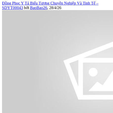
Đồng Phục Y Tá Biểu Tượng Chuyên Nghiệp Và Tinh Tế –
SDYT00043
bởi
BaoBao26
,
28/4/26