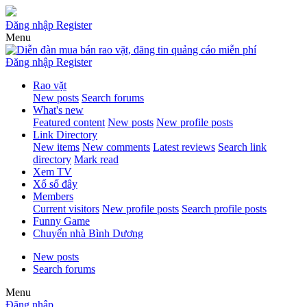
Đăng nhập
Register
Menu
Đăng nhập
Register
Rao vặt
New posts
Search forums
What's new
Featured content
New posts
New profile posts
Link Directory
New items
New comments
Latest reviews
Search link
directory
Mark read
Xem TV
Xổ số đây
Members
Current visitors
New profile posts
Search profile posts
Funny Game
Chuyển nhà Bình Dương
New posts
Search forums
Menu
Đăng nhập