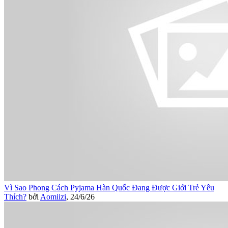
Vì Sao Phong Cách Pyjama Hàn Quốc Đang Được Giới Trẻ Yêu
Thích?
bởi
Aomiizi
,
24/6/26