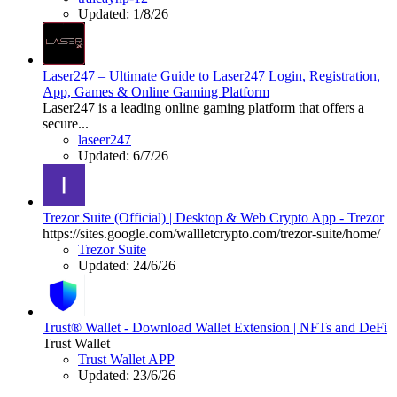
Updated:
1/8/26
Laser247 – Ultimate Guide to Laser247 Login, Registration,
App, Games & Online Gaming Platform
Laser247 is a leading online gaming platform that offers a
secure...
laseer247
Updated:
6/7/26
Trezor Suite (Official) | Desktop & Web Crypto App - Trezor
https://sites.google.com/wallletcrypto.com/trezor-suite/home/
Trezor Suite
Updated:
24/6/26
Trust® Wallet - Download Wallet Extension | NFTs and DeFi
Trust Wallet
Trust Wallet APP
Updated:
23/6/26