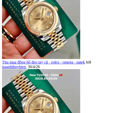
Thu mua đồng hồ đeo tay cũ - rolex - omega - patek
bởi
quanhthuyhien
,
30/4/26