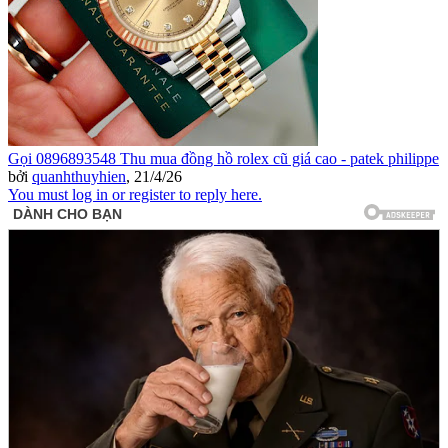
Gọi 0896893548 Thu mua đồng hồ rolex cũ giá cao - patek philippe
bởi
quanhthuyhien
,
21/4/26
You must log in or register to reply here.