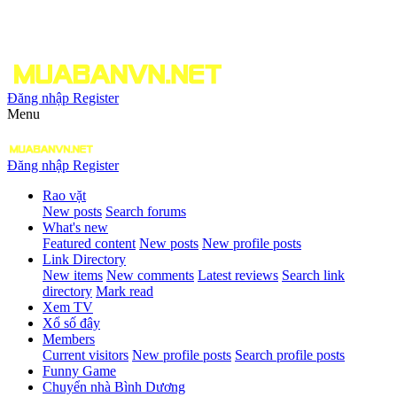
Đăng nhập
Register
Menu
Đăng nhập
Register
Rao vặt
New posts
Search forums
What's new
Featured content
New posts
New profile posts
Link Directory
New items
New comments
Latest reviews
Search link
directory
Mark read
Xem TV
Xổ số đây
Members
Current visitors
New profile posts
Search profile posts
Funny Game
Chuyển nhà Bình Dương