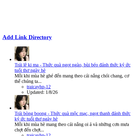
Add Link Directory
Trái lê ki ma - Thức quà ngọt ngào, bùi béo đánh thức ký ức
tuổi thơ ngày hè
Mỗi khi mùa hè ghé đến mang theo cái nắng chói chang, cơ
thể chúng ta...
traicayhp-12
Updated:
1/8/26
Trái bòng boong - Thức quà mộc mạc, ngọt thanh đánh thức
ký ức tuổi thơ ngày hè
Mỗi khi mùa hè mang theo cái nắng oi ả và những cơn mưa
chợt đến chợt...
traicayhp-12