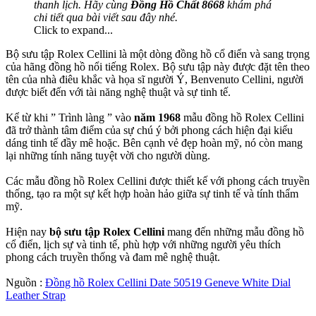
thanh lịch. Hãy cùng
Đồng Hồ Chất 8668
khám phá
chi tiết qua bài viết sau đây nhé.
Click to expand...
Bộ sưu tập Rolex Cellini là một dòng đồng hồ cổ điển và sang trọng
của hãng đồng hồ nổi tiếng Rolex. Bộ sưu tập này được đặt tên theo
tên của nhà điêu khắc và họa sĩ người Ý, Benvenuto Cellini, người
được biết đến với tài năng nghệ thuật và sự tinh tế.
Kể từ khi ” Trình làng ” vào
năm 1968
mẫu đồng hồ Rolex Cellini
đã trở thành tâm điểm của sự chú ý bởi phong cách hiện đại kiểu
dáng tinh tế đầy mê hoặc. Bên cạnh vẻ đẹp hoàn mỹ, nó còn mang
lại những tính năng tuyệt vời cho người dùng.
Các mẫu đồng hồ Rolex Cellini được thiết kế với phong cách truyền
thống, tạo ra một sự kết hợp hoàn hảo giữa sự tinh tế và tính thẩm
mỹ.
Hiện nay
bộ sưu tập Rolex Cellini
mang đến những mẫu đồng hồ
cổ điển, lịch sự và tinh tế, phù hợp với những người yêu thích
phong cách truyền thống và đam mê nghệ thuật.
Nguồn :
Đồng hồ Rolex Cellini Date 50519 Geneve White Dial
Leather Strap