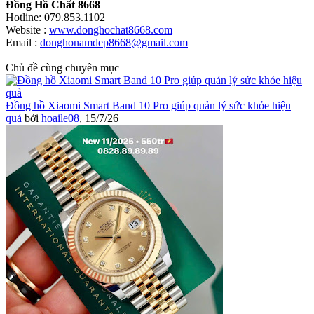
Đồng Hồ Chất 8668
Hotline: 079.853.1102
Website :
www.donghochat8668.com
Email :
donghonamdep8668@gmail.com
Chủ đề cùng chuyên mục
Đồng hồ Xiaomi Smart Band 10 Pro giúp quản lý sức khỏe hiệu
quả
bởi
hoaile08
,
15/7/26