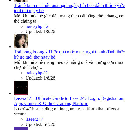
Trái lê ki ma - Thức quà ngọt ngào, bùi béo đánh thức ký ức
tuổi thơ ngày hè
Mỗi khi mùa hè ghé đến mang theo cái nắng chói chang, cơ
thể chúng ta...
traicayhp-12
Updated:
1/8/26
Trái bòng boong - Thức quà mộc mạc, ngọt thanh đánh thức
ký ức tuổi thơ ngày hè
Mỗi khi mùa hè mang theo cái nắng oi ả và những cơn mưa
chợt đến chợt...
traicayhp-12
Updated:
1/8/26
Laser247 – Ultimate Guide to Laser247 Login, Registration,
App, Games & Online Gaming Platform
Laser247 is a leading online gaming platform that offers a
secure...
laseer247
Updated:
6/7/26