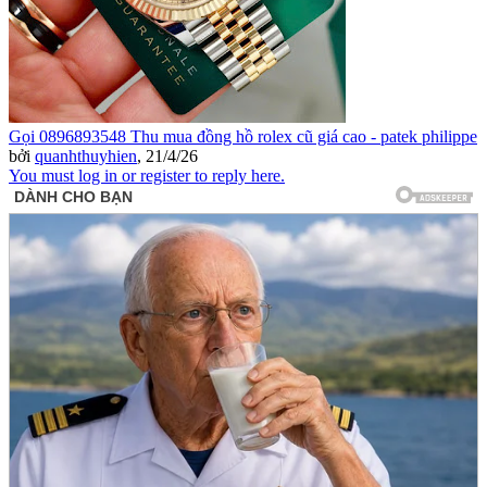
Gọi 0896893548 Thu mua đồng hồ rolex cũ giá cao - patek philippe
bởi
quanhthuyhien
,
21/4/26
You must log in or register to reply here.