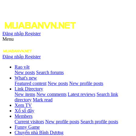
Đăng nhập
Register
Menu
Đăng nhập
Register
Rao vặt
New posts
Search forums
What's new
Featured content
New posts
New profile posts
Link Directory
New items
New comments
Latest reviews
Search link
directory
Mark read
Xem TV
Xổ số đây
Members
Current visitors
New profile posts
Search profile posts
Funny Game
Chuyển nhà Bình Dương