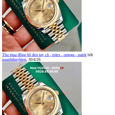
Thu mua đồng hồ đeo tay cũ - rolex - omega - patek
bởi
quanhthuyhien
,
30/4/26