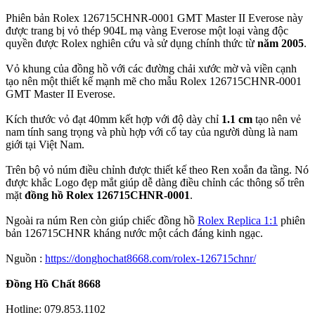
Phiên bản Rolex 126715CHNR-0001 GMT Master II Everose này
được trang bị vỏ thép 904L mạ vàng Everose một loại vàng độc
quyền được Rolex nghiên cứu và sử dụng chính thức từ
năm 2005
.
Vỏ khung của đồng hồ với các đường chải xước mờ và viền cạnh
tạo nên một thiết kế mạnh mẽ cho mẫu Rolex 126715CHNR-0001
GMT Master II Everose.
Kích thước vỏ đạt 40mm kết hợp với độ dày chỉ
1.1 cm
tạo nên vẻ
nam tính sang trọng và phù hợp với cổ tay của người dùng là nam
giới tại Việt Nam.
Trên bộ vỏ núm điều chỉnh được thiết kế theo Ren xoắn đa tầng. Nó
được khắc Logo đẹp mắt giúp dễ dàng điều chỉnh các thông số trên
mặt
đồng hồ Rolex 126715CHNR-0001
.
Ngoài ra núm Ren còn giúp chiếc đồng hồ
Rolex Replica 1:1
phiên
bản 126715CHNR kháng nước một cách đáng kinh ngạc.
Nguồn :
https://donghochat8668.com/rolex-126715chnr/
Đồng Hồ Chất 8668
Hotline: 079.853.1102