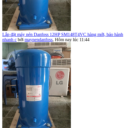
Lắp đặt máy nén Danfoss 12HP SM148T4VC hàng mới, bảo hành
nhanh c
bởi
maynendanfoss
,
Hôm nay lúc 11:44