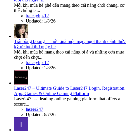
Mỗi khi mùa hè ghé đến mang theo cái nắng chói chang, cơ
thể chúng ta...
traicayhp-12
Updated:
1/8/26
Trái bòng boong - Thức quà mộc mạc, ngọt thanh đánh thức
ký ức tuổi thơ ngày hè
Mỗi khi mùa hè mang theo cái nắng oi ả và những cơn mưa
chợt đến chợt...
traicayhp-12
Updated:
1/8/26
Laser247 – Ultimate Guide to Laser247 Login, Registration,
App, Games & Online Gaming Platform
Laser247 is a leading online gaming platform that offers a
secure...
laseer247
Updated:
6/7/26