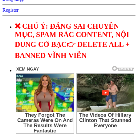
Register
❌ CHÚ Ý: ĐĂNG SAI CHUYÊN
MỤC, SPAM RÁC CONTENT, NỘI
DUNG CỜ BẠC👉 DELETE ALL +
BANNED VĨNH VIỄN