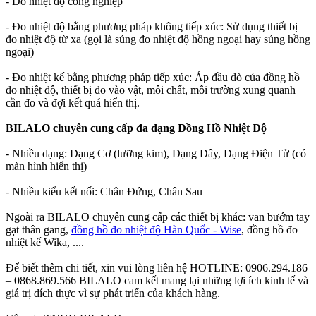
- Đo nhiệt độ công nghiệp
- Đo nhiệt độ bằng phương pháp không tiếp xúc: Sử dụng thiết bị
đo nhiệt độ từ xa (gọi là súng đo nhiệt độ hồng ngoại hay súng hồng
ngoại)
- Đo nhiệt kế bằng phương pháp tiếp xúc: Áp đầu dò của đồng hồ
đo nhiệt độ, thiết bị đo vào vật, môi chất, môi trường xung quanh
cần đo và đợi kết quá hiển thị.
BILALO chuyên cung cấp đa dạng Đồng Hồ Nhiệt Độ
- Nhiều dạng: Dạng Cơ (lưỡng kim), Dạng Dây, Dạng Điện Tử (có
màn hình hiển thị)
- Nhiều kiểu kết nối: Chân Đứng, Chân Sau
Ngoài ra BILALO chuyên cung cấp các thiết bị khác: van bướm tay
gạt thân gang,
đồng hồ đo nhiệt độ Hàn Quốc - Wise
, đồng hồ đo
nhiệt kế Wika, ....
Để biết thêm chi tiết, xin vui lòng liên hệ HOTLINE: 0906.294.186
– 0868.869.566 BILALO cam kết mang lại những lợi ích kinh tế và
giá trị dích thực vì sự phát triển của khách hàng.