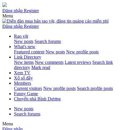
Đăng nhập
Register
Menu
Đăng nhập
Register
Rao vặt
New posts
Search forums
What's new
Featured content
New posts
New profile posts
Link Directory
New items
New comments
Latest reviews
Search link
directory
Mark read
Xem TV
Xổ số đây
Members
Current visitors
New profile posts
Search profile posts
Funny Game
Chuyển nhà Bình Dương
New posts
Search forums
Menu
Đăng nhập