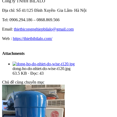
Công ty TNHH BILALO
Địa chỉ: Số 41/125 Đình Xuyên- Gia Lâm- Hà Nội
Tel: 0906.294.186 – 0868.869.566
Email:
thietbicongnghiepbilalo@gmail.com
Web :
https://thietbibilalo.com/
Attachments
dong-ho-do-nhiet-do-wise-t120.jpg
63.5 KB · Đọc: 43
Chủ đề cùng chuyên mục