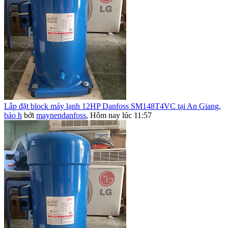
Lắp đặt block máy lạnh 12HP Danfoss SM148T4VC tại An Giang,
bảo h
bởi
maynendanfoss
,
Hôm nay lúc 11:57