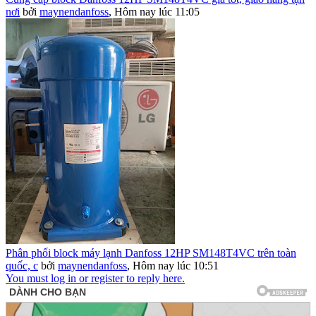
nơi
bởi
maynendanfoss
,
Hôm nay lúc 11:05
Phân phối block máy lạnh Danfoss 12HP SM148T4VC trên toàn
quốc, c
bởi
maynendanfoss
,
Hôm nay lúc 10:51
You must log in or register to reply here.