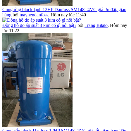
Cung ứng block lạnh 12HP Danfoss SM148T4VC giá ưu đãi, giao
hàng
bởi
maynendanfoss
,
Hôm nay lúc 11:40
Đồng hồ đo áp suất 3 kim có gì nổi bật?
bởi
Trang Bilalo
,
Hôm nay
lúc 11:22
Cung cấp block Danfoss 12HP SM148T4VC giá tốt, giao hàng tận