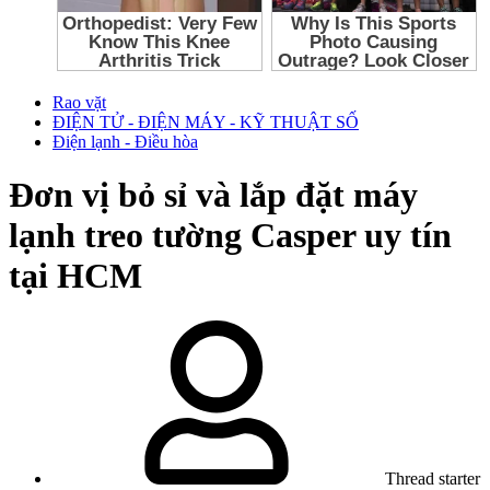
Rao vặt
ĐIỆN TỬ - ĐIỆN MÁY - KỸ THUẬT SỐ
Điện lạnh - Điều hòa
Đơn vị bỏ sỉ và lắp đặt máy
lạnh treo tường Casper uy tín
tại HCM
Thread starter