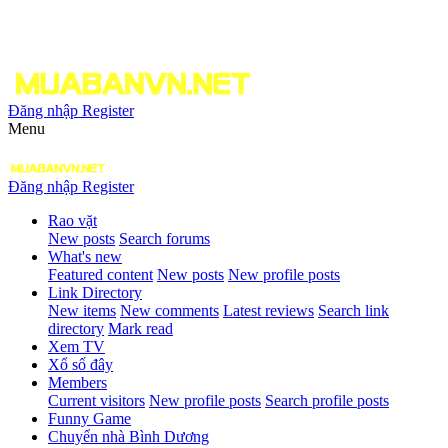
Đăng nhập
Register
Menu
Đăng nhập
Register
Rao vặt
New posts
Search forums
What's new
Featured content
New posts
New profile posts
Link Directory
New items
New comments
Latest reviews
Search link
directory
Mark read
Xem TV
Xổ số đây
Members
Current visitors
New profile posts
Search profile posts
Funny Game
Chuyển nhà Bình Dương