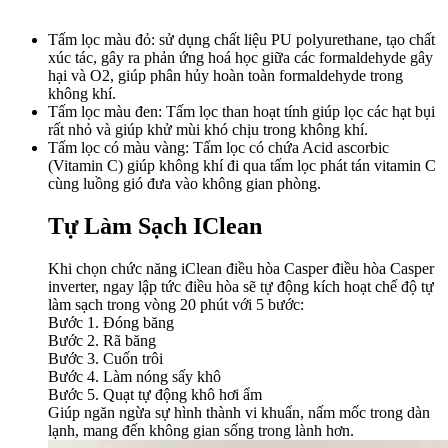
Tấm lọc màu đỏ: sử dụng chất liệu PU polyurethane, tạo chất
xúc tác, gây ra phản ứng hoá học giữa các formaldehyde gây
hại và O2, giúp phân hủy hoàn toàn formaldehyde trong
không khí.
Tấm lọc màu đen: Tấm lọc than hoạt tính giúp lọc các hạt bụi
rất nhỏ và giúp khử mùi khó chịu trong không khí.
Tấm lọc có màu vàng: Tấm lọc có chứa Acid ascorbic
(Vitamin C) giúp không khí đi qua tấm lọc phát tán vitamin C
cùng luồng gió đưa vào không gian phòng.
Tự Làm Sạch IClean​
Khi chọn chức năng iClean điều hòa Casper điều hòa Casper
inverter, ngay lập tức điều hòa sẽ tự động kích hoạt chế độ tự
làm sạch trong vòng 20 phút với 5 bước:
Bước 1. Đóng băng
Bước 2. Rã băng
Bước 3. Cuốn trôi
Bước 4. Làm nóng sấy khô
Bước 5. Quạt tự động khô hơi ẩm
Giúp ngăn ngừa sự hình thành vi khuẩn, nấm mốc trong dàn
lạnh, mang đến không gian sống trong lành hơn.