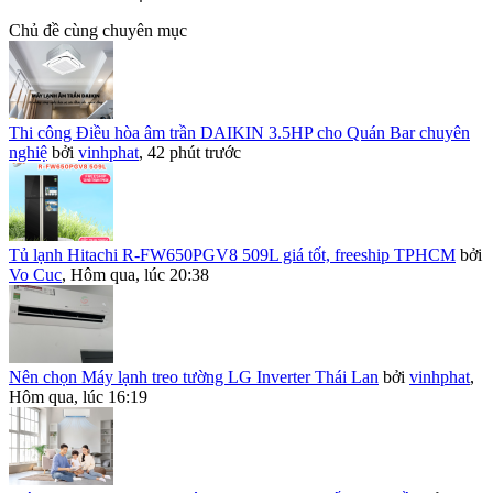
Chủ đề cùng chuyên mục
Thi công Điều hòa âm trần DAIKIN 3.5HP cho Quán Bar chuyên
nghiệ
bởi
vinhphat
,
42 phút trước
Tủ lạnh Hitachi R-FW650PGV8 509L giá tốt, freeship TPHCM
bởi
Vo Cuc
,
Hôm qua, lúc 20:38
Nên chọn Máy lạnh treo tường LG Inverter Thái Lan
bởi
vinhphat
,
Hôm qua, lúc 16:19