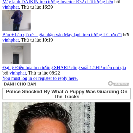
Máy lạnh DAIKIN treo tường Inverter R32 chất lượng bền
bởi
vinhphat
,
Thứ tư lúc 16:39
Bán + báo giá rẻ = giá nhập vào Máy lạnh treo tường LG ưu đã
bởi
vinhphat
,
Thứ tư lúc 10:19
Đại lý Điều hòa treo tường SHARP công suất 1.5HP miễn phí gia
bởi
vinhphat
,
Thứ tư lúc 08:22
You must log in or register to reply here.