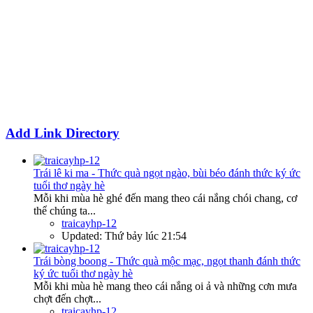
Add Link Directory
Trái lê ki ma - Thức quà ngọt ngào, bùi béo đánh thức ký ức
tuổi thơ ngày hè
Mỗi khi mùa hè ghé đến mang theo cái nắng chói chang, cơ
thể chúng ta...
traicayhp-12
Updated:
Thứ bảy lúc 21:54
Trái bòng boong - Thức quà mộc mạc, ngọt thanh đánh thức
ký ức tuổi thơ ngày hè
Mỗi khi mùa hè mang theo cái nắng oi ả và những cơn mưa
chợt đến chợt...
traicayhp-12