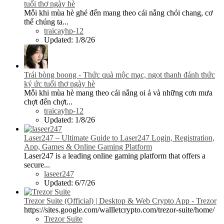
tuổi thơ ngày hè
Mỗi khi mùa hè ghé đến mang theo cái nắng chói chang, cơ
thể chúng ta...
traicayhp-12
Updated:
1/8/26
Trái bòng boong - Thức quà mộc mạc, ngọt thanh đánh thức
ký ức tuổi thơ ngày hè
Mỗi khi mùa hè mang theo cái nắng oi ả và những cơn mưa
chợt đến chợt...
traicayhp-12
Updated:
1/8/26
Laser247 – Ultimate Guide to Laser247 Login, Registration,
App, Games & Online Gaming Platform
Laser247 is a leading online gaming platform that offers a
secure...
laseer247
Updated:
6/7/26
Trezor Suite (Official) | Desktop & Web Crypto App - Trezor
https://sites.google.com/wallletcrypto.com/trezor-suite/home/
Trezor Suite