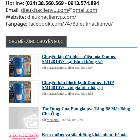
Hotline:
(024) 38.560.569 - 0913.574.894
Email:
dieukhaclienvu.com@gmail.com
Website:
dieukhaclienvu.com/
Fanpage:
facebook.com/7478dieukhaclienvu/
CHỦ ĐỀ CÙNG CHUYÊN MỤC
Chuyên lắp đặt block điều hòa Danfoss
SM148T4VC tại Bình Dương vớ
bởi
maynendanfoss
,
Hôm qua, lúc 15:07
Chuyên bán block lạnh Danfoss 12HP
SM148T4VC với giá tốt nhất, gi
bởi
maynendanfoss
,
Hôm qua, lúc 14:53
Tác Dụng Của Phụ gia pvc Tăng Bề Mặt Bóng
Cho Ống
bởi
Vietuc190
,
Thứ sáu lúc 21:06
Kem dưỡng và sữa dưỡng khác nhau thế nào