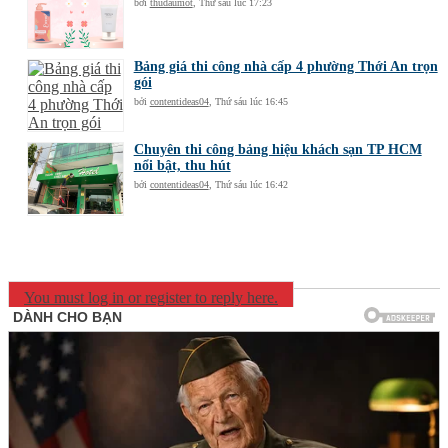
bởi
thudaumot
,
Thứ sáu lúc 17:23
Bảng giá thi công nhà cấp 4 phường Thới An trọn
gói
bởi
contentideas04
,
Thứ sáu lúc 16:45
Chuyên thi công bảng hiệu khách sạn TP HCM
nổi bật, thu hút
bởi
contentideas04
,
Thứ sáu lúc 16:42
You must log in or register to reply here.