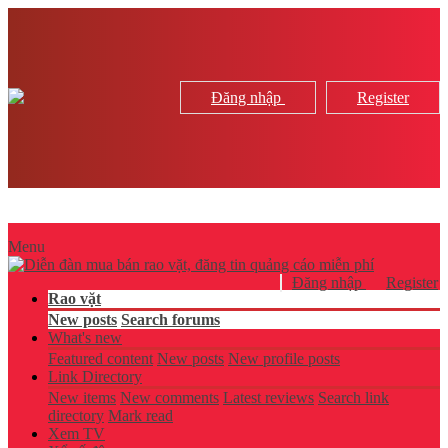
Đăng nhập
Register
Menu
Đăng nhập
Register
Rao vặt
New posts
Search forums
What's new
Featured content
New posts
New profile posts
Link Directory
New items
New comments
Latest reviews
Search link
directory
Mark read
Xem TV