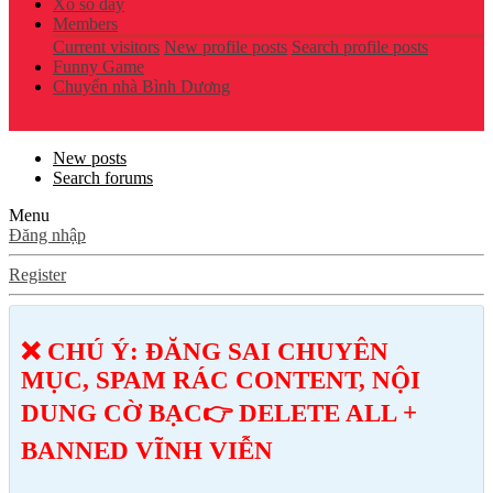
Xổ số đây
Members
Current visitors
New profile posts
Search profile posts
Funny Game
Chuyển nhà Bình Dương
New posts
Search forums
Menu
Đăng nhập
Register
❌ CHÚ Ý: ĐĂNG SAI CHUYÊN
MỤC, SPAM RÁC CONTENT, NỘI
DUNG CỜ BẠC👉 DELETE ALL +
BANNED VĨNH VIỄN