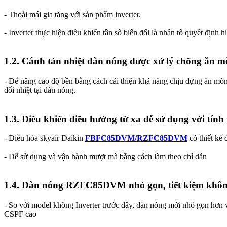
- Thoải mái gia tăng với sản phẩm inverter.
- Inverter thực hiện điều khiển tần số biến đổi là nhân tố quyết định 
1.2. Cánh tản nhiệt dàn nóng được xử lý chống ăn 
- Để nâng cao độ bền bằng cách cải thiện khả năng chịu đựng ăn mòn
đổi nhiệt tại dàn nóng.
1.3. Điều khiển điều hướng từ xa dễ sử dụng với tín
- Điều hòa skyair Daikin
FBFC85DVM/RZFC85DVM
có thiết kế 
- Dễ sử dụng và vận hành mượt mà bằng cách làm theo chỉ dẫn
1.4. Dàn nóng RZFC85DVM nhỏ gọn, tiết kiệm khôn
- So với model không Inverter trước đây, dàn nóng mới nhỏ gọn hơn v
CSPF cao