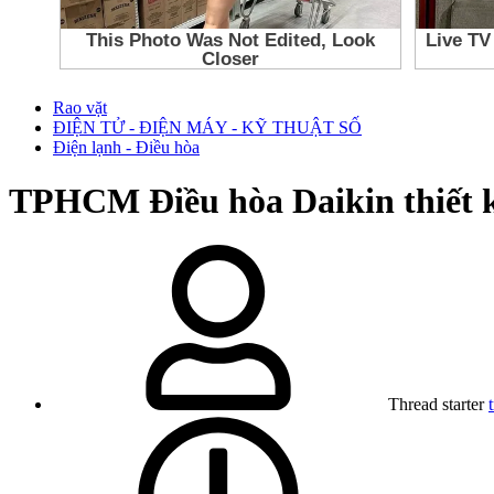
Rao vặt
ĐIỆN TỬ - ĐIỆN MÁY - KỸ THUẬT SỐ
Điện lạnh - Điều hòa
TPHCM
Điều hòa Daikin thiết k
Thread starter