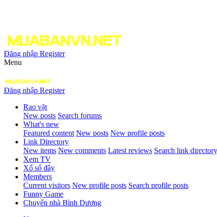
Đăng nhập
Register
Menu
Đăng nhập
Register
Rao vặt
New posts
Search forums
What's new
Featured content
New posts
New profile posts
Link Directory
New items
New comments
Latest reviews
Search link director
Xem TV
Xổ số đây
Members
Current visitors
New profile posts
Search profile posts
Funny Game
Chuyển nhà Bình Dương