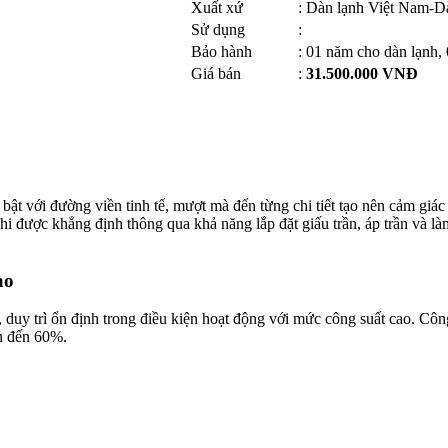
Xuất xứ
:​
Dàn lạnh Việt Nam-D
Sử dụng
:​
Bảo hành
:​
01 năm cho dàn lạnh,
Giá bán
:​
31.500.000 VNĐ
i bật với đường viền tinh tế, mượt mà đến từng chi tiết tạo nên cảm gi
i được khẳng định thông qua khả năng lắp đặt giấu trần, áp trần và làm
ao
 duy trì ổn định trong điều kiện hoạt động với mức công suất cao. Côn
n đến 60%.