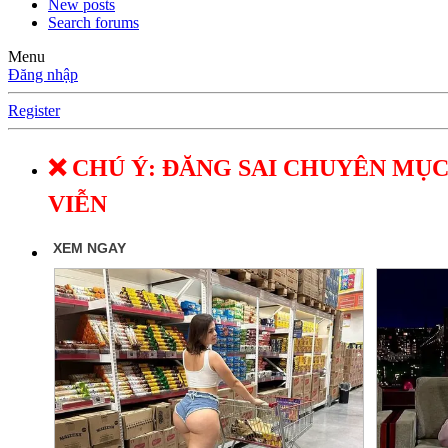
New posts
Search forums
Menu
Đăng nhập
Register
❌ CHÚ Ý: ĐĂNG SAI CHUYÊN MỤC
VIỄN