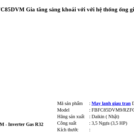
VM Gia tăng sảng khoái với với hệ thống ống gió
Mã sản phẩm
:​
May lanh giau tran
D
Model
:​
FBFC85DVM9/RZF
Hãng sản xuất
:​
Daikin ( Nhật)
Công suất
:​
3,5 Ngựa (3,5 HP)
- Inverter Gas R32
Kích thước
:​