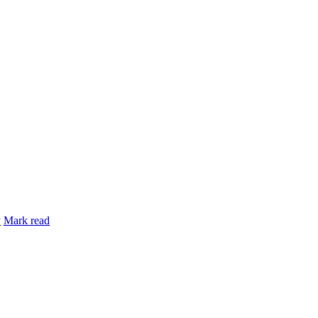
y
Mark read