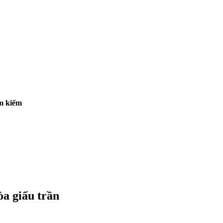
ìm kiếm
òa giấu trần