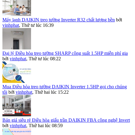
Máy lạnh DAIKIN treo tường Inverter R32 chất lượng bền
bởi
vinhphat
,
Thứ tư lúc 16:39
Đại lý Điều hòa treo tường SHARP công suất 1.5HP miễn phí gia
bởi
vinhphat
,
Thứ tư lúc 08:22
Mua Điều hòa treo tường DAIKIN Inverter 1.5HP gọi cho chúng
tôi
bởi
vinhphat
,
Thứ hai lúc 15:22
Bán giá siêu rẻ Điều hòa giấu trần DAIKIN FBA công nghệ Invert
bởi
vinhphat
,
Thứ hai lúc 08:59