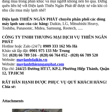
đáng mua trong phân khúc và mọi người không nên bỏ qua. Đừng
quên liên hệ với Điện lạnh Thiên Ngân Phát để được tư vấn khi có
nhu cầu mua máy lạnh nhé!
Điện lạnh THIÊN NGÂN PHÁT chuyên phân phối các dòng
máy lạnh sau của các hãng:
Daikin, LG, Mitsubishi Heavy,
Toshiba, Panasonic, Midea, Samsung, Reetech, .....
CÔNG TY TNHH THƯƠNG MẠI DỊCH VỤ THIÊN NGÂN
PHÁT
Hotline hoặc Zalo (24/7):
0909 333 162 Ms Hà
Khảo sát lắp đặt:
0901 975 133 Mr Trung
Tel:
(028) 66 789 516 - (028) 66 764 052 - (028) 66 789 520
Website:
maylanhdaikin.vn
Website:
maylanhthiennganphat.com
Địa chỉ:
244/25 Đường HT17, KP.2, Phường Hiệp Thành, Quận
12, TP.HCM
RẤT HÂN HẠNH ĐƯỢC PHỤC VỤ QUÝ KHÁCH HÀNG!
Chia sẻ:
Attachments