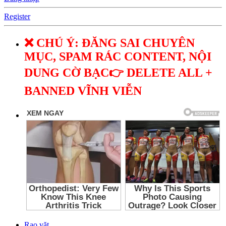
Register
❌ CHÚ Ý: ĐĂNG SAI CHUYÊN
MỤC, SPAM RÁC CONTENT, NỘI
DUNG CỜ BẠC👉 DELETE ALL +
BANNED VĨNH VIỄN
Rao vặt