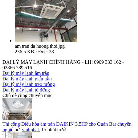
am tran da huong thoi.jpg
236.5 KB · Đọc: 28
ĐẠI LÝ MÁY LẠNH CHÍNH HÃNG - LH: 0909 333 162 -
02866 789 516
Đại lý máy lạnh âm trần
Đại lý máy lạnh giấu trần
Đại lý máy lạnh treo tường
Đại lý máy lạnh tủ đứng
Chủ đề cùng chuyên mục
Thi công Điều hòa âm trần DAIKIN 3.5HP cho Quán Bar chuyên
nghiệ
bởi
vinhphat
,
15 phút trước