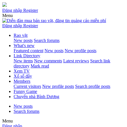
Đăng nhập
Register
Menu
Đăng nhập
Register
Rao vặt
New posts
Search forums
What's new
Featured content
New posts
New profile posts
Link Directory
New items
New comments
Latest reviews
Search link
directory
Mark read
Xem TV
Xổ số đây
Members
Current visitors
New profile posts
Search profile posts
Funny Game
Chuyển nhà Bình Dương
New posts
Search forums
Menu
Đăng nhập