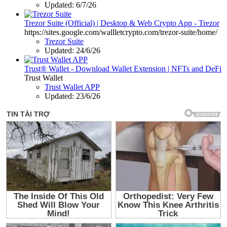
Updated:
6/7/26
Trezor Suite (Official) | Desktop & Web Crypto App - Trezor
https://sites.google.com/wallletcrypto.com/trezor-suite/home/
Trezor Suite
Updated:
24/6/26
Trust® Wallet - Download Wallet Extension | NFTs and DeFi
Trust Wallet
Trust Wallet APP
Updated:
23/6/26