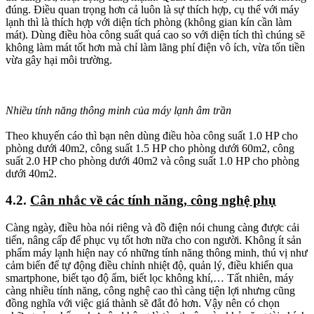
đúng. Điều quan trọng hơn cả luôn là sự thích hợp, cụ thể với máy
lạnh thì là thích hợp với diện tích phòng (không gian kín cần làm
mát). Dùng điều hòa công suất quá cao so với diện tích thì chúng sẽ
không làm mát tốt hơn mà chỉ làm lãng phí điện vô ích, vừa tốn tiền
vừa gây hại môi trường.
Nhiều tính năng thông minh của máy lạnh âm trần
Theo khuyến cáo thì bạn nên dùng điều hòa công suất 1.0 HP cho
phòng dưới 40m2, công suất 1.5 HP cho phòng dưới 60m2, công
suất 2.0 HP cho phòng dưới 40m2 và công suất 1.0 HP cho phòng
dưới 40m2.
4.2.
Cân nhắc về các tính năng, công nghệ phụ
Càng ngày, điều hòa nói riêng và đồ điện nói chung càng được cải
tiến, nâng cấp để phục vụ tốt hơn nữa cho con người. Không ít sản
phẩm máy lạnh hiện nay có những tính năng thông minh, thú vị như
cảm biến để tự động điều chỉnh nhiệt độ, quản lý, điều khiển qua
smartphone, biết tạo độ ẩm, biết lọc không khí,… Tất nhiên, máy
càng nhiều tính năng, công nghệ cao thì càng tiện lợi nhưng cũng
đồng nghĩa với việc giá thành sẽ đắt đỏ hơn. Vậy nên có chọn