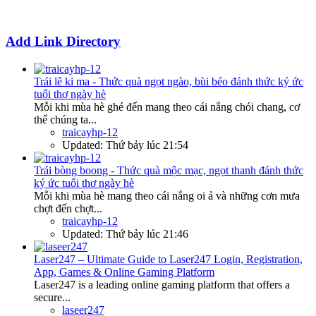
Add Link Directory
Trái lê ki ma - Thức quà ngọt ngào, bùi béo đánh thức ký ức
tuổi thơ ngày hè
Mỗi khi mùa hè ghé đến mang theo cái nắng chói chang, cơ
thể chúng ta...
traicayhp-12
Updated:
Thứ bảy lúc 21:54
Trái bòng boong - Thức quà mộc mạc, ngọt thanh đánh thức
ký ức tuổi thơ ngày hè
Mỗi khi mùa hè mang theo cái nắng oi ả và những cơn mưa
chợt đến chợt...
traicayhp-12
Updated:
Thứ bảy lúc 21:46
Laser247 – Ultimate Guide to Laser247 Login, Registration,
App, Games & Online Gaming Platform
Laser247 is a leading online gaming platform that offers a
secure...
laseer247