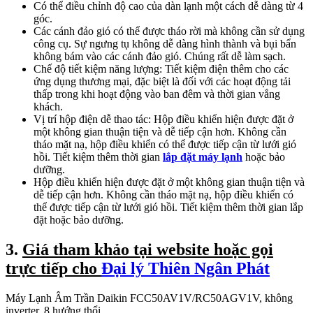
Có thể điều chỉnh độ cao của dàn lạnh một cách dễ dàng từ 4
góc.
Các cánh đảo gió có thể được tháo rời mà không cần sử dụng
công cụ. Sự ngưng tụ không dễ dàng hình thành và bụi bẩn
không bám vào các cánh đảo gió. Chúng rất dễ làm sạch.
Chế độ tiết kiệm năng lượng: Tiết kiệm điện thêm cho các
ứng dụng thương mại, đặc biệt là đối với các hoạt động tải
thấp trong khi hoạt động vào ban đêm và thời gian vắng
khách.
Vị trí hộp điện dễ thao tác: Hộp điều khiển hiện được đặt ở
một không gian thuận tiện và dễ tiếp cận hơn. Không cần
tháo mặt nạ, hộp điều khiển có thể được tiếp cận từ lưới gió
hồi. Tiết kiệm thêm thời gian
lắp đặt máy lạnh
hoặc bảo
dưỡng.
Hộp điều khiển hiện được đặt ở một không gian thuận tiện và
dễ tiếp cận hơn. Không cần tháo mặt nạ, hộp điều khiển có
thể được tiếp cận từ lưới gió hồi. Tiết kiệm thêm thời gian lắp
đặt hoặc bảo dưỡng.
3.
Giá tham khảo tại website hoặc gọi
trực tiếp cho
Đại lý Thiên Ngân Phát
Máy Lạnh Âm Trần Daikin FCC50AV1V/RC50AGV1V, không
inverter, 8 hướng thổi