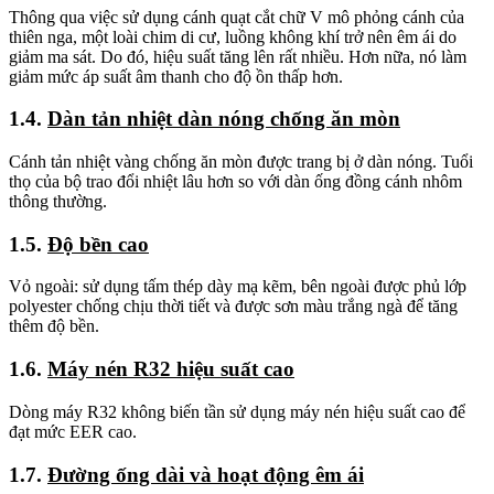
Thông qua việc sử dụng cánh quạt cắt chữ V mô phỏng cánh của
thiên nga, một loài chim di cư, luồng không khí trở nên êm ái do
giảm ma sát. Do đó, hiệu suất tăng lên rất nhiều. Hơn nữa, nó làm
giảm mức áp suất âm thanh cho độ ồn thấp hơn.
1.4.
Dàn tản nhiệt dàn nóng chống ăn mòn
Cánh tản nhiệt vàng chống ăn mòn được trang bị ở dàn nóng. Tuổi
thọ của bộ trao đổi nhiệt lâu hơn so với dàn ống đồng cánh nhôm
thông thường.
1.5.
Độ bền cao
Vỏ ngoài: sử dụng tấm thép dày mạ kẽm, bên ngoài được phủ lớp
polyester chống chịu thời tiết và được sơn màu trắng ngà để tăng
thêm độ bền.
1.6.
Máy nén R32 hiệu suất cao
Dòng máy R32 không biến tần sử dụng máy nén hiệu suất cao để
đạt mức EER cao.
1.7.
Đường ống dài và hoạt động êm ái