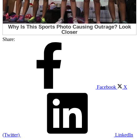
Share:
Facebook
X
(Twitter)
LinkedIn