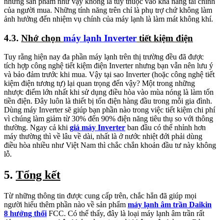
những sản phẩm như vậy không là tùy thuộc vào khả năng tài chính
của người mua. Những tính năng trên chỉ là phụ trợ chứ không làm
ảnh hưởng đến nhiệm vụ chính của máy lạnh là làm mát không khí.
4.3.
Nhớ chọn
máy lạnh Inverter
tiết kiệm điện
Tuy rằng hiện nay đa phần máy lạnh trên thị trường đều đã được
tích hợp công nghệ tiết kiệm điện Inverter nhưng bạn vẫn nên lưu ý
và bảo đảm trước khi mua. Vậy tại sao Inverter (hoặc công nghệ tiết
kiệm điện tương tự) lại quan trọng đến vậy? Một trong những
nhược điểm lớn nhất khi sử dụng điều hòa vào mùa nóng là làm tốn
tiền điện. Đây luôn là thiết bị tốn điện hàng đầu trong mỗi gia đình.
Dùng máy Inverter sẽ giúp bạn phần nào trong việc tiết kiệm chi phí
vì chúng làm giảm từ 30% đến 90% điện năng tiêu thụ so với thông
thường. Ngay cả khi
giá máy Inverter
ban đầu có thể nhỉnh hơn
máy thường thì về lâu về dài, nhất là ở nước nhiệt đới phải dùng
điều hòa nhiều như Việt Nam thì chắc chắn khoản đầu tư này không
lỗ.
5.
Tổng kết
Từ những thông tin được cung cấp trên, chắc hẳn đã giúp mọi
người hiểu thêm phần nào về sản phẩm
máy lạnh âm trần Daikin
8 hướng thổi
FCC. Có thể thấy, đây là loại máy lạnh âm trần rất