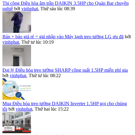
Thi công Điều hòa âm trần DAIKIN 3.5HP cho Quán Bar chuyên
nghiệ
bởi
vinhphat
,
Thứ sáu lúc 08:39
Bán + báo giá rẻ = giá nhập vào Máy lạnh treo tường LG ưu đã
bởi
vinhphat
,
Thứ tư lúc 10:19
Đại lý Điều hòa treo tường SHARP công suất 1.5HP miễn phí gia
bởi
vinhphat
,
Thứ tư lúc 08:22
Mua Điều hòa treo tường DAIKIN Inverter 1.5HP gọi cho chúng
tôi
bởi
vinhphat
,
Thứ hai lúc 15:22