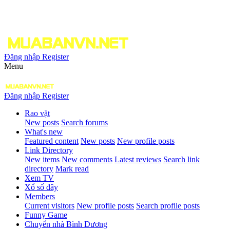
Đăng nhập
Register
Menu
Đăng nhập
Register
Rao vặt
New posts
Search forums
What's new
Featured content
New posts
New profile posts
Link Directory
New items
New comments
Latest reviews
Search link
directory
Mark read
Xem TV
Xổ số đây
Members
Current visitors
New profile posts
Search profile posts
Funny Game
Chuyển nhà Bình Dương