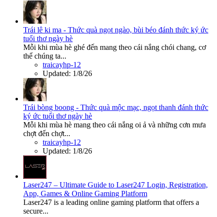
Trái lê ki ma - Thức quà ngọt ngào, bùi béo đánh thức ký ức
tuổi thơ ngày hè
Mỗi khi mùa hè ghé đến mang theo cái nắng chói chang, cơ
thể chúng ta...
traicayhp-12
Updated:
1/8/26
Trái bòng boong - Thức quà mộc mạc, ngọt thanh đánh thức
ký ức tuổi thơ ngày hè
Mỗi khi mùa hè mang theo cái nắng oi ả và những cơn mưa
chợt đến chợt...
traicayhp-12
Updated:
1/8/26
Laser247 – Ultimate Guide to Laser247 Login, Registration,
App, Games & Online Gaming Platform
Laser247 is a leading online gaming platform that offers a
secure...