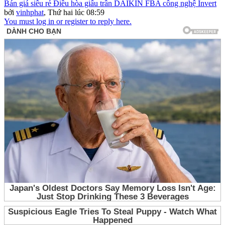
Bán giá siêu rẻ Điều hòa giấu trần DAIKIN FBA công nghệ Invert
bởi
vinhphat
,
Thứ hai lúc 08:59
You must log in or register to reply here.