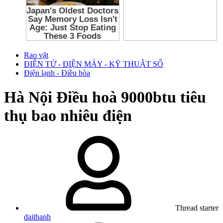
Rao vặt
ĐIỆN TỬ - ĐIỆN MÁY - KỸ THUẬT SỐ
Điện lạnh - Điều hòa
Hà Nội
Điều hoà 9000btu tiêu
thụ bao nhiêu điện
Thread starter
daithanh