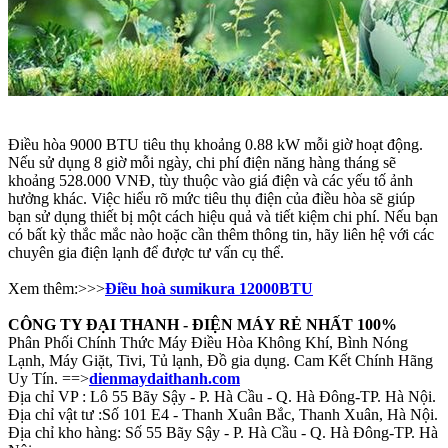
Điều hòa 9000 BTU tiêu thụ khoảng 0.88 kW mỗi giờ hoạt động.
Nếu sử dụng 8 giờ mỗi ngày, chi phí điện năng hàng tháng sẽ
khoảng 528.000 VNĐ, tùy thuộc vào giá điện và các yếu tố ảnh
hưởng khác. Việc hiểu rõ mức tiêu thụ điện của điều hòa sẽ giúp
bạn sử dụng thiết bị một cách hiệu quả và tiết kiệm chi phí. Nếu bạn
có bất kỳ thắc mắc nào hoặc cần thêm thông tin, hãy liên hệ với các
chuyên gia điện lạnh để được tư vấn cụ thể.
Xem thêm:>>>
Điều hoà sumikura 12000BTU
CÔNG TY ĐẠI THANH - ĐIỆN MÁY RẺ NHẤT 100%
Phân Phối Chính Thức Máy Điều Hòa Không Khí, Bình Nóng
Lạnh, Máy Giặt, Tivi, Tủ lạnh, Đồ gia dụng. Cam Kết Chính Hãng
Uy Tín. ==>
dienmaydaithanh.com
Địa chỉ VP : Lô 55 Bãy Sậy - P. Hà Cầu - Q. Hà Đông-TP. Hà Nội.
Địa chỉ vật tư :Số 101 E4 - Thanh Xuân Bắc, Thanh Xuân, Hà Nội.
Địa chỉ kho hàng: Số 55 Bãy Sậy - P. Hà Cầu - Q. Hà Đông-TP. Hà