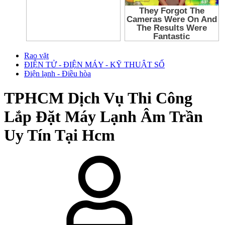
Rao vặt
ĐIỆN TỬ - ĐIỆN MÁY - KỸ THUẬT SỐ
Điện lạnh - Điều hòa
TPHCM
Dịch Vụ Thi Công
Lắp Đặt Máy Lạnh Âm Trần
Uy Tín Tại Hcm