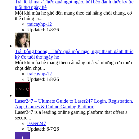
Trái lê ki ma - Thức quà ngọt ngào, bùi béo đánh thức ký ức
tuổi thơ ngày hè
Mỗi khi mùa hè ghé đến mang theo cái nắng chói chang, cơ
thể chúng ta...
traicayhp-12
Updated:
1/8/26
Trái bòng boong - Thức quà mộc mạc, ngọt thanh đánh thức
ký ức tuổi thơ ngày hè
Mỗi khi mùa hè mang theo cái nắng oi ả và những cơn mưa
chợt đến chợt...
traicayhp-12
Updated:
1/8/26
Laser247 – Ultimate Guide to Laser247 Login, Registration,
App, Games & Online Gaming Platform
Laser247 is a leading online gaming platform that offers a
secure...
laseer247
Updated:
6/7/26