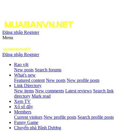
Đăng nhập
Register
Menu
Đăng nhập
Register
Rao vặt
New posts
Search forums
What's new
Featured content
New posts
New profile posts
Link Directory
New items
New comments
Latest reviews
Search link
directory
Mark read
Xem TV
Xổ số đây
Members
Current visitors
New profile posts
Search profile posts
Funny Game
Chuyển nhà Bình Dương