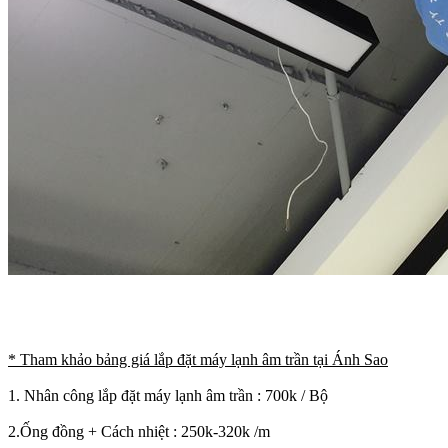
* Tham khảo bảng giá lắp đặt máy lạnh âm trần tại Ánh Sao
1. Nhân công lắp đặt máy lạnh âm trần : 700k / Bộ
2.Ống đồng + Cách nhiệt : 250k-320k /m