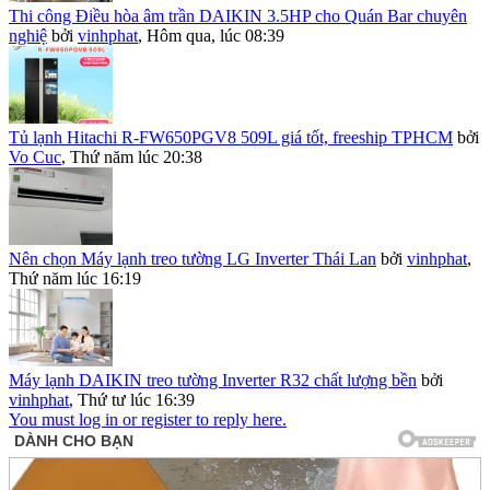
Thi công Điều hòa âm trần DAIKIN 3.5HP cho Quán Bar chuyên
nghiệ
bởi
vinhphat
,
Hôm qua, lúc 08:39
Tủ lạnh Hitachi R-FW650PGV8 509L giá tốt, freeship TPHCM
bởi
Vo Cuc
,
Thứ năm lúc 20:38
Nên chọn Máy lạnh treo tường LG Inverter Thái Lan
bởi
vinhphat
,
Thứ năm lúc 16:19
Máy lạnh DAIKIN treo tường Inverter R32 chất lượng bền
bởi
vinhphat
,
Thứ tư lúc 16:39
You must log in or register to reply here.