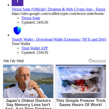
Trezor Suite (Official) | Desktop & Web Crypto App - Trezor
https://sites.google.com/wallletcrypto.com/trezor-suite/home/
Trezor Suite
Updated:
24/6/26
Trust® Wallet - Download Wallet Extension | NFTs and DeFi
Trust Wallet
Trust Wallet APP
Updated:
23/6/26