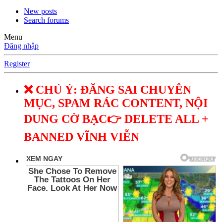
New posts
Search forums
Menu
Đăng nhập
Register
❌ CHÚ Ý: ĐĂNG SAI CHUYÊN
MỤC, SPAM RÁC CONTENT, NỘI
DUNG CỜ BẠC👉 DELETE ALL +
BANNED VĨNH VIỄN