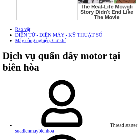
Rao vặt
ĐIỆN TỬ - ĐIỆN MÁY - KỸ THUẬT SỐ
Máy công nghiệp, Cơ khí
Dịch vụ quấn dây motor tại
biên hòa
Thread starter
suadienmaybienhoa