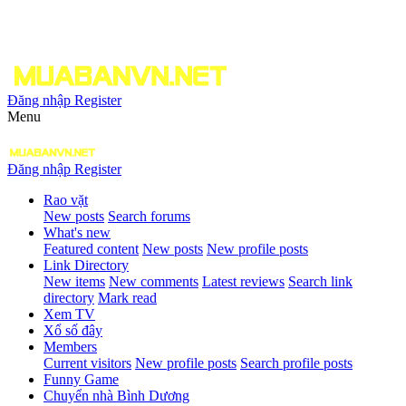
Đăng nhập
Register
Menu
Đăng nhập
Register
Rao vặt
New posts
Search forums
What's new
Featured content
New posts
New profile posts
Link Directory
New items
New comments
Latest reviews
Search link
directory
Mark read
Xem TV
Xổ số đây
Members
Current visitors
New profile posts
Search profile posts
Funny Game
Chuyển nhà Bình Dương