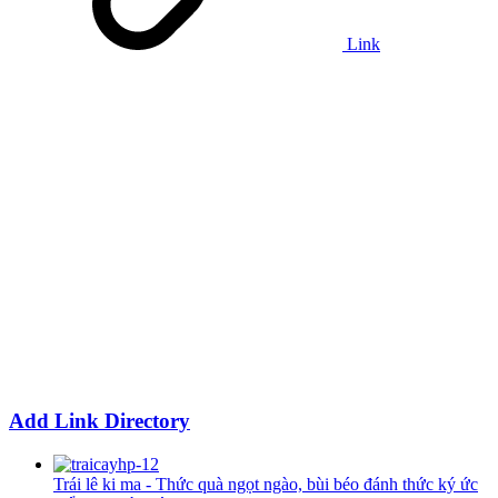
Link
Add Link Directory
Trái lê ki ma - Thức quà ngọt ngào, bùi béo đánh thức ký ức