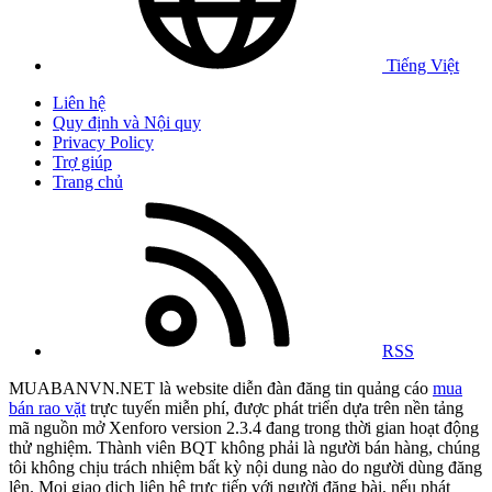
Tiếng Việt
Liên hệ
Quy định và Nội quy
Privacy Policy
Trợ giúp
Trang chủ
RSS
MUABANVN.NET là website diễn đàn đăng tin quảng cáo
mua
bán rao vặt
trực tuyến miễn phí, được phát triển dựa trên nền tảng
mã nguồn mở Xenforo version 2.3.4 đang trong thời gian hoạt động
thử nghiệm. Thành viên BQT không phải là người bán hàng, chúng
tôi không chịu trách nhiệm bất kỳ nội dung nào do người dùng đăng
lên. Mọi giao dịch liên hệ trực tiếp với người đăng bài, nếu phát