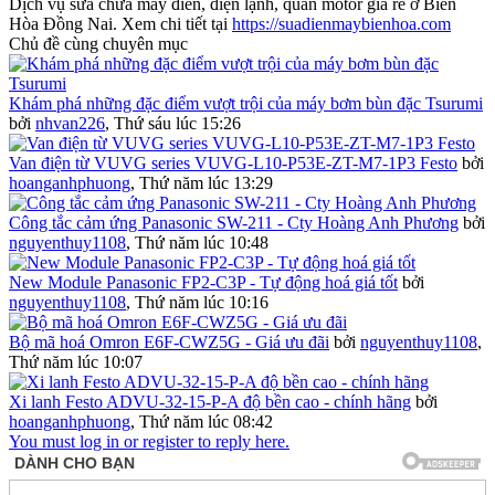
Dịch vụ sửa chữa máy điên, điện lạnh, quấn motor giá rẻ ở Biên
Hòa Đồng Nai. Xem chi tiết tại
https://suadienmaybienhoa.com
Chủ đề cùng chuyên mục
Khám phá những đặc điểm vượt trội của máy bơm bùn đặc Tsurumi
bởi
nhvan226
,
Thứ sáu lúc 15:26
Van điện từ VUVG series VUVG-L10-P53E-ZT-M7-1P3 Festo
bởi
hoanganhphuong
,
Thứ năm lúc 13:29
Công tắc cảm ứng Panasonic SW-211 - Cty Hoàng Anh Phương
bởi
nguyenthuy1108
,
Thứ năm lúc 10:48
New Module Panasonic FP2-C3P - Tự động hoá giá tốt
bởi
nguyenthuy1108
,
Thứ năm lúc 10:16
Bộ mã hoá Omron E6F-CWZ5G - Giá ưu đãi
bởi
nguyenthuy1108
,
Thứ năm lúc 10:07
Xi lanh Festo ADVU-32-15-P-A độ bền cao - chính hãng
bởi
hoanganhphuong
,
Thứ năm lúc 08:42
You must log in or register to reply here.