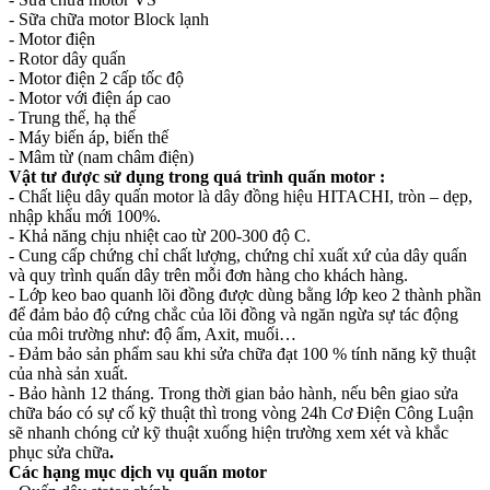
- Sữa chữa motor Block lạnh
- Motor điện
- Rotor dây quấn
- Motor điện 2 cấp tốc độ
- Motor với điện áp cao
- Trung thế, hạ thế
- Máy biến áp, biến thế
- Mâm từ (nam châm điện)
Vật tư được sử dụng trong quá trình quấn motor :
- Chất liệu dây quấn motor là dây đồng hiệu HITACHI, tròn – dẹp,
nhập khẩu mới 100%.
- Khả năng chịu nhiệt cao từ 200-300 độ C.
- Cung cấp chứng chỉ chất lượng, chứng chỉ xuất xứ của dây quấn
và quy trình quấn dây trên mỗi đơn hàng cho khách hàng.
- Lớp keo bao quanh lõi đồng được dùng bằng lớp keo 2 thành phần
để đảm bảo độ cứng chắc của lõi đồng và ngăn ngừa sự tác động
của môi trường như: độ ẩm, Axit, muối…
- Đảm bảo sản phẩm sau khi sửa chữa đạt 100 % tính năng kỹ thuật
của nhà sản xuất.
- Bảo hành 12 tháng. Trong thời gian bảo hành, nếu bên giao sửa
chữa báo có sự cố kỹ thuật thì trong vòng 24h Cơ Điện Công Luận
sẽ nhanh chóng cử kỹ thuật xuống hiện trường xem xét và khắc
phục sửa chữa
.
Các hạng mục dịch vụ quấn motor