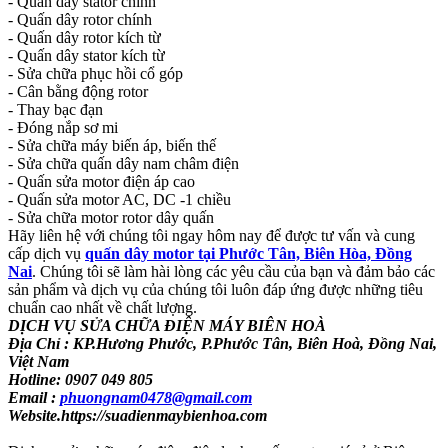
- Quấn dây stator chính
- Quấn dây rotor chính
- Quấn dây rotor kích từ
- Quấn dây stator kích từ
- Sửa chữa phục hồi cổ góp
- Cân bằng động rotor
- Thay bạc đạn
- Đóng nắp sơ mi
- Sửa chữa máy biến áp, biến thế
- Sửa chữa quấn dây nam châm điện
- Quấn sửa motor điện áp cao
- Quấn sửa motor AC, DC -1 chiều
- Sửa chữa motor rotor dây quấn
Hãy liên hệ với chúng tôi ngay hôm nay để được tư vấn và cung
cấp dịch vụ
quấn dây motor tại Phước Tân, Biên Hòa, Đồng
Nai
. Chúng tôi sẽ làm hài lòng các yêu cầu của bạn và đảm bảo các
sản phẩm và dịch vụ của chúng tôi luôn đáp ứng được những tiêu
chuẩn cao nhất về chất lượng.
DỊCH VỤ SỬA CHỮA ĐIỆN MÁY BIÊN HOÀ
Địa Chỉ : KP.Hương Phước, P.Phước Tân, Biên Hoà, Đồng Nai,
Việt Nam
Hotline: 0907 049 805
Email :
phuongnam0478@gmail.com
Website.https://suadienmaybienhoa.com