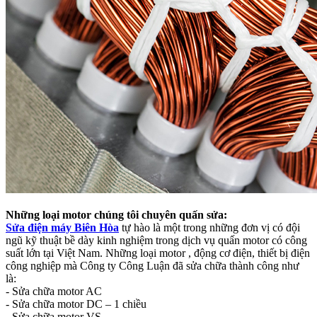
Những loại motor chúng tôi chuyên quấn sửa:
Sửa điện máy Biên Hòa
tự hào là một trong những đơn vị có đội
ngũ kỹ thuật bề dày kinh nghiệm trong dịch vụ quấn motor có công
suất lớn tại Việt Nam. Những loại motor , động cơ điện, thiết bị điện
công nghiệp mà Công ty Công Luận đã sửa chữa thành công như
là:
- Sửa chữa motor AC
- Sửa chữa motor DC – 1 chiều
- Sửa chữa motor VS