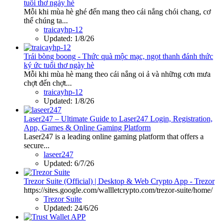
tuổi thơ ngày hè
Mỗi khi mùa hè ghé đến mang theo cái nắng chói chang, cơ
thể chúng ta...
traicayhp-12
Updated:
1/8/26
Trái bòng boong - Thức quà mộc mạc, ngọt thanh đánh thức
ký ức tuổi thơ ngày hè
Mỗi khi mùa hè mang theo cái nắng oi ả và những cơn mưa
chợt đến chợt...
traicayhp-12
Updated:
1/8/26
Laser247 – Ultimate Guide to Laser247 Login, Registration,
App, Games & Online Gaming Platform
Laser247 is a leading online gaming platform that offers a
secure...
laseer247
Updated:
6/7/26
Trezor Suite (Official) | Desktop & Web Crypto App - Trezor
https://sites.google.com/wallletcrypto.com/trezor-suite/home/
Trezor Suite
Updated:
24/6/26