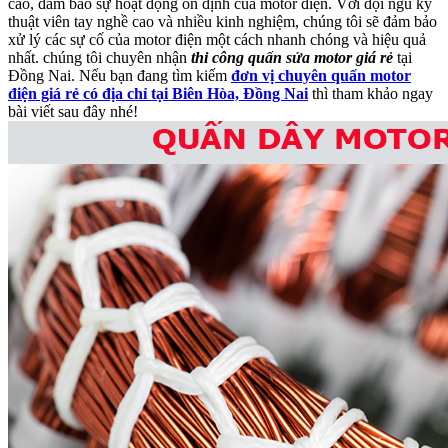
cao, đảm bảo sự hoạt động ổn định của motor điện. Với đội ngũ kỹ
thuật viên tay nghề cao và nhiều kinh nghiệm, chúng tôi sẽ đảm bảo
xử lý các sự cố của motor điện một cách nhanh chóng và hiệu quả
nhất. chúng tôi chuyên nhận
thi công quấn sửa motor giá rẻ
tại
Đồng Nai. Nếu bạn đang tìm kiếm
đơn vị chuyên quấn motor
điện giá rẻ có địa chỉ tại Biên Hòa, Đồng Nai
thì tham khảo ngay
bài viết sau đây nhé!