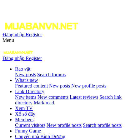
Đăng nhập
Register
Menu
Đăng nhập
Register
Rao vặt
New posts
Search forums
What's new
Featured content
New posts
New profile posts
Link Directory
New items
New comments
Latest reviews
Search link
directory
Mark read
Xem TV
Xổ số đây
Members
Current visitors
New profile posts
Search profile posts
Funny Game
Chuyển nhà Bình Dương