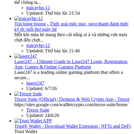
thể chúng ta...
traicayhp-12
Updated:
Thứ bảy lúc 21:54
Trái bòng boong - Thức quà mộc mạc, ngọt thanh đánh thức
ký ức tuổi thơ ngày hè
Mỗi khi mùa hè mang theo cái nắng oi ả và những cơn mưa
chợt đến chợt...
traicayhp-12
Updated:
Thứ bảy lúc 21:46
Laser247 – Ultimate Guide to Laser247 Login, Registration,
App, Games & Online Gaming Platform
Laser247 is a leading online gaming platform that offers a
secure...
laseer247
Updated:
6/7/26
Trezor Suite (Official) | Desktop & Web Crypto App - Trezor
https://sites.google.com/wallletcrypto.com/trezor-suite/home/
Trezor Suite
Updated:
24/6/26
Trust® Wallet - Download Wallet Extension | NFTs and DeFi
Trust Wallet