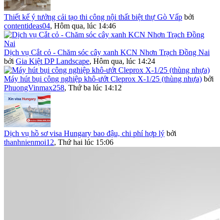
Thiết kế ý tưởng cải tạo thi công nội thất biệt thự Gò Vấp
bởi
contentideas04
,
Hôm qua, lúc 14:46
Dịch vụ Cắt cỏ - Chăm sóc cây xanh KCN Nhơn Trạch Đồng Nai
bởi
Gia Kiệt DP Landscape
,
Hôm qua, lúc 14:24
Máy hút bụi công nghiệp khô-ướt Cleprox X-1/25 (thùng nhựa)
bởi
PhuongVinmax258
,
Thứ ba lúc 14:12
Dịch vụ hồ sơ visa Hungary bao đậu, chi phí hợp lý
bởi
thanhnienmoi12
,
Thứ hai lúc 15:06