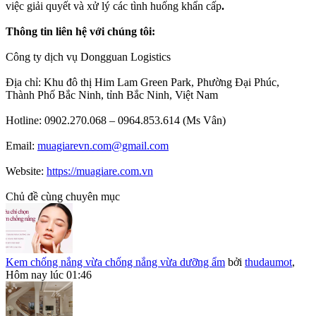
việc giải quyết và xử lý các tình huống khẩn cấp
.
Thông tin liên hệ với chúng tôi:
Công ty dịch vụ Dongguan Logistics
Địa chỉ: Khu đô thị Him Lam Green Park, Phường Đại Phúc,
Thành Phố Bắc Ninh, tỉnh Bắc Ninh, Việt Nam
Hotline: 0902.270.068 – 0964.853.614 (Ms Vân)
Email:
muagiarevn.com@gmail.com
Website:
https://muagiare.com.vn
Chủ đề cùng chuyên mục
Kem chống nắng vừa chống nắng vừa dưỡng ẩm
bởi
thudaumot
,
Hôm nay lúc 01:46