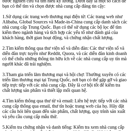
bước nghiên cứu và tìm hiểu kỹ lưỡng. Dưới đây là một số cách để
bạn có thể tìm và chọn được nhà cung cấp đáng tin cậy:
1.Sử dụng các trang web thương mại điện tử: Các trang web như
Alibaba, Global Sources và Made-in-China cung cấp danh sách các
nhà cung cấp Trung Quốc. Bạn có thể sử dụng các bộ lọc để tìm
kiếm theo ngành hàng và tích hợp các yếu tố như đánh giá của
khách hàng, thời gian hoạt động, và chứng nhận chất lượng.
2.Tìm kiếm thông qua thư viện số và diễn đàn: Các thư viện số và
diễn đàn trực tuyến như Reddit, Quora, và các diễn đàn kinh doanh
có thể chứa những thông tin hữu ích về các nhà cung cấp uy tín mà
người khác đã trải nghiệm.
3.Tham gia triển lãm thương mại và hội chợ: Thường xuyên có các
triển lãm thương mại tại Trung Quốc, nơi bạn có thể gặp gỡ và giao
tiếp trực tiếp với các nhà cung cấp. Đây là cơ hội tốt để kiểm tra
chất lượng sản phẩm và thiết lập mối quan hệ.
4.Tìm kiếm thông qua thư từ và email: Liên hệ trực tiếp với các nhà
cung cấp thông qua email, thư tín hoặc trang web của họ. Hãy đặt
các câu hỏi liên quan đến sản phẩm, chất lượng, quy trình sản xuất
và yêu cầu cung cấp mẫu thử.
5.Kiểm tra chứng nhận và danh tiếng: Kiểm tra xem nhà cung cấp