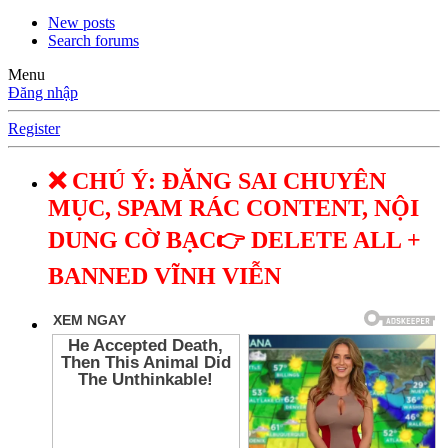
New posts
Search forums
Menu
Đăng nhập
Register
❌ CHÚ Ý: ĐĂNG SAI CHUYÊN
MỤC, SPAM RÁC CONTENT, NỘI
DUNG CỜ BẠC👉 DELETE ALL +
BANNED VĨNH VIỄN