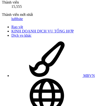
Thành viên
15,555
Thành viên mới nhất
lu88site
Rao vặt
KINH DOANH DỊCH VỤ TỔNG HỢP
Dịch vụ khác
MBVN