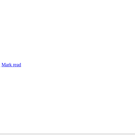
y
Mark read