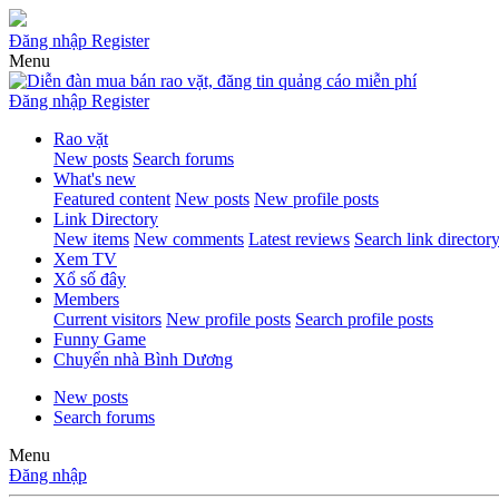
Đăng nhập
Register
Menu
Đăng nhập
Register
Rao vặt
New posts
Search forums
What's new
Featured content
New posts
New profile posts
Link Directory
New items
New comments
Latest reviews
Search link director
Xem TV
Xổ số đây
Members
Current visitors
New profile posts
Search profile posts
Funny Game
Chuyển nhà Bình Dương
New posts
Search forums
Menu
Đăng nhập