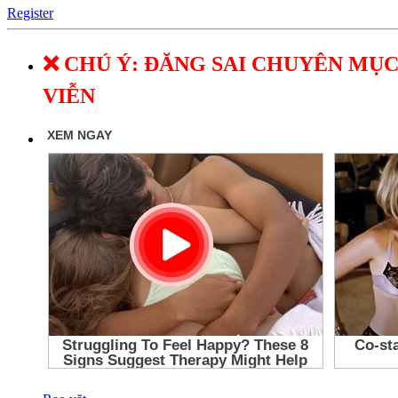
Register
❌ CHÚ Ý: ĐĂNG SAI CHUYÊN MỤC
VIỄN