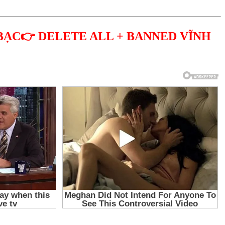
BẠC👉 DELETE ALL + BANNED VĨNH