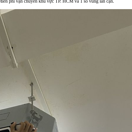
Miễn phí vận chuyển khu vực TP. HCM và 1 số vùng lân cận.