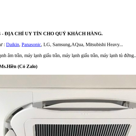
 - ĐỊA CHỈ UY TÍN CHO QUÝ KHÁCH HÀNG.
ư :
Daikin
,
Panasonic
, LG, Samsung,AQua, Mitsubishi Heavy...
nh âm trần, máy lạnh giấu trần, máy lạnh giấu trần, máy lạnh tủ đứng..
 Ms.Hiền (Có Zalo)