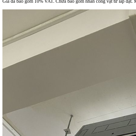
Giá đã bao gồm 10% VAT. Chưa bao gồm nhân công vật tư lắp đặt. 