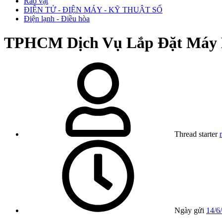
Rao vặt
ĐIỆN TỬ - ĐIỆN MÁY - KỸ THUẬT SỐ
Điện lạnh - Điều hòa
TPHCM
Dịch Vụ Lắp Đặt Máy
Thread starter
Ngày gửi
14/6