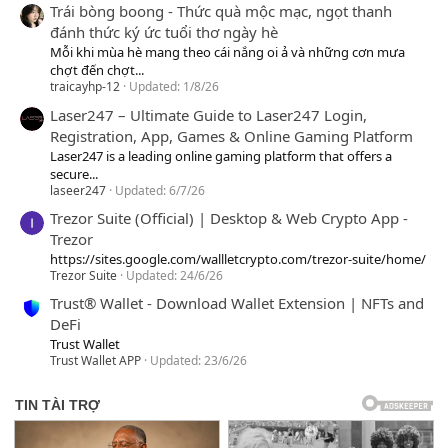
Trái bòng boong - Thức quà mộc mạc, ngọt thanh
đánh thức ký ức tuổi thơ ngày hè
Mỗi khi mùa hè mang theo cái nắng oi ả và những cơn mưa
chợt đến chợt...
traicayhp-12
Updated:
1/8/26
Laser247 – Ultimate Guide to Laser247 Login,
Registration, App, Games & Online Gaming Platform
Laser247 is a leading online gaming platform that offers a
secure...
laseer247
Updated:
6/7/26
Trezor Suite (Official) | Desktop & Web Crypto App -
Trezor
https://sites.google.com/wallletcrypto.com/trezor-suite/home/
Trezor Suite
Updated:
24/6/26
Trust® Wallet - Download Wallet Extension | NFTs and
DeFi
Trust Wallet
Trust Wallet APP
Updated:
23/6/26