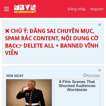
Đăng nhập
Register
❌ CHÚ Ý: ĐĂNG SAI CHUYÊN MỤC,
SPAM RÁC CONTENT, NỘI DUNG CỜ
BẠC👉 DELETE ALL + BANNED VĨNH
VIỄN