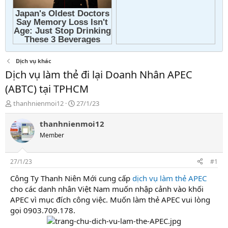
Dịch vụ khác
Dịch vụ làm thẻ đi lại Doanh Nhân APEC
(ABTC) tại TPHCM
T
N
thanhnienmoi12
27/1/23
h
g
r
à
thanhnienmoi12
e
y
Member
a
g
d
ử
s
i
27/1/23
#1
t
a
Công Ty Thanh Niên Mới cung cấp
dịch vụ làm thẻ APEC
r
cho các danh nhân Việt Nam muốn nhập cảnh vào khối
t
APEC vì mục đích công việc. Muốn làm thẻ APEC vui lòng
e
gọi 0903.709.178.
r