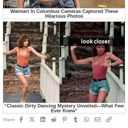
Facebook
X (Twitter)
LinkedIn
Reddit
Pinterest
Tumblr
WhatsApp
Email
Link
Share: