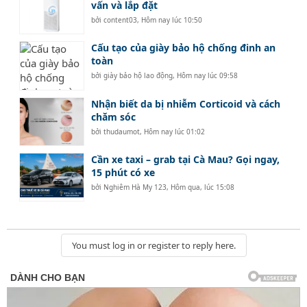
vấn và lắp đặt
bởi
content03
,
Hôm nay lúc 10:50
Cấu tạo của giày bảo hộ chống đinh an
toàn
bởi
giày bảo hộ lao động
,
Hôm nay lúc 09:58
Nhận biết da bị nhiễm Corticoid và cách
chăm sóc
bởi
thudaumot
,
Hôm nay lúc 01:02
Cần xe taxi – grab tại Cà Mau? Gọi ngay,
15 phút có xe
bởi
Nghiêm Hà My 123
,
Hôm qua, lúc 15:08
You must log in or register to reply here.