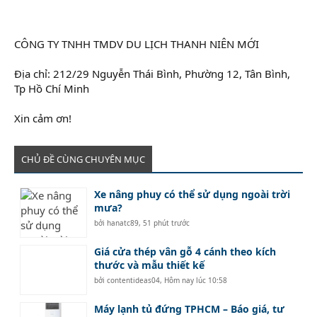
CÔNG TY TNHH TMDV DU LỊCH THANH NIÊN MỚI
Địa chỉ: 212/29 Nguyễn Thái Bình, Phường 12, Tân Bình,
Tp Hồ Chí Minh
Xin cảm ơn!
CHỦ ĐỀ CÙNG CHUYÊN MỤC
Xe nâng phuy có thể sử dụng ngoài trời
mưa?
bởi
hanatc89
,
51 phút trước
Giá cửa thép vân gỗ 4 cánh theo kích
thước và mẫu thiết kế
bởi
contentideas04
,
Hôm nay lúc 10:58
Máy lạnh tủ đứng TPHCM – Báo giá, tư