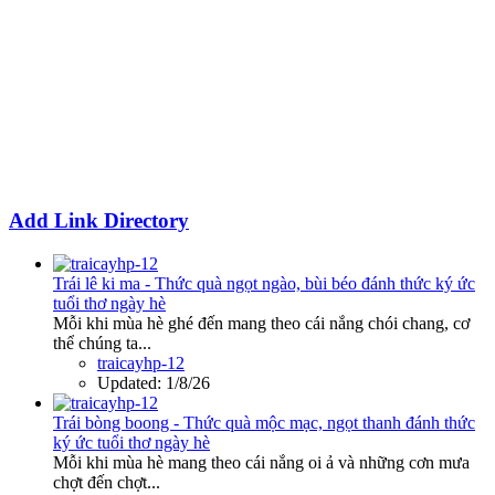
Add Link Directory
Trái lê ki ma - Thức quà ngọt ngào, bùi béo đánh thức ký ức
tuổi thơ ngày hè
Mỗi khi mùa hè ghé đến mang theo cái nắng chói chang, cơ
thể chúng ta...
traicayhp-12
Updated:
1/8/26
Trái bòng boong - Thức quà mộc mạc, ngọt thanh đánh thức
ký ức tuổi thơ ngày hè
Mỗi khi mùa hè mang theo cái nắng oi ả và những cơn mưa
chợt đến chợt...