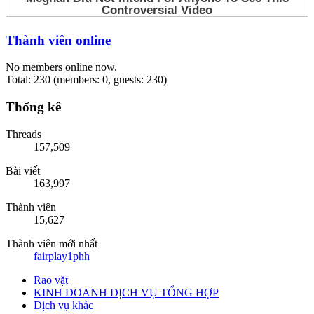
Thành viên online
No members online now.
Total: 230 (members: 0, guests: 230)
Thống kê
Threads
157,509
Bài viết
163,997
Thành viên
15,627
Thành viên mới nhất
fairplay1phh
Rao vặt
KINH DOANH DỊCH VỤ TỔNG HỢP
Dịch vụ khác