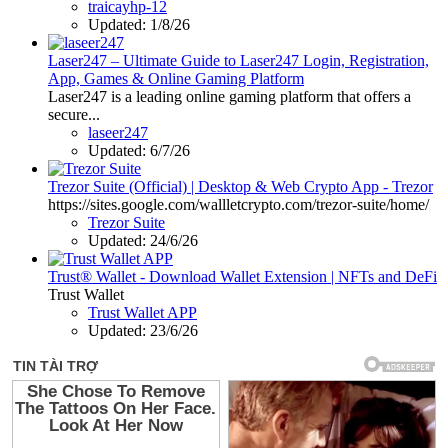
traicayhp-12
Updated:
1/8/26
Laser247 – Ultimate Guide to Laser247 Login, Registration,
App, Games & Online Gaming Platform
Laser247 is a leading online gaming platform that offers a
secure...
laseer247
Updated:
6/7/26
Trezor Suite (Official) | Desktop & Web Crypto App - Trezor
https://sites.google.com/wallletcrypto.com/trezor-suite/home/
Trezor Suite
Updated:
24/6/26
Trust® Wallet - Download Wallet Extension | NFTs and DeFi
Trust Wallet
Trust Wallet APP
Updated:
23/6/26