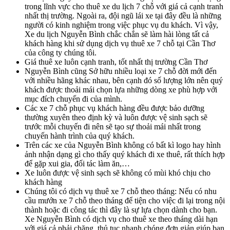
trong lĩnh vực cho thuê xe du lịch 7 chỗ với giá cả cạnh tranh
nhất thị trường. Ngoài ra, đội ngũ lái xe tại đây đều là những
người có kinh nghiệm trong việc phục vụ du khách. Vì vậy,
Xe du lịch Nguyễn Bình chắc chắn sẽ làm hài lòng tất cả
khách hàng khi sử dụng dịch vụ thuê xe 7 chỗ tại Cần Thơ
của công ty chúng tôi.
Giá thuê xe luôn cạnh tranh, tốt nhất thị trường Cần Thơ
Nguyễn Bình cũng Sở hữu nhiều loại xe 7 chỗ đời mới đến
với nhiều hãng khác nhau, bên cạnh đó số lượng lớn nên quý
khách được thoải mái chọn lựa những dòng xe phù hợp với
mục đích chuyến đi của mình.
Các xe 7 chỗ phục vụ khách hàng đều được bảo dưỡng
thường xuyên theo định kỳ và luôn được vệ sinh sạch sẽ
trước mỗi chuyến đi nên sẽ tạo sự thoải mái nhất trong
chuyến hành trình của quý khách.
Trên các xe của Nguyễn Bình không có bất kì logo hay hình
ảnh nhận dạng gì cho thấy quý khách đi xe thuê, rất thích hợp
để gặp xui gia, đối tác làm ăn,…
Xe luôn được vệ sinh sạch sẽ không có mùi khó chịu cho
khách hàng
Chúng tôi có dịch vụ thuê xe 7 chỗ theo tháng: Nếu có nhu
cầu mướn xe 7 chỗ theo tháng để tiện cho việc đi lại trong nội
thành hoặc đi công tác thì đây là sự lựa chọn dành cho bạn.
Xe Nguyễn Bình có dịch vụ cho thuê xe theo tháng dài hạn
với giá cả phải chăng, thủ tục nhanh chóng đơn giản giúp bạn