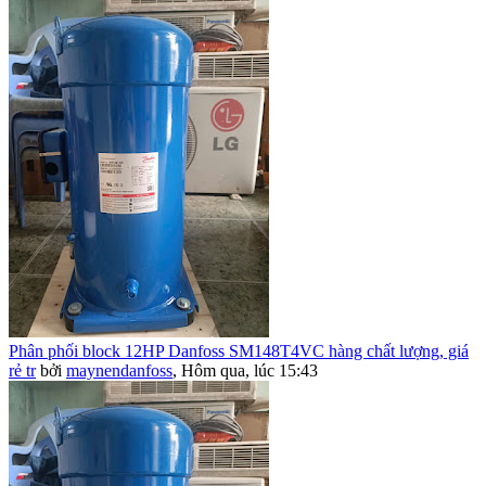
Phân phối block 12HP Danfoss SM148T4VC hàng chất lượng, giá
rẻ tr
bởi
maynendanfoss
,
Hôm qua, lúc 15:43