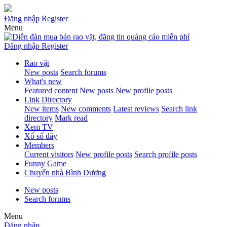
Đăng nhập
Register
Menu
Đăng nhập
Register
Rao vặt
New posts
Search forums
What's new
Featured content
New posts
New profile posts
Link Directory
New items
New comments
Latest reviews
Search link
directory
Mark read
Xem TV
Xổ số đây
Members
Current visitors
New profile posts
Search profile posts
Funny Game
Chuyển nhà Bình Dương
New posts
Search forums
Menu
Đăng nhập