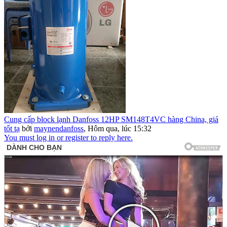
Cung cấp block lạnh Danfoss 12HP SM148T4VC hàng China, giá
tốt tạ
bởi
maynendanfoss
,
Hôm qua, lúc 15:32
You must log in or register to reply here.