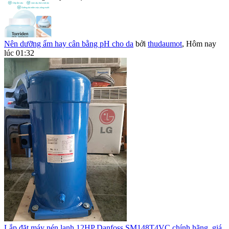
Nên dưỡng ẩm hay cân bằng pH cho da
bởi
thudaumot
,
Hôm nay
lúc 01:32
Lắp đặt máy nén lạnh 12HP Danfoss SM148T4VC chính hãng, giá