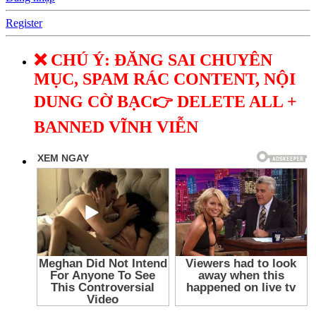
Register
❌ CHÚ Ý: ĐĂNG SAI CHUYÊN
MỤC, SPAM RÁC CONTENT, NỘI
DUNG CỜ BẠC👉 DELETE ALL +
BANNED VĨNH VIỄN