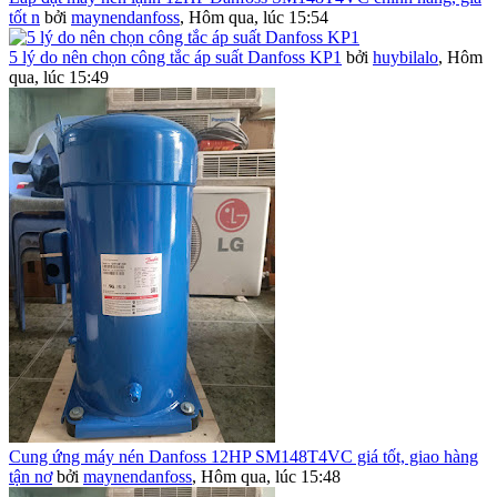
tốt n
bởi
maynendanfoss
,
Hôm qua, lúc 15:54
5 lý do nên chọn công tắc áp suất Danfoss KP1
bởi
huybilalo
,
Hôm
qua, lúc 15:49
Cung ứng máy nén Danfoss 12HP SM148T4VC giá tốt, giao hàng
tận nơ
bởi
maynendanfoss
,
Hôm qua, lúc 15:48