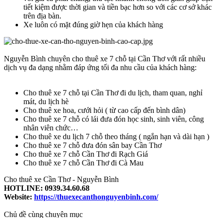
tiết kiệm được thời gian và tiền bạc hơn so với các cơ sở khác
trên địa bàn.
Xe luôn có mặt đúng giờ hẹn của khách hàng
Nguyễn Bình chuyên cho thuê xe 7 chỗ tại Cần Thơ với rất nhiều
dịch vụ đa dạng nhằm đáp ứng tối đa nhu cầu của khách hàng:
Cho thuê xe 7 chỗ tại Cần Thơ đi du lịch, tham quan, nghỉ
mát, du lịch hè
Cho thuê xe hoa, cưới hỏi ( từ cao cấp đến bình dân)
Cho thuê xe 7 chỗ có lái đưa đón học sinh, sinh viên, công
nhân viên chức…
Cho thuê xe du lịch 7 chỗ theo tháng ( ngắn hạn và dài hạn )
Cho thuê xe 7 chỗ đưa đón sân bay Cần Thơ
Cho thuê xe 7 chỗ Cần Thơ đi Rạch Giá
Cho thuê xe 7 chỗ Cần Thơ đi Cà Mau
Cho thuê xe Cần Thơ - Nguyễn Bình
HOTLINE: 0939.34.60.68
Website:
https://thuexecanthonguyenbinh.com/
Chủ đề cùng chuyên mục