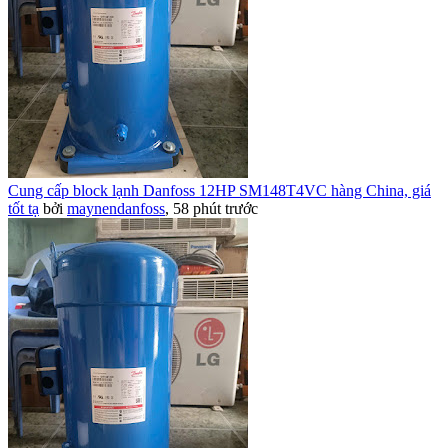
Cung cấp block lạnh Danfoss 12HP SM148T4VC hàng China, giá
tốt tạ
bởi
maynendanfoss
,
58 phút trước