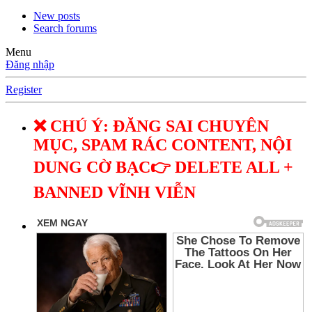
New posts
Search forums
Menu
Đăng nhập
Register
❌ CHÚ Ý: ĐĂNG SAI CHUYÊN
MỤC, SPAM RÁC CONTENT, NỘI
DUNG CỜ BẠC👉 DELETE ALL +
BANNED VĨNH VIỄN