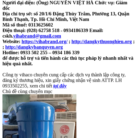
Người đại diện: (Ông) NGUYỄN VIỆT HÀ Chức vụ: Giám
đốc
Địa chỉ trụ sở: số 20/1/6 Đặng Thùy Trâm, Phường 13, Quận
Bình Thạnh, Tp. Hồ Chí Minh, Việt Nam
Mã số thuế: 0313625602
Điện thoại: (028) 62758 518 - 0934186339 Email:
cskh.
vihabrand@gmail.com
Website:
https://vihabrand.org/
;
http://dangkythuonghieu.org
;
;
http://dangkybanquyen.org
Hotline: 0933 502 255 – 0934 186 339
để được hỗ trợ và tiến hành các thủ tục pháp lý nhanh nhất và
hiệu quả nhất.
Công ty vihaco chuyên cung cấp các dịch vụ thành lập công ty,
đăng ký thương hiệu, xin giấy chứng nhận vệ sinh ATTP. LH
0933502255, xem chi tiết
tại đây
Chủ đề cùng chuyên mục