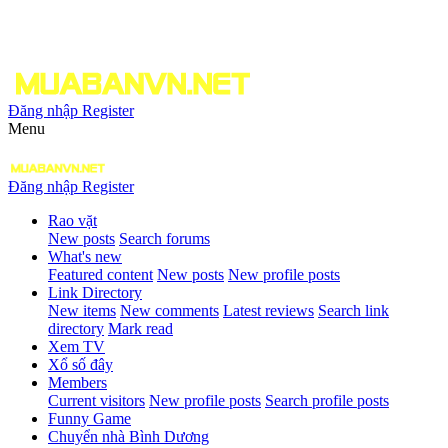
Đăng nhập
Register
Menu
Đăng nhập
Register
Rao vặt
New posts
Search forums
What's new
Featured content
New posts
New profile posts
Link Directory
New items
New comments
Latest reviews
Search link
directory
Mark read
Xem TV
Xổ số đây
Members
Current visitors
New profile posts
Search profile posts
Funny Game
Chuyển nhà Bình Dương