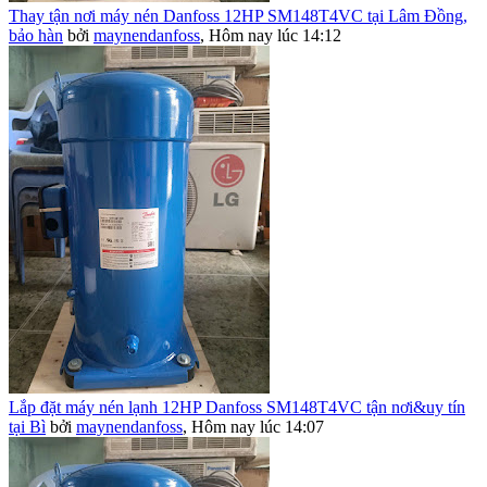
Thay tận nơi máy nén Danfoss 12HP SM148T4VC tại Lâm Đồng,
bảo hàn
bởi
maynendanfoss
,
Hôm nay lúc 14:12
Lắp đặt máy nén lạnh 12HP Danfoss SM148T4VC tận nơi&uy tín
tại Bì
bởi
maynendanfoss
,
Hôm nay lúc 14:07