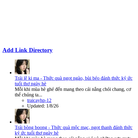
Add Link Directory
Trái lê ki ma - Thức quà ngọt ngào, bùi béo đánh thức ký ức
tuổi thơ ngày hè
Mỗi khi mùa hè ghé đến mang theo cái nắng chói chang, cơ
thể chúng ta...
traicayhp-12
Updated:
1/8/26
Trái bòng boong - Thức quà mộc mạc, ngọt thanh đánh thức
ký ức tuổi thơ ngày hè