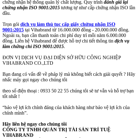
chứng nhận hệ thống quản lý chất lượng. Quy trình
đánh giá lại
chứng nhận ISO 9001:2015
tương tự như cấp chứng nhận ISO lần
đầu.
Trọn gói
dịch vụ làm thủ tục cấp giấy chứng nhận ISO
9001:2015
tại Vihabrand từ 16.000.000 đồng - 20.000.000 đồng.
Ngoài ra, bạn cần thanh toán chi phí duy trì mỗi năm 6.000.000
đồng. Liên hệ Vihabrand để được hỗ trợ chi tiết thông tin
dịch vụ
làm chứng chỉ ISO 9001:2015
.
ĐƠN VỊ DỊCH VỤ ĐẠI DIỆN SỞ HỮU CÔNG NGHIỆP
VIHABRAND CO.,LTD
Bạn đang có vấn đề về pháp lý mà không biết cách giải quyết ? Hãy
nhấc máy gọi ngay cho chúng tôi
theo số điện thoại : 0933 50 22 55 chúng tôi sẽ tư vẫn và hỗ trợ bạn
tốt nhất !
“bảo vệ lợi ích chính đáng của khách hàng như bảo vệ lợi ích của
chính mình”.
Hãy liên hệ ngay cho chúng tôi
CÔNG TY TNHH QUẢN TRỊ TÀI SẢN TRÍ TUỆ
VIHABRAND