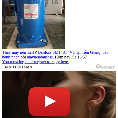
Thay máy nén 12HP Danfoss SM148T4VC tại Tiền Giang, bảo
hành nhan
bởi
maynendanfoss
,
Hôm nay lúc 13:57
You must log in or register to reply here.