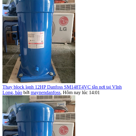
Thay block lạnh 12HP Danfoss SM148T4VC tận nơi tại Vĩnh
Long, bảo
bởi
maynendanfoss
,
Hôm nay lúc 14:01