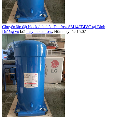
Chuyên lắp đặt block điều hòa Danfoss SM148T4VC tại Bình
Dương vớ
bởi
maynendanfoss
,
Hôm nay lúc 15:07