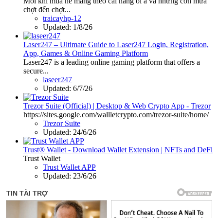
Mỗi khi mùa hè mang theo cái nắng oi ả và những cơn mưa
chợt đến chợt...
traicayhp-12
Updated:
1/8/26
Laser247 – Ultimate Guide to Laser247 Login, Registration,
App, Games & Online Gaming Platform
Laser247 is a leading online gaming platform that offers a
secure...
laseer247
Updated:
6/7/26
Trezor Suite (Official) | Desktop & Web Crypto App - Trezor
https://sites.google.com/wallletcrypto.com/trezor-suite/home/
Trezor Suite
Updated:
24/6/26
Trust® Wallet - Download Wallet Extension | NFTs and DeFi
Trust Wallet
Trust Wallet APP
Updated:
23/6/26