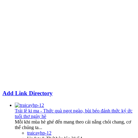
Add Link Directory
Trái lê ki ma - Thức quà ngọt ngào, bùi béo đánh thức ký ức
tuổi thơ ngày hè
Mỗi khi mùa hè ghé đến mang theo cái nắng chói chang, cơ
thể chúng ta...
traicayhp-12