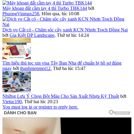
Máy khoan đất cầm tay 4 thì Turbo TBK144
bởi
PhuongVinmax258
,
Hôm qua, lúc 10:08
Dịch vụ Cắt cỏ - Chăm sóc cây xanh KCN Nhơn Trạch Đồng Nai
bởi
Gia Kiệt DP Landscape
,
Thứ tư lúc 14:24
Tìm hiểu thủ tục xin visa Tây Ban Nha để chuẩn bị hồ sơ đúng
ngay
bởi
thanhnienmoi12
,
Thứ ba lúc 15:47
Những Lưu Ý Chọn Bột Màu Cho Sản Xuất Nhựa Kỹ Thuật
bởi
Vietuc190
,
Thứ hai lúc 20:23
You must log in or register to reply here.