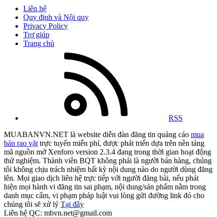
Liên hệ
Quy định và Nội quy
Privacy Policy
Trợ giúp
Trang chủ
RSS
MUABANVN.NET là website diễn đàn đăng tin quảng cáo
mua
bán rao vặt
trực tuyến miễn phí, được phát triển dựa trên nền tảng
mã nguồn mở Xenforo version 2.3.4 đang trong thời gian hoạt động
thử nghiệm. Thành viên BQT không phải là người bán hàng, chúng
tôi không chịu trách nhiệm bất kỳ nội dung nào do người dùng đăng
lên. Mọi giao dịch liên hệ trực tiếp với người đăng bài, nếu phát
hiện mọi hành vi đăng tin sai phạm, nội dung/sản phẩm nằm trong
danh mục cấm, vi phạm pháp luật vui lòng gửi đường link đó cho
chúng tôi sẽ xử lý
Tại đây
Liên hệ QC: mbvn.net@gmail.com