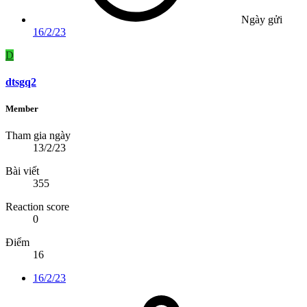
Ngày gửi
16/2/23
D
dtsgq2
Member
Tham gia ngày
13/2/23
Bài viết
355
Reaction score
0
Điểm
16
16/2/23