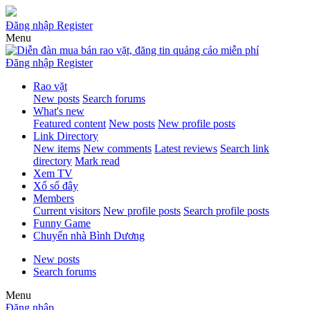
Đăng nhập
Register
Menu
Đăng nhập
Register
Rao vặt
New posts
Search forums
What's new
Featured content
New posts
New profile posts
Link Directory
New items
New comments
Latest reviews
Search link
directory
Mark read
Xem TV
Xổ số đây
Members
Current visitors
New profile posts
Search profile posts
Funny Game
Chuyển nhà Bình Dương
New posts
Search forums
Menu
Đăng nhập