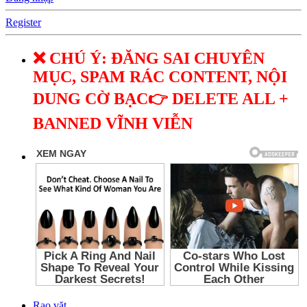
Register
❌ CHÚ Ý: ĐĂNG SAI CHUYÊN
MỤC, SPAM RÁC CONTENT, NỘI
DUNG CỜ BẠC👉 DELETE ALL +
BANNED VĨNH VIỄN
Rao vặt