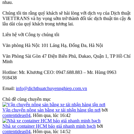
nhau.
Chúng tôi tin rằng quý khách sẽ hài lòng với dịch vụ của Dịch thuật
VIETTRANS và hy vọng sớm trở thành đối tác dịch thuật tin cậy &
lâu dài của quý khách trong tương lai.
Liên hệ với Công ty chúng tôi
Văn phòng Hà Nội: 101 Láng Hạ, Đống Đa, Hà Nội
Văn Phòng Sài Gòn 47 Điện Biên Phủ, Đakao, Quận 1, TP Hồ Chí
Minh
Hotline: Mr. Khương CEO: 0947.688.883 – Mr. Hùng 0963
918438
Email:
info@dichthuatchuyennghiep.com.vn
Chủ đề cùng chuyên mục
Vận chuyển nông sản bằng xe tải nhận hàng tận nơi
bởi
contentideas04
,
Hôm qua, lúc 16:42
Nhà xe container HCM báo giá nhanh minh bạch
bởi
contentideas04
,
Hôm qua, lúc 14:52