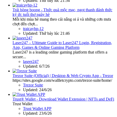
Updated:
Thứ bảy lúc 21:54
Trái bòng boong - Thức quà mộc mạc, ngọt thanh đánh thức
ký ức tuổi thơ ngày hè
Mỗi khi mùa hè mang theo cái nắng oi ả và những cơn mưa
chợt đến chợt...
traicayhp-12
Updated:
Thứ bảy lúc 21:46
Laser247 – Ultimate Guide to Laser247 Login, Registration,
App, Games & Online Gaming Platform
Laser247 is a leading online gaming platform that offers a
secure...
laseer247
Updated:
6/7/26
Trezor Suite (Official) | Desktop & Web Crypto App - Trezor
https://sites.google.com/wallletcrypto.com/trezor-suite/home/
Trezor Suite
Updated:
24/6/26
Trust® Wallet - Download Wallet Extension | NFTs and DeFi
Trust Wallet
Trust Wallet APP
Updated:
23/6/26