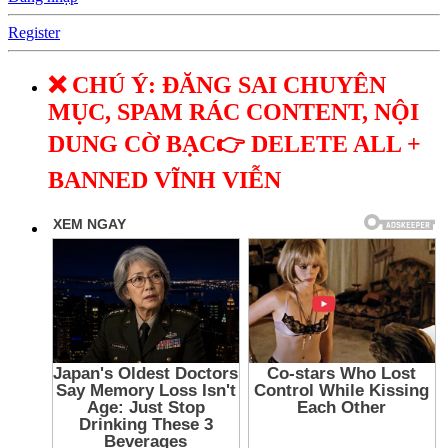
Register
❌ CHÚ Ý: ĐĂNG SAI CHUYÊN
MỤC, SPAM RÁC CONTENT, NỘI
DUNG CỜ BẠC👉 DELETE ALL +
BANNED VĨNH VIỄN