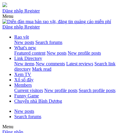
Đăng nhập
Register
Menu
Đăng nhập
Register
Rao vặt
New posts
Search forums
What's new
Featured content
New posts
New profile posts
Link Directory
New items
New comments
Latest reviews
Search link
directory
Mark read
Xem TV
Xổ số đây
Members
Current visitors
New profile posts
Search profile posts
Funny Game
Chuyển nhà Bình Dương
New posts
Search forums
Menu
Đăng nhập