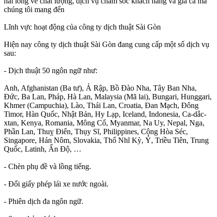
hài lòng về chất lượng, dịch vụ chăm sóc khách hàng và giá cả mà
chúng tôi mang đến
Lĩnh vực hoạt động của công ty dịch thuật Sài Gòn
Hiện nay công ty dịch thuật Sài Gòn đang cung cấp một số dịch vụ
sau:
- Dịch thuật 50 ngôn ngữ như:
Anh, Afghanistan (Ba tư), Ả Rập, Bồ Đào Nha, Tây Ban Nha,
Đức, Ba Lan, Pháp, Hà Lan, Malaysia (Mã lai), Bungari, Hunggari,
Khmer (Campuchia), Lào, Thái Lan, Croatia, Đan Mạch, Đông
Timor, Hàn Quốc, Nhật Bản, Hy Lạp, Iceland, Indonesia, Ca-dắc-
xtan, Kenya, Romania, Mông Cổ, Myanmar, Na Uy, Nepal, Nga,
Phần Lan, Thuỵ Điển, Thụy Sĩ, Philippines, Cộng Hòa Séc,
Singapore, Hán Nôm, Slovakia, Thổ Nhĩ Kỳ, Ý, Triều Tiên, Trung
Quốc, Latinh, Ấn Độ, …
- Chèn phụ đề và lồng tiếng.
- Đổi giấy phép lái xe nước ngoài.
- Phiên dịch đa ngôn ngữ.