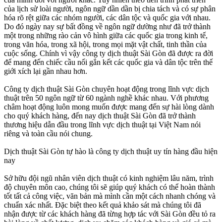
của lịch sử loài người, ngôn ngữ dần dần bị chia tách và có sự phân
hóa rõ rệt giữa các nhóm người, các dân tộc và quốc gia với nhau.
Do đó ngày nay sự bất đồng về ngôn ngữ dường như đã trở thành
một trong những rào cản vô hình giữa các quốc gia trong kinh tế,
trong văn hóa, trong xã hội, trong mọi mặt vật chất, tinh thần của
cuộc sống. Chính vì vậy công ty dịch thuật Sài Gòn đã được ra đời
để mang đến chiếc cầu nối gắn kết các quốc gia và dân tộc trên thế
giới xích lại gần nhau hơn.
Công ty dịch thuật Sài Gòn chuyên hoạt động trong lĩnh vực dịch
thuật trên 50 ngôn ngữ từ 60 ngành nghề khác nhau. Với phương
châm hoạt động luôn mong muốn được mang đến sự hài lòng dành
cho quý khách hàng, đến nay dịch thuật Sài Gòn đã trở thành
thương hiệu dẫn đầu trong lĩnh vực dịch thuật tại Việt Nam nói
riêng và toàn cầu nói chung.
Dịch thuật Sài Gòn tự hào là công ty dịch thuật uy tín hàng đầu hiện
nay
Sở hữu đội ngũ nhân viên dịch thuật có kinh nghiệm lâu năm, trình
độ chuyên môn cao, chúng tôi sẽ giúp quý khách có thể hoàn thành
tốt tất cả công việc, văn bản mà mình cần một cách nhanh chóng và
chuẩn xác nhất. Đặc biệt theo kết quả khảo sát mà chúng tôi đã
nhận được từ các khách hàng đã từng hợp tác với Sài Gòn đều tỏ ra