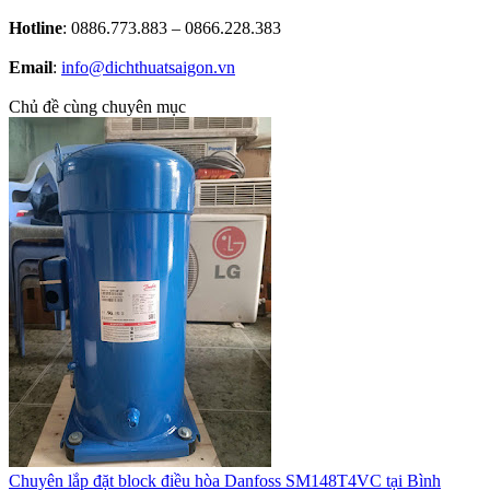
Hotline
: 0886.773.883 – 0866.228.383
Email
:
info@dichthuatsaigon.vn
Chủ đề cùng chuyên mục
Chuyên lắp đặt block điều hòa Danfoss SM148T4VC tại Bình