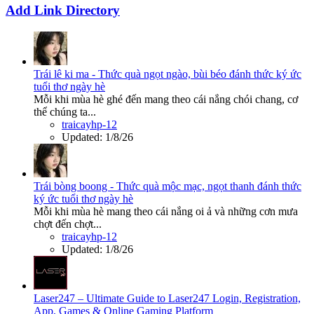
Add Link Directory
Trái lê ki ma - Thức quà ngọt ngào, bùi béo đánh thức ký ức
tuổi thơ ngày hè
Mỗi khi mùa hè ghé đến mang theo cái nắng chói chang, cơ
thể chúng ta...
traicayhp-12
Updated:
1/8/26
Trái bòng boong - Thức quà mộc mạc, ngọt thanh đánh thức
ký ức tuổi thơ ngày hè
Mỗi khi mùa hè mang theo cái nắng oi ả và những cơn mưa
chợt đến chợt...
traicayhp-12
Updated:
1/8/26
Laser247 – Ultimate Guide to Laser247 Login, Registration,
App, Games & Online Gaming Platform