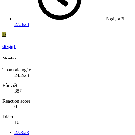
Ngày gửi
27/3/23
D
dtsgq1
Member
Tham gia ngày
24/2/23
Bài viết
387
Reaction score
0
Điểm
16
27/3/23