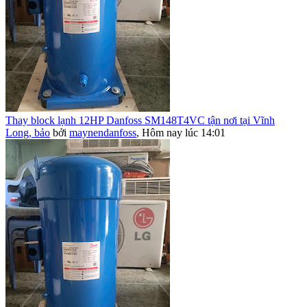
Thay block lạnh 12HP Danfoss SM148T4VC tận nơi tại Vĩnh
Long, bảo
bởi
maynendanfoss
,
Hôm nay lúc 14:01