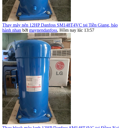
Thay máy nén 12HP Danfoss SM148T4VC tại Tiền Giang, bảo
hành nhan
bởi
maynendanfoss
,
Hôm nay lúc 13:57
Thay block máy lạnh 12HP Danfoss SM148T4VC tại Đồng Nai,