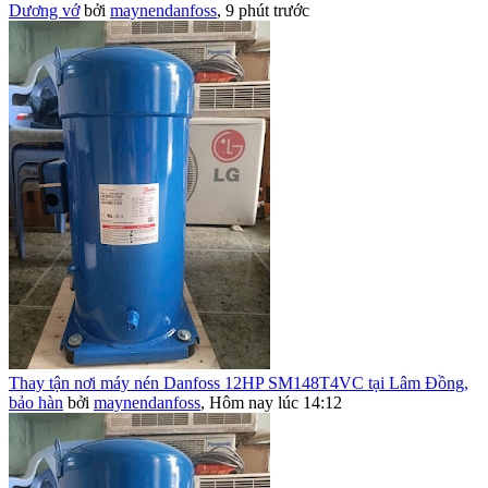
Dương vớ
bởi
maynendanfoss
,
9 phút trước
Thay tận nơi máy nén Danfoss 12HP SM148T4VC tại Lâm Đồng,
bảo hàn
bởi
maynendanfoss
,
Hôm nay lúc 14:12