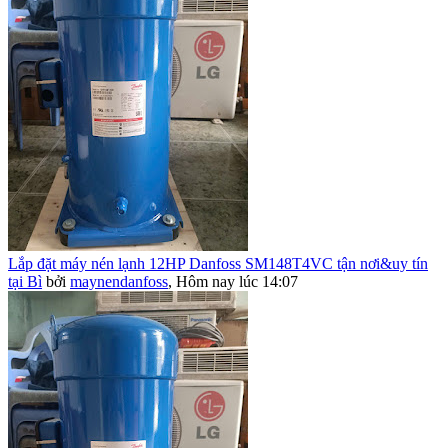
Lắp đặt máy nén lạnh 12HP Danfoss SM148T4VC tận nơi&uy tín
tại Bì
bởi
maynendanfoss
,
Hôm nay lúc 14:07