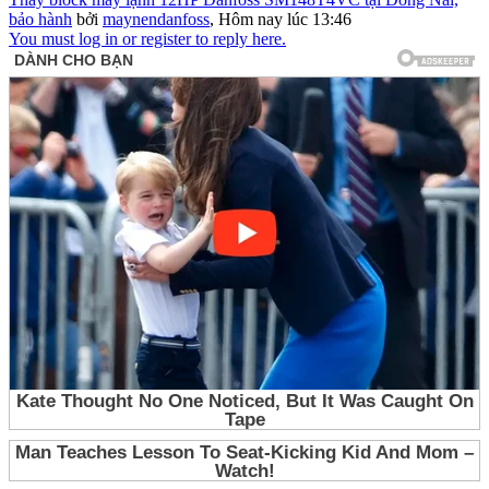
bảo hành
bởi
maynendanfoss
,
Hôm nay lúc 13:46
You must log in or register to reply here.