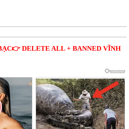
BẠC👉 DELETE ALL + BANNED VĨNH