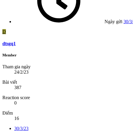
Ngày gửi
30/3
D
dtsgq1
Member
Tham gia ngày
24/2/23
Bài viết
387
Reaction score
0
Điểm
16
30/3/23