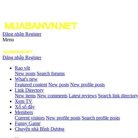
Đăng nhập
Register
Menu
Đăng nhập
Register
Rao vặt
New posts
Search forums
What's new
Featured content
New posts
New profile posts
Link Directory
New items
New comments
Latest reviews
Search link director
Xem TV
Xổ số đây
Members
Current visitors
New profile posts
Search profile posts
Funny Game
Chuyển nhà Bình Dương