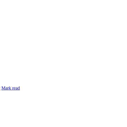
y
Mark read