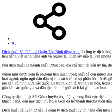
#1
Dịch thuật Sài Gòn tại Quận Tân Bình tiếng Anh
là công ty dịch thuậ
liệu tiếng việt sang tiếng anh và ngược lại, dịch lấy gấp tại văn phò
Nơi dịch thuật đa ngành chất lượng cao, địa chỉ dịch tài liệu uy tín, dị
Ngôn ngữ được xem là phương tiện quan trọng nhất để con người giao t
loài người, ngôn ngữ dần dần bị chia tách và có sự phân hóa rõ rệt
rào cản vô hình giữa các quốc gia trong kinh tế, trong văn hóa, trong
gắn kết các quốc gia và dân tộc trên thế giới xích lại gần nhau hơn.
Công ty dịch thuật Sài Gòn chuyên hoạt động trong lĩnh vực dịch 
khách hàng, đến nay dịch thuật Sài Gòn đã trở thành thương hiệu dẫn 
Dịch thuật Sài Gòn tự hào là công ty dịch thuật uy tín hàng đầu hiện 