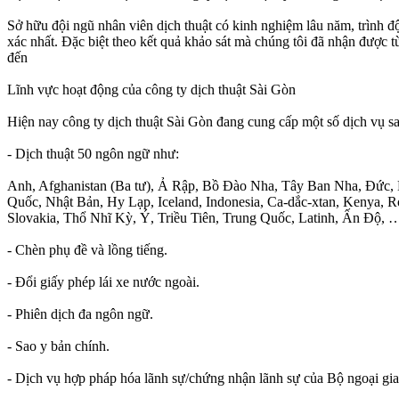
Sở hữu đội ngũ nhân viên dịch thuật có kinh nghiệm lâu năm, trình đ
xác nhất. Đặc biệt theo kết quả khảo sát mà chúng tôi đã nhận được 
đến
Lĩnh vực hoạt động của công ty dịch thuật Sài Gòn
Hiện nay công ty dịch thuật Sài Gòn đang cung cấp một số dịch vụ sa
- Dịch thuật 50 ngôn ngữ như:
Anh, Afghanistan (Ba tư), Ả Rập, Bồ Đào Nha, Tây Ban Nha, Đức, B
Quốc, Nhật Bản, Hy Lạp, Iceland, Indonesia, Ca-dắc-xtan, Kenya,
Slovakia, Thổ Nhĩ Kỳ, Ý, Triều Tiên, Trung Quốc, Latinh, Ấn Độ, 
- Chèn phụ đề và lồng tiếng.
- Đổi giấy phép lái xe nước ngoài.
- Phiên dịch đa ngôn ngữ.
- Sao y bản chính.
- Dịch vụ hợp pháp hóa lãnh sự/chứng nhận lãnh sự của Bộ ngoại gi