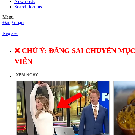
New posts
Search forums
Menu
Đăng nhập
Register
❌ CHÚ Ý: ĐĂNG SAI CHUYÊN MỤC
VIỄN