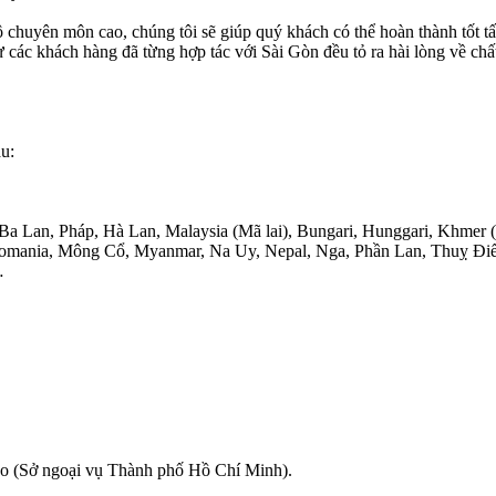
ộ chuyên môn cao, chúng tôi sẽ giúp quý khách có thể hoàn thành tốt 
từ các khách hàng đã từng hợp tác với Sài Gòn đều tỏ ra hài lòng về c
u:
a Lan, Pháp, Hà Lan, Malaysia (Mã lai), Bungari, Hunggari, Khmer 
 Romania, Mông Cổ, Myanmar, Na Uy, Nepal, Nga, Phần Lan, Thuỵ Điể
…
ao (Sở ngoại vụ Thành phố Hồ Chí Minh).