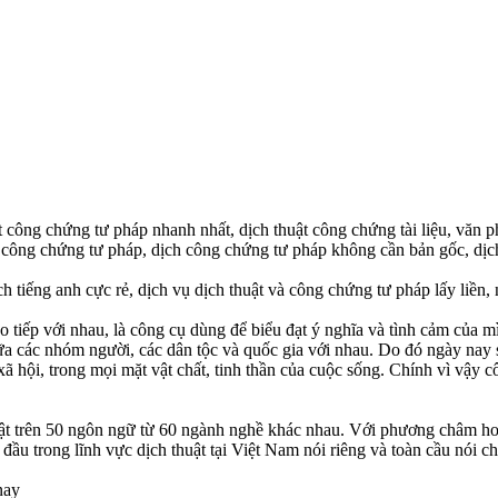
t công chứng tư pháp nhanh nhất, dịch thuật công chứng tài liệu, văn ph
ng công chứng tư pháp, dịch công chứng tư pháp không cần bản gốc, dịch 
ch tiếng anh cực rẻ, dịch vụ dịch thuật và công chứng tư pháp lấy liền, n
iếp với nhau, là công cụ dùng để biểu đạt ý nghĩa và tình cảm của mình
 giữa các nhóm người, các dân tộc và quốc gia với nhau. Do đó ngày na
 xã hội, trong mọi mặt vật chất, tinh thần của cuộc sống. Chính vì vậy 
thuật trên 50 ngôn ngữ từ 60 ngành nghề khác nhau. Với phương châm 
đầu trong lĩnh vực dịch thuật tại Việt Nam nói riêng và toàn cầu nói c
nay