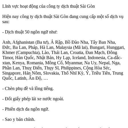
Lĩnh vực hoạt động của công ty dịch thuật Sài Gòn
Hiện nay công ty dịch thuật Sài Gòn đang cung cấp một số dịch vụ
sau:
- Dịch thuật 50 ngôn ngữ như:
Anh, Afghanistan (Ba tư), Ả Rập, Bồ Đào Nha, Tây Ban Nha,
Đức, Ba Lan, Pháp, Hà Lan, Malaysia (Mã lai), Bungari, Hunggari,
Khmer (Campuchia), Lào, Thái Lan, Croatia, Đan Mạch, Đông
Timor, Hàn Quốc, Nhật Bản, Hy Lạp, Iceland, Indonesia, Ca-dắc-
xtan, Kenya, Romania, Mông Cổ, Myanmar, Na Uy, Nepal, Nga,
Phần Lan, Thuỵ Điển, Thụy Sĩ, Philippines, Cộng Hòa Séc,
Singapore, Hán Nôm, Slovakia, Thổ Nhĩ Kỳ, Ý, Triều Tiên, Trung
Quốc, Latinh, Ấn Độ, …
- Chèn phụ đề và lồng tiếng.
- Đổi giấy phép lái xe nước ngoài.
- Phiên dịch đa ngôn ngữ.
- Sao y bản chính.