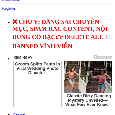
Register
❌ CHÚ Ý: ĐĂNG SAI CHUYÊN
MỤC, SPAM RÁC CONTENT, NỘI
DUNG CỜ BẠC👉 DELETE ALL +
BANNED VĨNH VIỄN
Rao vặt