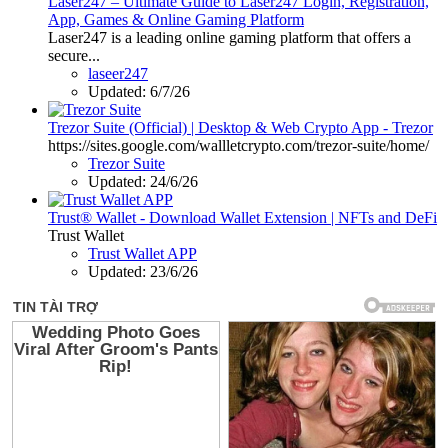
Laser247 – Ultimate Guide to Laser247 Login, Registration,
App, Games & Online Gaming Platform
Laser247 is a leading online gaming platform that offers a
secure...
laseer247
Updated:
6/7/26
Trezor Suite (Official) | Desktop & Web Crypto App - Trezor
https://sites.google.com/wallletcrypto.com/trezor-suite/home/
Trezor Suite
Updated:
24/6/26
Trust® Wallet - Download Wallet Extension | NFTs and DeFi
Trust Wallet
Trust Wallet APP
Updated:
23/6/26