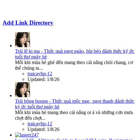
Add Link Directory
Trái lê ki ma - Thức quà ngọt ngào, bùi béo đánh thức ký ức
tuổi thơ ngày hè
Mỗi khi mùa hè ghé đến mang theo cái nắng chói chang, cơ
thể chúng ta...
traicayhp-12
Updated:
1/8/26
Trái bòng boong - Thức quà mộc mạc, ngọt thanh đánh thức
ký ức tuổi thơ ngày hè
Mỗi khi mùa hè mang theo cái nắng oi ả và những cơn mưa
chợt đến chợt...
traicayhp-12
Updated:
1/8/26