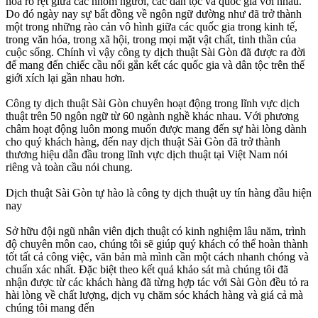
hóa rõ rệt giữa các nhóm người, các dân tộc và quốc gia với nhau.
Do đó ngày nay sự bất đồng về ngôn ngữ dường như đã trở thành
một trong những rào cản vô hình giữa các quốc gia trong kinh tế,
trong văn hóa, trong xã hội, trong mọi mặt vật chất, tinh thần của
cuộc sống. Chính vì vậy công ty dịch thuật Sài Gòn đã được ra đời
để mang đến chiếc cầu nối gắn kết các quốc gia và dân tộc trên thế
giới xích lại gần nhau hơn.
Công ty dịch thuật Sài Gòn chuyên hoạt động trong lĩnh vực dịch
thuật trên 50 ngôn ngữ từ 60 ngành nghề khác nhau. Với phương
châm hoạt động luôn mong muốn được mang đến sự hài lòng dành
cho quý khách hàng, đến nay dịch thuật Sài Gòn đã trở thành
thương hiệu dẫn đầu trong lĩnh vực dịch thuật tại Việt Nam nói
riêng và toàn cầu nói chung.
Dịch thuật Sài Gòn tự hào là công ty dịch thuật uy tín hàng đầu hiện
nay
Sở hữu đội ngũ nhân viên dịch thuật có kinh nghiệm lâu năm, trình
độ chuyên môn cao, chúng tôi sẽ giúp quý khách có thể hoàn thành
tốt tất cả công việc, văn bản mà mình cần một cách nhanh chóng và
chuẩn xác nhất. Đặc biệt theo kết quả khảo sát mà chúng tôi đã
nhận được từ các khách hàng đã từng hợp tác với Sài Gòn đều tỏ ra
hài lòng về chất lượng, dịch vụ chăm sóc khách hàng và giá cả mà
chúng tôi mang đến