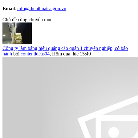
Email
:
info@dichthuatsaigon.vn
Chủ đề cùng chuyên mục
Công ty làm bảng hiệu quảng cáo quận 1 chuyên nghiệp, có bảo
hành
bởi
contentideas04
,
Hôm qua, lúc 15:49