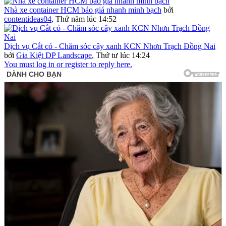
Nhà xe container HCM báo giá nhanh minh bạch
bởi
contentideas04
,
Thứ năm lúc 14:52
Dịch vụ Cắt cỏ - Chăm sóc cây xanh KCN Nhơn Trạch Đồng Nai
bởi
Gia Kiệt DP Landscape
,
Thứ tư lúc 14:24
You must log in or register to reply here.