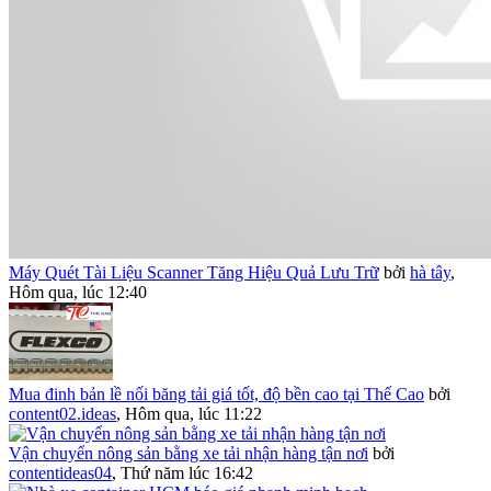
Máy Quét Tài Liệu Scanner Tăng Hiệu Quả Lưu Trữ
bởi
hà tây
,
Hôm qua, lúc 12:40
Mua đinh bản lề nối băng tải giá tốt, độ bền cao tại Thế Cao
bởi
content02.ideas
,
Hôm qua, lúc 11:22
Vận chuyển nông sản bằng xe tải nhận hàng tận nơi
bởi
contentideas04
,
Thứ năm lúc 16:42