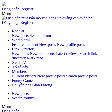
Đăng nhập
Register
Menu
Đăng nhập
Register
Rao vặt
New posts
Search forums
What's new
Featured content
New posts
New profile posts
Link Directory
New items
New comments
Latest reviews
Search link
directory
Mark read
Xem TV
Xổ số đây
Members
Current visitors
New profile posts
Search profile posts
Funny Game
Chuyển nhà Bình Dương
New posts
Search forums
Menu
Đăng nhập