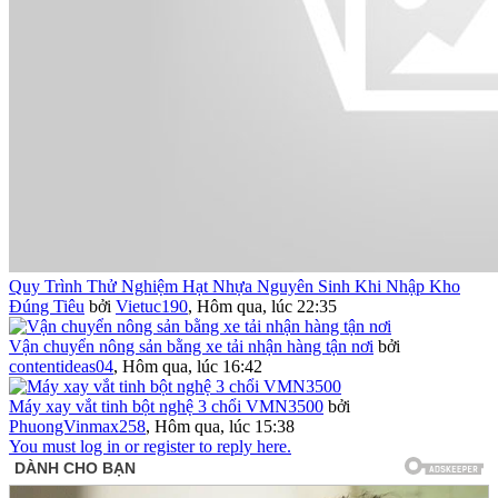
Quy Trình Thử Nghiệm Hạt Nhựa Nguyên Sinh Khi Nhập Kho
Đúng Tiêu
bởi
Vietuc190
,
Hôm qua, lúc 22:35
Vận chuyển nông sản bằng xe tải nhận hàng tận nơi
bởi
contentideas04
,
Hôm qua, lúc 16:42
Máy xay vắt tinh bột nghệ 3 chổi VMN3500
bởi
PhuongVinmax258
,
Hôm qua, lúc 15:38
You must log in or register to reply here.