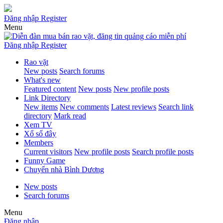
Đăng nhập
Register
Menu
Đăng nhập
Register
Rao vặt
New posts
Search forums
What's new
Featured content
New posts
New profile posts
Link Directory
New items
New comments
Latest reviews
Search link
directory
Mark read
Xem TV
Xổ số đây
Members
Current visitors
New profile posts
Search profile posts
Funny Game
Chuyển nhà Bình Dương
New posts
Search forums
Menu
Đăng nhập