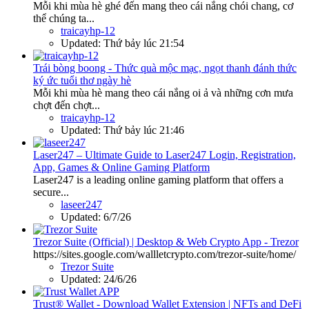
Mỗi khi mùa hè ghé đến mang theo cái nắng chói chang, cơ
thể chúng ta...
traicayhp-12
Updated:
Thứ bảy lúc 21:54
Trái bòng boong - Thức quà mộc mạc, ngọt thanh đánh thức
ký ức tuổi thơ ngày hè
Mỗi khi mùa hè mang theo cái nắng oi ả và những cơn mưa
chợt đến chợt...
traicayhp-12
Updated:
Thứ bảy lúc 21:46
Laser247 – Ultimate Guide to Laser247 Login, Registration,
App, Games & Online Gaming Platform
Laser247 is a leading online gaming platform that offers a
secure...
laseer247
Updated:
6/7/26
Trezor Suite (Official) | Desktop & Web Crypto App - Trezor
https://sites.google.com/wallletcrypto.com/trezor-suite/home/
Trezor Suite
Updated:
24/6/26
Trust® Wallet - Download Wallet Extension | NFTs and DeFi