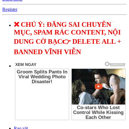
Register
❌ CHÚ Ý: ĐĂNG SAI CHUYÊN
MỤC, SPAM RÁC CONTENT, NỘI
DUNG CỜ BẠC👉 DELETE ALL +
BANNED VĨNH VIỄN
Rao vặt