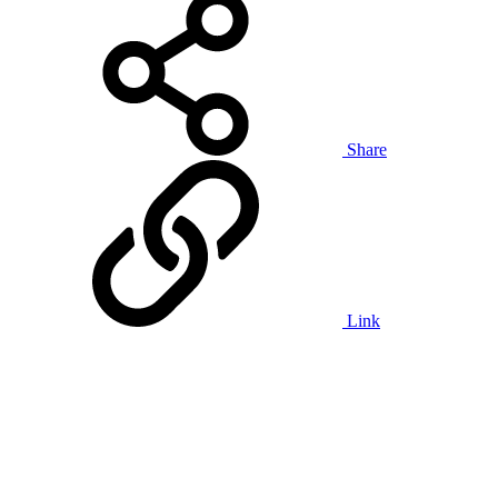
Share
Link