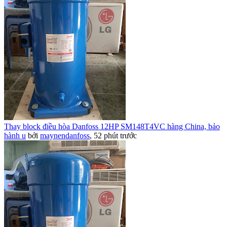
Thay block điều hòa Danfoss 12HP SM148T4VC hàng China, bảo
hành u
bởi
maynendanfoss
,
52 phút trước