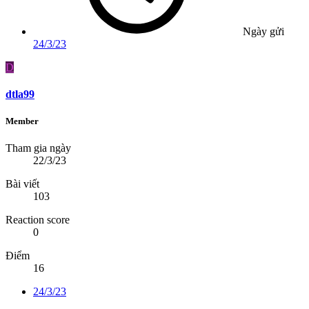
Ngày gửi
24/3/23
D
dtla99
Member
Tham gia ngày
22/3/23
Bài viết
103
Reaction score
0
Điểm
16
24/3/23