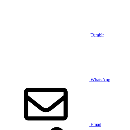
Tumblr
WhatsApp
Email