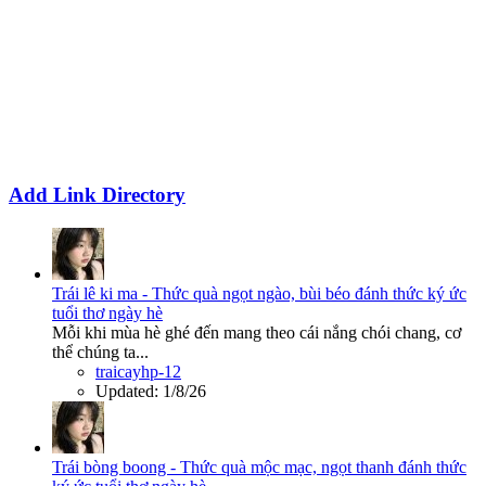
Add Link Directory
Trái lê ki ma - Thức quà ngọt ngào, bùi béo đánh thức ký ức
tuổi thơ ngày hè
Mỗi khi mùa hè ghé đến mang theo cái nắng chói chang, cơ
thể chúng ta...
traicayhp-12
Updated:
1/8/26
Trái bòng boong - Thức quà mộc mạc, ngọt thanh đánh thức