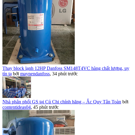
Thay block lạnh 12HP Danfoss SM148T4VC hàng chất lượng, uy
tín tạ
bởi
maynendanfoss
,
34 phút trước
Nhà phân phối GS tại Củ Chi chính hãng – Ắc Quy Tân Toàn
bởi
contentideas04
,
45 phút trước