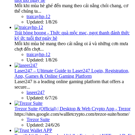
tuổi thơ ngày hè
Mỗi khi mùa hè ghé đến mang theo cái nắng chói chang, cơ
thể chúng ta...
traicayhp-12
Updated:
1/8/26
Trái bòng boong - Thức quà mộc mạc, ngọt thanh đánh thức
ký ức tuổi thơ ngày hè
Mỗi khi mùa hè mang theo cái nắng oi ả và những cơn mưa
chợt đến chợt...
traicayhp-12
Updated:
1/8/26
Laser247 – Ultimate Guide to Laser247 Login, Registration,
App, Games & Online Gaming Platform
Laser247 is a leading online gaming platform that offers a
secure...
laseer247
Updated:
6/7/26
Trezor Suite (Official) | Desktop & Web Crypto App - Trezor
https://sites.google.com/wallletcrypto.com/trezor-suite/home/
Trezor Suite
Updated:
24/6/26