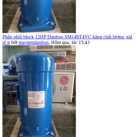
Phân phối block 12HP Danfoss SM148T4VC hàng chất lượng, giá
rẻ tr
bởi
maynendanfoss
,
Hôm qua, lúc 15:43