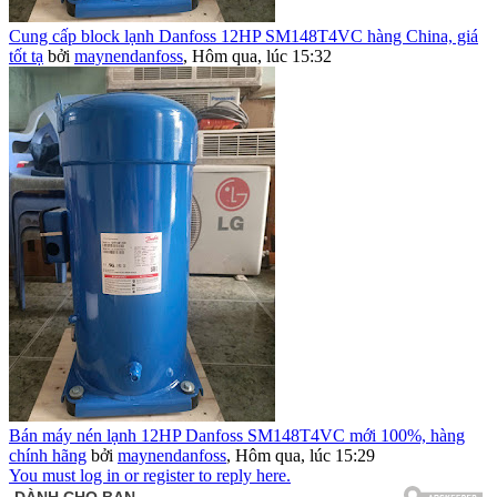
Cung cấp block lạnh Danfoss 12HP SM148T4VC hàng China, giá
tốt tạ
bởi
maynendanfoss
,
Hôm qua, lúc 15:32
Bán máy nén lạnh 12HP Danfoss SM148T4VC mới 100%, hàng
chính hãng
bởi
maynendanfoss
,
Hôm qua, lúc 15:29
You must log in or register to reply here.