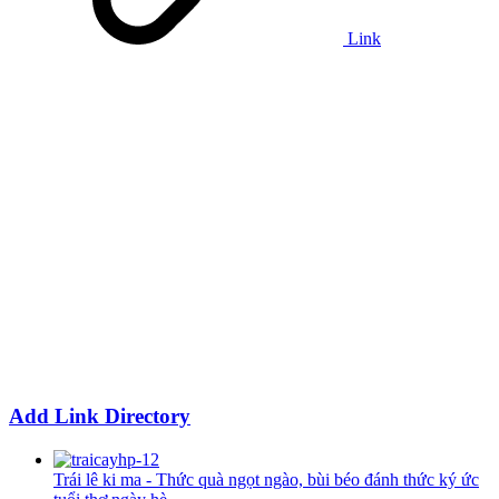
Link
Add Link Directory
Trái lê ki ma - Thức quà ngọt ngào, bùi béo đánh thức ký ức