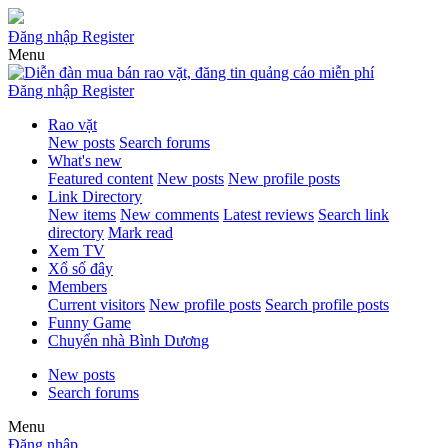
Đăng nhập
Register
Menu
Đăng nhập
Register
Rao vặt
New posts
Search forums
What's new
Featured content
New posts
New profile posts
Link Directory
New items
New comments
Latest reviews
Search link
directory
Mark read
Xem TV
Xổ số đây
Members
Current visitors
New profile posts
Search profile posts
Funny Game
Chuyển nhà Bình Dương
New posts
Search forums
Menu
Đăng nhập