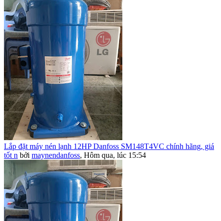
Lắp đặt máy nén lạnh 12HP Danfoss SM148T4VC chính hãng, giá
tốt n
bởi
maynendanfoss
,
Hôm qua, lúc 15:54