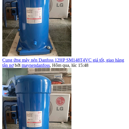
Cung ứng máy nén Danfoss 12HP SM148T4VC giá tốt, giao hàng
tận nơ
bởi
maynendanfoss
,
Hôm qua, lúc 15:48