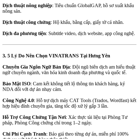
Dịch thuật nông nghiệp
: Tiêu chuẩn GlobalGAP, hồ sơ xuất khẩu
nông sản.
Dịch thuật công chứng
: Hộ khẩu, bằng cấp, giấy tờ cá nhân.
Dịch đa phương tiện
: Subtitle video, dịch website, app công nghệ.
3. 5 Lý Do Nên Chọn VINATRANS Tại Hưng Yên
Chuyên Gia Ngôn Ngữ Bản Địa
: Đội ngũ biên dịch am hiểu thuật
ngữ chuyên ngành, văn hóa kinh doanh địa phương và quốc tế.
Bảo Mật ISO
: Cam kết không tiết lộ thông tin khách hàng, ký
NDA đối với dự án nhạy cảm.
Công Nghệ 4.0
: Hỗ trợ dịch máy CAT Tools (Trados, Wordfast) kết
hợp hiệu đính chuyên gia, tăng tốc độ xử lý gấp 3 lần.
Hỗ Trợ Công Chứng Tận Nơi
: Xác thực tài liệu tại Phòng Tư
pháp, Phòng Công chứng chỉ trong 1–2 ngày.
Chi Phí Cạnh Tranh
: Báo giá theo từng dự án, miễn phí 100%