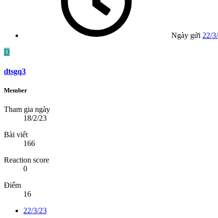
Ngày gửi
22/3
D
dtsgq3
Member
Tham gia ngày
18/2/23
Bài viết
166
Reaction score
0
Điểm
16
22/3/23