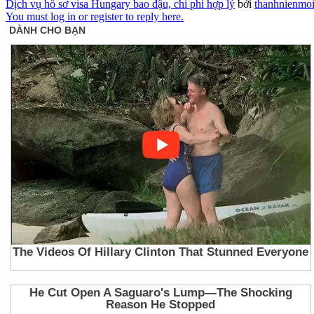
Dịch vụ hồ sơ visa Hungary bao đậu, chi phí hợp lý
bởi
thanhnienmo
You must log in or register to reply here.