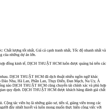
iệc: Chất lượng tốt nhất, Giá cả cạnh tranh nhất, Tốc độ nhanh nhất và
ng của những dự án lớn.
 các hợp đồng kinh tế, DỊCH THUẬT HCM luôn được quảng bá trên các
 khác nhau. DỊCH THUẬT HCM đã dịch thuật nhiều ngôn ngữ khác
Bồ Đào Nha, Hà Lan, Phần Lan, Thụy Điển, Đan Mạch, Na Uy, Ả
nh huống nào DỊCH THUẬT HCM cũng chuyển tải chính xác và phù hợp
thời gian quy định. DỊCH THUẬT HCM được khách hàng đánh giá chất
ộng tác viên họ là những giáo sư, tiến sĩ, giảng viên trong các
người đầy nhiệt huyết và luôn mong muốn thực hiện công việc với