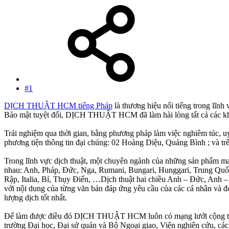
#1
DỊCH THUẬT HCM tiếng Pháp
là thương hiệu nổi tiếng trong lĩnh 
Bảo mật tuyệt đối, DỊCH THUẬT HCM đã làm hài lòng tất cả các khách
Trải nghiệm qua thời gian, bằng phương pháp làm việc nghiêm túc,
phương tiện thông tin đại chúng: 02 Hoàng Diệu, Quảng Bình ; và trên
Trong lĩnh vực dịch thuật, một chuyên ngành của những sản phẩm ma
nhau: Anh, Pháp, Đức, Nga, Rumani, Bungari, Hunggari, Trung Qu
Rập, Italia, Bỉ, Thụy Điển, …Dịch thuật hai chiều Anh – Đức, An
với nội dung của từng văn bản đáp ứng yêu cầu của các cá nhân và
lượng dịch tốt nhất.
Để làm được điều đó DỊCH THUẬT HCM luôn có mạng lưới cộng tác viê
trường Đại học, Đại sứ quán và Bộ Ngoại giao, Viện nghiên cứu, cá