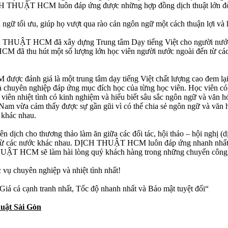
ỊCH THUẬT HCM luôn đáp ứng được những hợp đồng dịch thuật lớn đòi h
tối ưu, giúp họ vượt qua rào cản ngôn ngữ một cách thuận lợi và h
DỊCH THUẬT HCM đã xây dựng Trung tâm Dạy tiếng Việt cho người nước
 đã thu hút một số lượng lớn học viên người nước ngoài đến từ cá
 đánh giá là một trung tâm dạy tiếng Việt chất lượng cao đem lại ki
chuyên nghiệp đáp ứng mục đích học của từng học viên. Học viên có th
viên nhiệt tình có kinh nghiệm và hiểu biết sâu sắc ngôn ngữ và văn h
t Nam vừa cảm thấy được sự gần gũi vì có thể chia sẻ ngôn ngữ và văn
 khác nhau.
ch cho thương thảo làm ăn giữa các đối tác, hội thảo – hội nghị (dịc
ến từ các nước khác nhau. DỊCH THUẬT HCM luôn đáp ứng nhanh nhất v
HUẬT HCM sẽ làm hài lòng quý khách hàng trong những chuyến công t
 chuyên nghiệp và nhiệt tình nhất!
á cả cạnh tranh nhất, Tốc độ nhanh nhất và Bảo mật tuyệt đối“
uật Sài Gòn