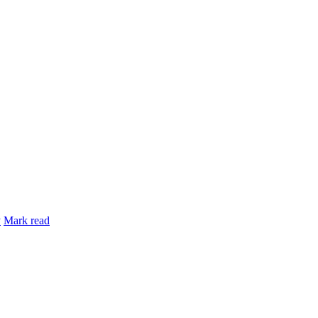
y
Mark read