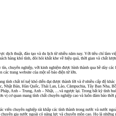
vực dịch thuật, đào tạo và du lịch từ nhiều năm nay. Với tiêu chí làm v
 hàng khó tính, đòi hỏi khắt khe về hiệu quả, thời gian và chất lượ
 uy tín, chuyên nghiệp, với kinh nghiệm được hình thành qua bề dày
 các trang website của một số báo điện tử lớn.
ng tính chất trí tuệ khó diễn đạt được thành lời và ở nhiều cấp độ
ốc, Nhật Bản, Hàn Quốc, Thái Lan, Lào, Cămpuchia, Tây Ban Nha, 
h – Pháp, Anh – Trung, Anh – Nhật, …và ngược lại. Trong bất kỳ tì
 đơn vị cơ quan mang tính chất chuyên nghiệp cao và luôn đảm bảo 
n chuyên nghiệp rải khắp các tỉnh thành trong nước và nước ngoài. C
c chuyên gia nước ngoài có năng lực và chuyên môn cao. Họ là những 