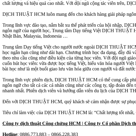
chất lượng và hiệu quả cao nhất. Với đội ngũ cộng tác viên trên, D
DỊCH THUẬT HCM luôn mang đến cho khách hàng giải pháp ngôn ngữ 
Trong lĩnh vực đào tạo, nắm bắt xu thế phát triển của hội nhập, 
ngôn ngữ của người học, Trung tâm Dạy tiếng Việt DỊCH THUẬT HCM
Nhật Bản, Malaysia, Indonesia …
Trung tâm Dạy tiếng Việt cho người nước ngoài DỊCH THUẬT HCM được
học ngắn hạn cũng như dài hạn. Chương trình học đa dạng, đầy đủ và 
theo nhu cầu cũng như điều kiện của từng học viên. Với đội ngũ giáo 
cuốn hút học viên: vừa được học tiếng Việt, hiểu văn hóa người Việ
bài học như là một buổi giao lưu văn hóa giữa con người và đất nước
Trong lĩnh vực phiên dịch, DỊCH THUẬT HCM có thể cung cấp phiên dị
ngôn ngữ cho tất cả các cá nhân cũng như các công ty, tập đoàn đ
nhanh nhất. Phiên dịch viên và hướng dẫn viên du lịch của DỊCH T
Đến với DỊCH THUẬT HCM, quý khách sẽ cảm nhận được sự phục vụ
Tiêu chí làm việc của DỊCH THUẬT HCM là: “Chất lượng tốt nhất, Gi
Công ty dịch thuật Công chứng HCM | Công ty Cổ phần Dịch th
Hotline
: 0886.773.883 – 0866.228.383