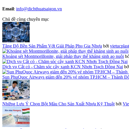
Email
:
info@dichthuatsaigon.vn
Chủ đề cùng chuyên mục
Tăng Độ Bền Sản Phẩm Với Giải Pháp Phụ Gia Nhựa
bởi
vietucplas
Khoáng sét Montmorillonite, giải pháp thay thế kháng sinh ao nuôi
b
Dịch vụ Cắt cỏ - Chăm sóc cây xanh KCN Nhơn Trạch Đồng Nai
bở
Sun PhuQuoc Airways giảm đến 20% vé nhóm TP.HCM – Thành Đ
Những Lưu Ý Chọn Bột Màu Cho Sản Xuất Nhựa Kỹ Thuật
bởi
Vie