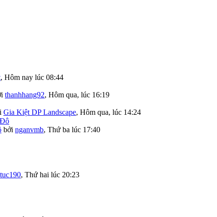
t
,
Hôm nay lúc 08:44
ởi
thanhhang92
,
Hôm qua, lúc 16:19
i
Gia Kiệt DP Landscape
,
Hôm qua, lúc 14:24
ô
bởi
nganvmb
,
Thứ ba lúc 17:40
tuc190
,
Thứ hai lúc 20:23