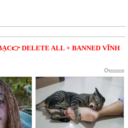
BẠC👉 DELETE ALL + BANNED VĨNH