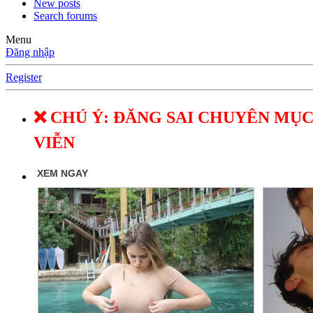
New posts
Search forums
Menu
Đăng nhập
Register
❌ CHÚ Ý: ĐĂNG SAI CHUYÊN MỤC
VIỄN