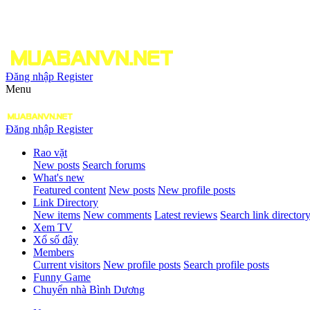
Đăng nhập
Register
Menu
Đăng nhập
Register
Rao vặt
New posts
Search forums
What's new
Featured content
New posts
New profile posts
Link Directory
New items
New comments
Latest reviews
Search link director
Xem TV
Xổ số đây
Members
Current visitors
New profile posts
Search profile posts
Funny Game
Chuyển nhà Bình Dương