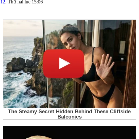
i12
,
Thứ hai lúc 15:06