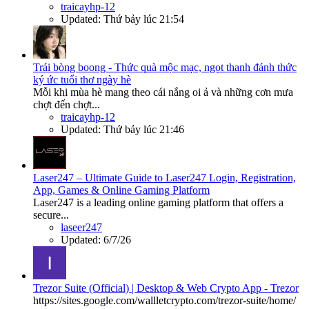
traicayhp-12
Updated:
Thứ bảy lúc 21:54
Trái bòng boong - Thức quà mộc mạc, ngọt thanh đánh thức
ký ức tuổi thơ ngày hè
Mỗi khi mùa hè mang theo cái nắng oi ả và những cơn mưa
chợt đến chợt...
traicayhp-12
Updated:
Thứ bảy lúc 21:46
Laser247 – Ultimate Guide to Laser247 Login, Registration,
App, Games & Online Gaming Platform
Laser247 is a leading online gaming platform that offers a
secure...
laseer247
Updated:
6/7/26
Trezor Suite (Official) | Desktop & Web Crypto App - Trezor
https://sites.google.com/wallletcrypto.com/trezor-suite/home/