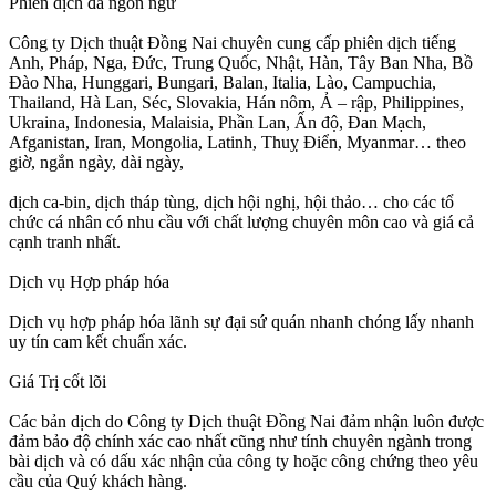
Phiên dịch đa ngôn ngữ
Công ty Dịch thuật Đồng Nai chuyên cung cấp phiên dịch tiếng
Anh, Pháp, Nga, Đức, Trung Quốc, Nhật, Hàn, Tây Ban Nha, Bồ
Đào Nha, Hunggari, Bungari, Balan, Italia, Lào, Campuchia,
Thailand, Hà Lan, Séc, Slovakia, Hán nôm, Ả – rập, Philippines,
Ukraina, Indonesia, Malaisia, Phần Lan, Ấn độ, Đan Mạch,
Afganistan, Iran, Mongolia, Latinh, Thuỵ Điển, Myanmar… theo
giờ, ngắn ngày, dài ngày,
dịch ca-bin, dịch tháp tùng, dịch hội nghị, hội thảo… cho các tổ
chức cá nhân có nhu cầu với chất lượng chuyên môn cao và giá cả
cạnh tranh nhất.
Dịch vụ Hợp pháp hóa
Dịch vụ hợp pháp hóa lãnh sự đại sứ quán nhanh chóng lấy nhanh
uy tín cam kết chuẩn xác.
Giá Trị cốt lõi
Các bản dịch do Công ty Dịch thuật Đồng Nai đảm nhận luôn được
đảm bảo độ chính xác cao nhất cũng như tính chuyên ngành trong
bài dịch và có dấu xác nhận của công ty hoặc công chứng theo yêu
cầu của Quý khách hàng.