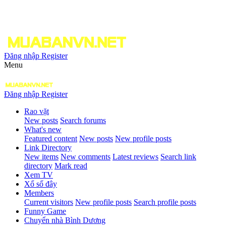
Đăng nhập
Register
Menu
Đăng nhập
Register
Rao vặt
New posts
Search forums
What's new
Featured content
New posts
New profile posts
Link Directory
New items
New comments
Latest reviews
Search link
directory
Mark read
Xem TV
Xổ số đây
Members
Current visitors
New profile posts
Search profile posts
Funny Game
Chuyển nhà Bình Dương