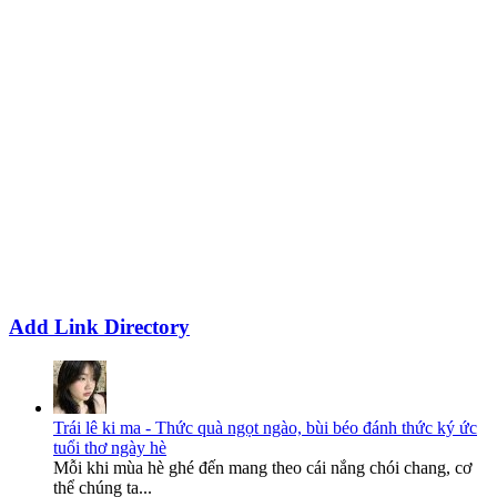
Add Link Directory
Trái lê ki ma - Thức quà ngọt ngào, bùi béo đánh thức ký ức
tuổi thơ ngày hè
Mỗi khi mùa hè ghé đến mang theo cái nắng chói chang, cơ
thể chúng ta...