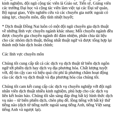
kinh nghiệm, đội ngũ cộng tác viên là Giáo sư, Tiến sỹ, Giảng viên
các trường Đại học và cộng tác viên làm việc tại các Đại sứ quán,
Bộ ngoại giao, Viện nghiên cứu và các chuyên gia nước ngoài có
năng lực, chuyên môn, đầy tính nhiệt huyết;
* Dịch thuật Đồng Nai luôn có một đội ngũ chuyên gia dịch thuật
về những lĩnh vực chuyên ngành khác nhau; Mỗi chuyên ngành đều
được chuyên gia chuyên ngành đó đảm nhiệm, phân chia tài liệu
cho các nhóm dịch thuật, thống nhất thuật ngữ và được tổng hợp lại
thành một bản dịch hoàn chỉnh;
Các lĩnh vực chuyên môn
Chúng tôi cung cấp tất cả các dịch vụ dịch thuật từ biên dịch ngôn
ngữ tới phiên dịch hay dịch vụ địa phương hóa. Chất lượng tuyệt
vời, độ tin cậy cao và hiệu quả chi phí là phương châm hoạt động
của các dịch vụ dịch thuật và địa phương hóa của chúng tôi.
Chúng tôi cam kết cung cấp các dịch vụ chuyên nghiệp với đội ngũ
nhân viên dịch thuật nhiều kinh nghiệm, phù hợp cho các dịch vụ
liên kết hoàn hảo. Chúng tôi sẵn sàng đáp ứng bất kỳ hình thức dịch
vụ nào – từ biên phiên dịch, chèn phụ đề, lồng tiếng với bất kỳ thứ
tiếng nào (dịch từ tiếng nước ngoài sang tiếng Anh, tiếng Việt sang
tiếng Anh và ngược lại).