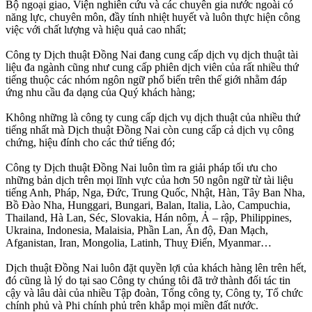
Bộ ngoại giao, Viện nghiên cứu và các chuyên gia nước ngoài có
năng lực, chuyên môn, đầy tính nhiệt huyết và luôn thực hiện công
việc với chất lượng và hiệu quả cao nhất;
Công ty Dịch thuật Đồng Nai đang cung cấp dịch vụ dịch thuật tài
liệu đa ngành cũng như cung cấp phiên dịch viên của rất nhiều thứ
tiếng thuộc các nhóm ngôn ngữ phổ biến trên thế giới nhằm đáp
ứng nhu cầu đa dạng của Quý khách hàng;
Không những là công ty cung cấp dịch vụ dịch thuật của nhiều thứ
tiếng nhất mà Dịch thuật Đồng Nai còn cung cấp cả dịch vụ công
chứng, hiệu đính cho các thứ tiếng đó;
Công ty Dịch thuật Đồng Nai luôn tìm ra giải pháp tối ưu cho
những bản dịch trên mọi lĩnh vực của hơn 50 ngôn ngữ từ tài liệu
tiếng Anh, Pháp, Nga, Đức, Trung Quốc, Nhật, Hàn, Tây Ban Nha,
Bồ Đào Nha, Hunggari, Bungari, Balan, Italia, Lào, Campuchia,
Thailand, Hà Lan, Séc, Slovakia, Hán nôm, Ả – rập, Philippines,
Ukraina, Indonesia, Malaisia, Phần Lan, Ấn độ, Đan Mạch,
Afganistan, Iran, Mongolia, Latinh, Thuỵ Điển, Myanmar…
Dịch thuật Đồng Nai luôn đặt quyền lợi của khách hàng lên trên hết,
đó cũng là lý do tại sao Công ty chúng tôi đã trở thành đối tác tin
cậy và lâu dài của nhiều Tập đoàn, Tổng công ty, Công ty, Tổ chức
chính phủ và Phi chính phủ trên khắp mọi miền đất nước.