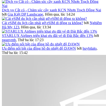
Dịch vụ Cắt cỏ - Chăm sóc cây xanh KCN Nhơn Trạch Đồng Nai
bởi
Gia Kiệt DP Landscape
,
Hôm qua, lúc 14:24
Cài eSIM du lịch cần phải gỡ eSIM di động ra không?
bởi
Nghiêm
Hà My 123
,
Hôm qua, lúc 13:34
STARLUX Airlines triển khai ưu đãi vé đi Đài Bắc đến 13%
bởi
nganvmb
,
Thứ ba lúc 17:23
Ưu điểm nổi bật của đồng hồ đo nhiệt độ DAWN
bởi
huybilalo
,
Thứ ba lúc 15:42