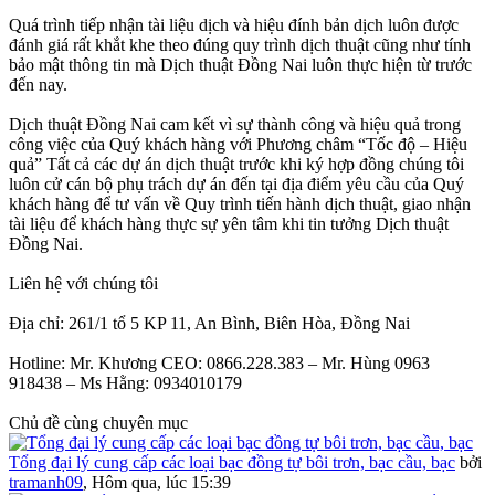
Quá trình tiếp nhận tài liệu dịch và hiệu đính bản dịch luôn được
đánh giá rất khắt khe theo đúng quy trình dịch thuật cũng như tính
bảo mật thông tin mà Dịch thuật Đồng Nai luôn thực hiện từ trước
đến nay.
Dịch thuật Đồng Nai cam kết vì sự thành công và hiệu quả trong
công việc của Quý khách hàng với Phương châm “Tốc độ – Hiệu
quả” Tất cả các dự án dịch thuật trước khi ký hợp đồng chúng tôi
luôn cử cán bộ phụ trách dự án đến tại địa điểm yêu cầu của Quý
khách hàng để tư vấn về Quy trình tiến hành dịch thuật, giao nhận
tài liệu để khách hàng thực sự yên tâm khi tin tưởng Dịch thuật
Đồng Nai.
Liên hệ với chúng tôi
Địa chỉ: 261/1 tổ 5 KP 11, An Bình, Biên Hòa, Đồng Nai
Hotline: Mr. Khương CEO: 0866.228.383 – Mr. Hùng 0963
918438 – Ms Hằng: 0934010179
Chủ đề cùng chuyên mục
Tổng đại lý cung cấp các loại bạc đồng tự bôi trơn, bạc cầu, bạc
bởi
tramanh09
,
Hôm qua, lúc 15:39