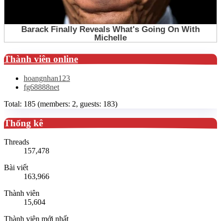
Thành viên online
hoangnhan123
fg68888net
Total: 185 (members: 2, guests: 183)
Thống kê
Threads
157,478
Bài viết
163,966
Thành viên
15,604
Thành viên mới nhất