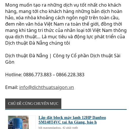
Mong muốn tạo ra những dịch vụ tốt nhất cho khách
hàng, mang tới cho khách hàng những bản dịch hoàn
hảo, xóa nhòa khoảng cách ngôn ngữ trên toàn cầu,
đem nền văn hóa Việt Nam ra toàn thế giới, đồng thời
mang khi tàng tri thức của nhân loại tới Việt Nam thông
qua dịch thuật… Là mục tiêu và động lực phát triển của
Dịch thuật Đà Nẵng chúng tôi
Dịch thuật Đà Nẵng | Công ty Cổ phần Dịch thuật Sài
Gòn
Hotline: 0886.773.883 – 0866.228.383
Email:
info@dichthuatsaigon.vn
CHỦ ĐỀ CÙNG CHUYÊN MỤC
Lắp đặt block máy lạnh 12HP Danfoss
SM148T4VC tại An Giang, bảo h
bởi
maynendanfoss
,
42 phút trước