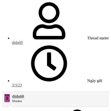
Thread starter
dtdn60
Ngày gửi
3/3/23
D
dtdn60
Member