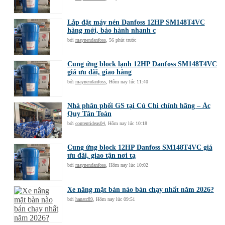
Lắp đặt máy nén Danfoss 12HP SM148T4VC
hàng mới, bảo hành nhanh c
bởi
maynendanfoss
,
56 phút trước
Cung ứng block lạnh 12HP Danfoss SM148T4VC
giá ưu đãi, giao hàng
bởi
maynendanfoss
,
Hôm nay lúc 11:40
Nhà phân phối GS tại Củ Chi chính hãng – Ắc
Quy Tân Toàn
bởi
contentideas04
,
Hôm nay lúc 10:18
Cung ứng block 12HP Danfoss SM148T4VC giá
ưu đãi, giao tận nơi tạ
bởi
maynendanfoss
,
Hôm nay lúc 10:02
Xe nâng mặt bàn nào bán chạy nhất năm 2026?
bởi
hanatc89
,
Hôm nay lúc 09:51