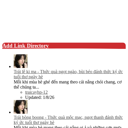
Add Link Directory
Trái lê ki ma - Thức quà ngọt ngào, bùi béo đánh thức ký ức
tuổi thơ ngày hè
Mỗi khi mùa hè ghé đến mang theo cái nắng chói chang, cơ
thể chúng ta...
traicayhp-12
Updated:
1/8/26
Trái bòng boong - Thức quà mộc mạc, ngọt thanh đánh thức
ký ức tuổi thơ ngày hè
Mỗi khi mùa hè mang theo cái nắng oi ả và những cơn mưa