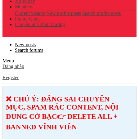
Xổ số đây
Members
Current visitors
New profile posts
Search profile posts
Funny Game
Chuyển nhà Bình Dương
New posts
Search forums
Menu
Đăng nhập
Register
❌ CHÚ Ý: ĐĂNG SAI CHUYÊN
MỤC, SPAM RÁC CONTENT, NỘI
DUNG CỜ BẠC👉 DELETE ALL +
BANNED VĨNH VIỄN