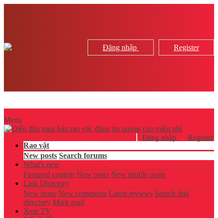
Đăng nhập
Register
Menu
Đăng nhập
Register
Rao vặt
New posts
Search forums
What's new
Featured content
New posts
New profile posts
Link Directory
New items
New comments
Latest reviews
Search link
directory
Mark read
Xem TV