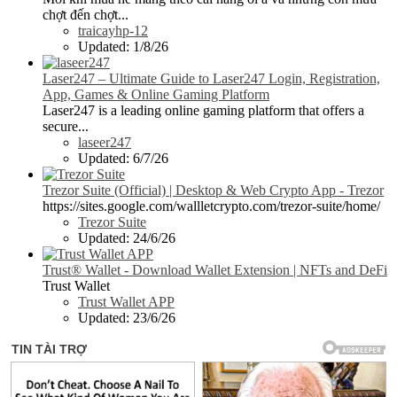
chợt đến chợt...
traicayhp-12
Updated:
1/8/26
Laser247 – Ultimate Guide to Laser247 Login, Registration,
App, Games & Online Gaming Platform
Laser247 is a leading online gaming platform that offers a
secure...
laseer247
Updated:
6/7/26
Trezor Suite (Official) | Desktop & Web Crypto App - Trezor
https://sites.google.com/wallletcrypto.com/trezor-suite/home/
Trezor Suite
Updated:
24/6/26
Trust® Wallet - Download Wallet Extension | NFTs and DeFi
Trust Wallet
Trust Wallet APP
Updated:
23/6/26