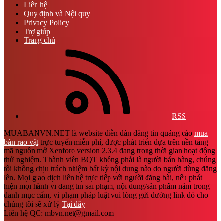
Liên hệ
Quy định và Nội quy
Privacy Policy
Trợ giúp
Trang chủ
RSS
MUABANVN.NET là website diễn đàn đăng tin quảng cáo
mua
bán rao vặt
trực tuyến miễn phí, được phát triển dựa trên nền tảng
mã nguồn mở Xenforo version 2.3.4 đang trong thời gian hoạt động
thử nghiệm. Thành viên BQT không phải là người bán hàng, chúng
tôi không chịu trách nhiệm bất kỳ nội dung nào do người dùng đăng
lên. Mọi giao dịch liên hệ trực tiếp với người đăng bài, nếu phát
hiện mọi hành vi đăng tin sai phạm, nội dung/sản phẩm nằm trong
danh mục cấm, vi phạm pháp luật vui lòng gửi đường link đó cho
chúng tôi sẽ xử lý
Tại đây
Liên hệ QC: mbvn.net@gmail.com