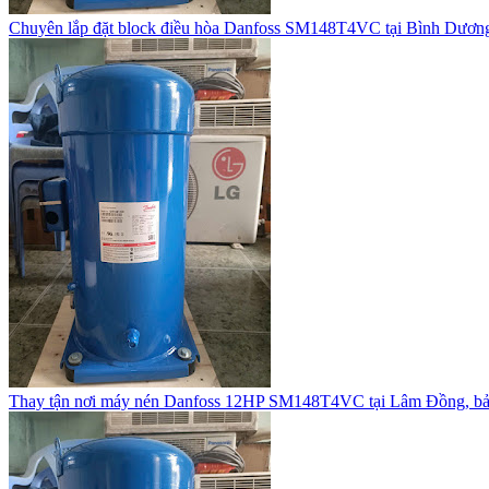
Chuyên lắp đặt block điều hòa Danfoss SM148T4VC tại Bình Dươn
Thay tận nơi máy nén Danfoss 12HP SM148T4VC tại Lâm Đồng, bả