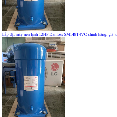
Lắp đặt máy nén lạnh 12HP Danfoss SM148T4VC chính hãng, giá tố