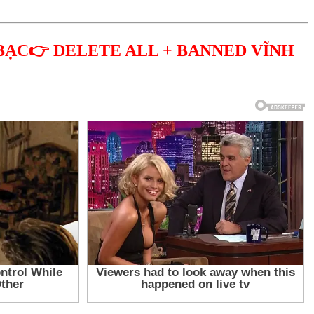
BẠC👉 DELETE ALL + BANNED VĨNH