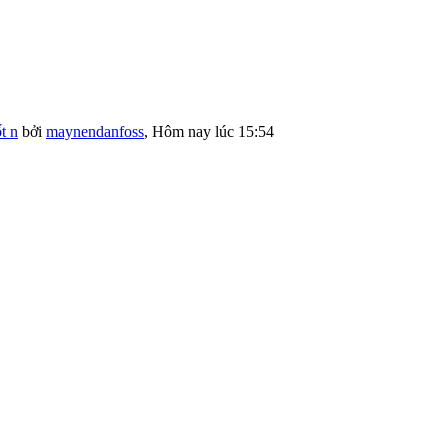
t n
bởi
maynendanfoss
,
Hôm nay lúc 15:54