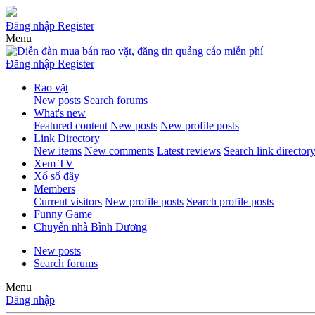
Đăng nhập
Register
Menu
Đăng nhập
Register
Rao vặt
New posts
Search forums
What's new
Featured content
New posts
New profile posts
Link Directory
New items
New comments
Latest reviews
Search link director
Xem TV
Xổ số đây
Members
Current visitors
New profile posts
Search profile posts
Funny Game
Chuyển nhà Bình Dương
New posts
Search forums
Menu
Đăng nhập