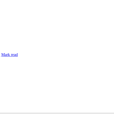
y
Mark read