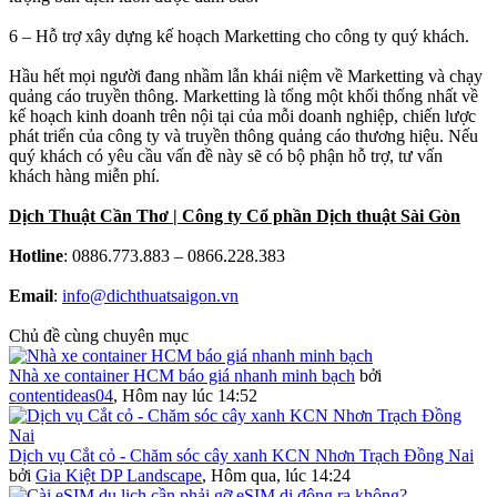
6 – Hỗ trợ xây dựng kế hoạch Marketting cho công ty quý khách.
Hầu hết mọi người đang nhầm lẫn khái niệm về Marketting và chạy
quảng cáo truyền thông. Marketting là tổng một khối thống nhất về
kế hoạch kinh doanh trên nội tại của mỗi doanh nghiệp, chiến lược
phát triển của công ty và truyền thông quảng cáo thương hiệu. Nếu
quý khách có yêu cầu vấn đề này sẽ có bộ phận hỗ trợ, tư vấn
khách hàng miễn phí.
Dịch Thuật Cần Thơ | Công ty Cổ phần Dịch thuật Sài Gòn
Hotline
: 0886.773.883 – 0866.228.383
Email
:
info@dichthuatsaigon.vn
Chủ đề cùng chuyên mục
Nhà xe container HCM báo giá nhanh minh bạch
bởi
contentideas04
,
Hôm nay lúc 14:52
Dịch vụ Cắt cỏ - Chăm sóc cây xanh KCN Nhơn Trạch Đồng Nai
bởi
Gia Kiệt DP Landscape
,
Hôm qua, lúc 14:24