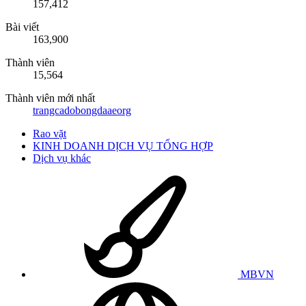
157,412
Bài viết
163,900
Thành viên
15,564
Thành viên mới nhất
trangcadobongdaaeorg
Rao vặt
KINH DOANH DỊCH VỤ TỔNG HỢP
Dịch vụ khác
MBVN