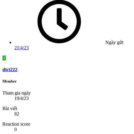
Ngày gửi
21/4/23
D
dtct222
Member
Tham gia ngày
19/4/23
Bài viết
82
Reaction score
0