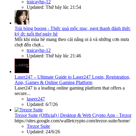
traicayhp-12
Updated:
Thứ bảy lúc 21:54
Trái bòng boong - Thức quà mộc mạc, ngọt thanh đánh thức
ký ức tuổi thơ ngày hè
Mỗi khi mùa hè mang theo cái nắng oi ả và những cơn mưa
chợt đến chợt...
traicayhp-12
Updated:
Thứ bảy lúc 21:46
Laser247 – Ultimate Guide to Laser247 Login, Registration,
App, Games & Online Gaming Platform
Laser247 is a leading online gaming platform that offers a
secure...
laseer247
Updated:
6/7/26
Trezor Suite (Official) | Desktop & Web Crypto App - Trezor
https://sites.google.com/wallletcrypto.com/trezor-suite/home/
Trezor Suite
Updated:
24/6/26