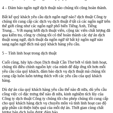
4 – Đảm bảo ngôn ngữ dịch thuật nào chúng tôi cũng hoàn thành.
Bất kể quý khách yêu cầu dịch ngôn ngữ nào? dịch thuật Công ty
chúng tôi cung cấp các dịch vụ dịch thuật ở tất cả các ngôn ngữ trên
thế giới cũng như các ngôn ngữ phổ biến Tiếng Anh, Tiếng
Trung… Với mạng lưới dịch thuật viên, cộng tác viên chất lượng đã
qua kiểm tra, công ty chúng tôi có thể hoàn thành các dự án dịch
thuật song ngữ, dịch thuật đa ngôn ngữ từ bất kỳ ngôn ngữ nào
sang ngôn ngữ đích mà quý khách hàng yêu cầu.
5 – Tính linh hoạt trong dịch thuật
Cuối cùng, hãy lựa chọn Dịch thuật Cần Thơ bởi vì tính linh hoạt,
chúng tôi điều chỉnh nguồn lực của mình để đáp ứng tốt hơn mỗi
yêu cầu của quý khách, đảm bảo dịch vụ dịch thuật mà chúng tôi
cung cấp luôn luôn tương thích với các yêu cầu của quý khách
hàng.
Dù dự án của quý khách hàng yêu cầu thế nào đi nữa, dù yêu cầu
công việc có đặc trưng thế nào đi nữa, kinh nghiệm tích lũy của
Công ty dịch thuật Công ty chúng tôi cho phép chúng tôi cung cấp
cho quý khách hàng dịch vụ chuyên môn và tính linh hoạt cao độ
góp phần cải thiện hiệu quả của mỗi dự án. Thời gian cùng chất
lượng bản dịch luôn được đảm bảo.