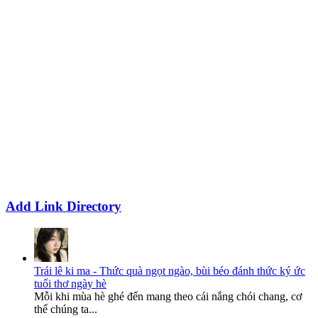
Add Link Directory
Trái lê ki ma - Thức quà ngọt ngào, bùi béo đánh thức ký ức
tuổi thơ ngày hè
Mỗi khi mùa hè ghé đến mang theo cái nắng chói chang, cơ
thể chúng ta...