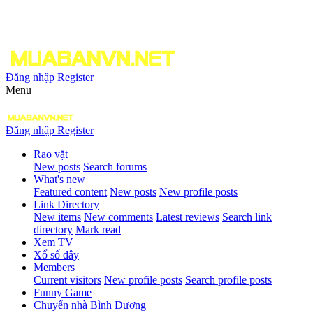
Đăng nhập
Register
Menu
Đăng nhập
Register
Rao vặt
New posts
Search forums
What's new
Featured content
New posts
New profile posts
Link Directory
New items
New comments
Latest reviews
Search link
directory
Mark read
Xem TV
Xổ số đây
Members
Current visitors
New profile posts
Search profile posts
Funny Game
Chuyển nhà Bình Dương