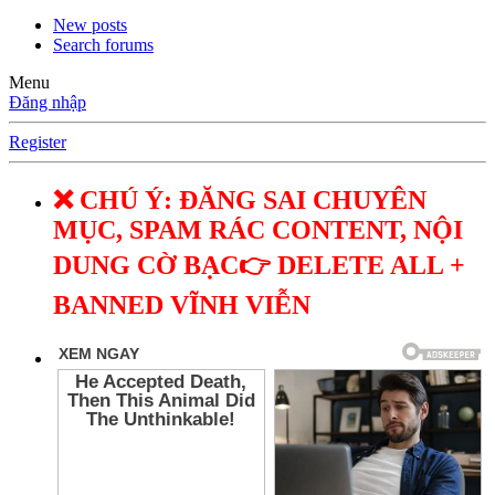
New posts
Search forums
Menu
Đăng nhập
Register
❌ CHÚ Ý: ĐĂNG SAI CHUYÊN
MỤC, SPAM RÁC CONTENT, NỘI
DUNG CỜ BẠC👉 DELETE ALL +
BANNED VĨNH VIỄN