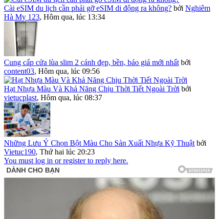
Cài eSIM du lịch cần phải gỡ eSIM di động ra không?
bởi
Nghiêm
Hà My 123
,
Hôm qua, lúc 13:34
Cung cấp cửa lùa slim 2 cánh đẹp, bền, báo giá mới nhất
bởi
content03
,
Hôm qua, lúc 09:56
Hạt Nhựa Màu Và Khả Năng Chịu Thời Tiết Ngoài Trời
bởi
vietucplast
,
Hôm qua, lúc 08:37
Những Lưu Ý Chọn Bột Màu Cho Sản Xuất Nhựa Kỹ Thuật
bởi
Vietuc190
,
Thứ hai lúc 20:23
You must log in or register to reply here.