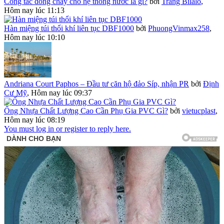
Công tắc dòng chảy cho hệ thống nước là gì?
bởi
Trang Bilalo
,
Hôm nay lúc 11:13
Hàn miệng túi thổi khí liên tục DBF1000
bởi
PhuongVinmax258
,
Hôm nay lúc 10:10
Andriana Court Paphos – Đầu tư căn hộ đảo Síp, nhận PR
bởi
Định
Cư Mỹ
,
Hôm nay lúc 09:37
Ống Nhựa Chất Lượng Cao Cần Phụ Gia PVC Gì?
bởi
vietucplast
,
Hôm nay lúc 08:19
You must log in or register to reply here.