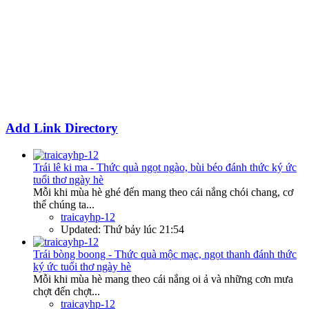
Add Link Directory
Trái lê ki ma - Thức quà ngọt ngào, bùi béo đánh thức ký ức
tuổi thơ ngày hè
Mỗi khi mùa hè ghé đến mang theo cái nắng chói chang, cơ
thể chúng ta...
traicayhp-12
Updated:
Thứ bảy lúc 21:54
Trái bòng boong - Thức quà mộc mạc, ngọt thanh đánh thức
ký ức tuổi thơ ngày hè
Mỗi khi mùa hè mang theo cái nắng oi ả và những cơn mưa
chợt đến chợt...
traicayhp-12