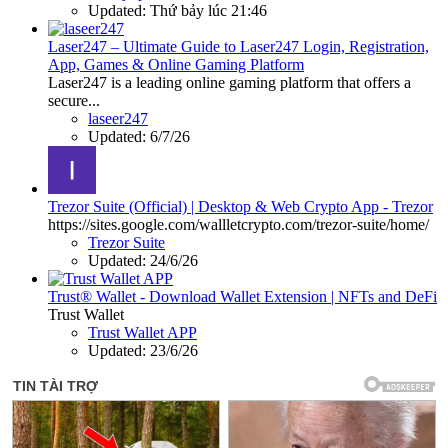
Updated:
Thứ bảy lúc 21:46
Laser247 – Ultimate Guide to Laser247 Login, Registration,
App, Games & Online Gaming Platform
Laser247 is a leading online gaming platform that offers a
secure...
laseer247
Updated:
6/7/26
Trezor Suite (Official) | Desktop & Web Crypto App - Trezor
https://sites.google.com/wallletcrypto.com/trezor-suite/home/
Trezor Suite
Updated:
24/6/26
Trust® Wallet - Download Wallet Extension | NFTs and DeFi
Trust Wallet
Trust Wallet APP
Updated:
23/6/26