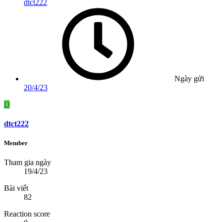
dtct222
Ngày gửi
20/4/23
D
dtct222
Member
Tham gia ngày
19/4/23
Bài viết
82
Reaction score