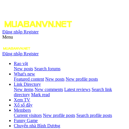
Đăng nhập
Register
Menu
Đăng nhập
Register
Rao vặt
New posts
Search forums
What's new
Featured content
New posts
New profile posts
Link Directory
New items
New comments
Latest reviews
Search link
directory
Mark read
Xem TV
Xổ số đây
Members
Current visitors
New profile posts
Search profile posts
Funny Game
Chuyển nhà Bình Dương