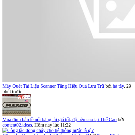
Máy Quét Tài Liệu Scanner Tăng Hiệu Quả Lưu Trữ
bởi
hà tây
,
29
phút trước
Mua đinh bản lề nối băng tải giá tốt, độ bền cao tại Thế Cao
bởi
content02.ideas
,
Hôm nay lúc 11:22