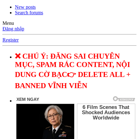
New posts
Search forums
Menu
Đăng nhập
Register
❌ CHÚ Ý: ĐĂNG SAI CHUYÊN
MỤC, SPAM RÁC CONTENT, NỘI
DUNG CỜ BẠC👉 DELETE ALL +
BANNED VĨNH VIỄN