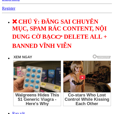
Register
❌ CHÚ Ý: ĐĂNG SAI CHUYÊN
MỤC, SPAM RÁC CONTENT, NỘI
DUNG CỜ BẠC👉 DELETE ALL +
BANNED VĨNH VIỄN
Rao vặt