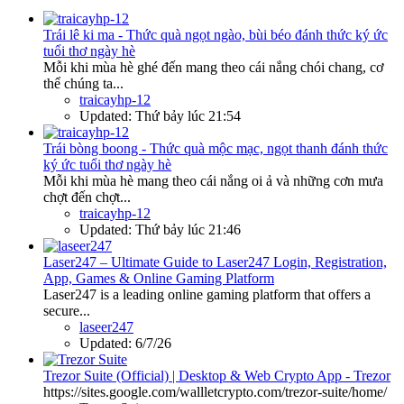
Trái lê ki ma - Thức quà ngọt ngào, bùi béo đánh thức ký ức
tuổi thơ ngày hè
Mỗi khi mùa hè ghé đến mang theo cái nắng chói chang, cơ
thể chúng ta...
traicayhp-12
Updated:
Thứ bảy lúc 21:54
Trái bòng boong - Thức quà mộc mạc, ngọt thanh đánh thức
ký ức tuổi thơ ngày hè
Mỗi khi mùa hè mang theo cái nắng oi ả và những cơn mưa
chợt đến chợt...
traicayhp-12
Updated:
Thứ bảy lúc 21:46
Laser247 – Ultimate Guide to Laser247 Login, Registration,
App, Games & Online Gaming Platform
Laser247 is a leading online gaming platform that offers a
secure...
laseer247
Updated:
6/7/26
Trezor Suite (Official) | Desktop & Web Crypto App - Trezor
https://sites.google.com/wallletcrypto.com/trezor-suite/home/