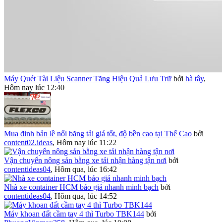
Máy Quét Tài Liệu Scanner Tăng Hiệu Quả Lưu Trữ
bởi
hà tây
,
Hôm nay lúc 12:40
Mua đinh bản lề nối băng tải giá tốt, độ bền cao tại Thế Cao
bởi
content02.ideas
,
Hôm nay lúc 11:22
Vận chuyển nông sản bằng xe tải nhận hàng tận nơi
bởi
contentideas04
,
Hôm qua, lúc 16:42
Nhà xe container HCM báo giá nhanh minh bạch
bởi
contentideas04
,
Hôm qua, lúc 14:52
Máy khoan đất cầm tay 4 thì Turbo TBK144
bởi