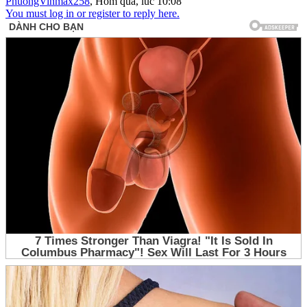
PhuongVinmax258
,
Hôm qua, lúc 10:08
You must log in or register to reply here.