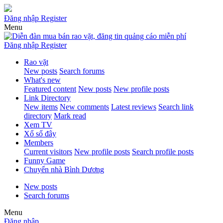
Đăng nhập
Register
Menu
Đăng nhập
Register
Rao vặt
New posts
Search forums
What's new
Featured content
New posts
New profile posts
Link Directory
New items
New comments
Latest reviews
Search link
directory
Mark read
Xem TV
Xổ số đây
Members
Current visitors
New profile posts
Search profile posts
Funny Game
Chuyển nhà Bình Dương
New posts
Search forums
Menu
Đăng nhập