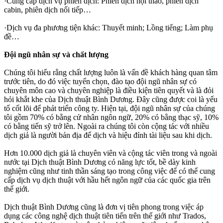
·Cung cấp dịch vụ phiên dịch: Phiên dịch hội thảo, phiên dịch
cabin, phiên dịch nối tiếp…
·Dịch vụ đa phương tiện khác: Thuyết minh; Lồng tiếng; Làm phụ
đề…
Đội ngũ nhân sự và chất lượng
Chúng tôi hiểu rằng chất lượng luôn là vấn đề khách hàng quan tâm
trước tiên, do đó việc tuyển chọn, đào tạo đội ngũ nhân sự có
chuyên môn cao và chuyên nghiệp là điều kiện tiên quyết và là đỏi
hỏi khắt khe của Dịch thuật Bình Dương. Đây cũng được coi là yếu
tố cốt lõi để phát triển công ty. Hiện tại, đội ngũ nhân sự của chúng
tôi gồm 70% có bằng cử nhân ngôn ngữ, 20% có bằng thạc sỹ, 10%
có bằng tiến sỹ trở lên. Ngoài ra chúng tôi còn cộng tác với nhiều
dịch giả là người bản địa để dịch và hiệu đính tài liệu sau khi dịch.
Hơn 10.000 dịch giả là chuyên viên và cộng tác viên trong và ngoài
nước tại Dịch thuật Bình Dương có năng lực tốt, bề dày kinh
nghiệm cũng như tinh thần sáng tạo trong công việc để có thể cung
cấp dịch vụ dịch thuật với hầu hết ngôn ngữ của các quốc gia trên
thế giới.
Dịch thuật Bình Dương cũng là đơn vị tiên phong trong việc áp
dụng các công nghệ dịch thuật tiên tiến trên thế giới như Trados,