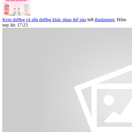
Kem dưỡng và sữa dưỡng khác nhau thế nào
bởi
thudaumot
,
Hôm
nay lúc 17:23