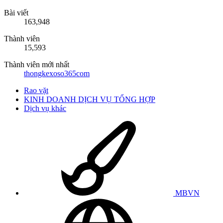
Bài viết
163,948
Thành viên
15,593
Thành viên mới nhất
thongkexoso365com
Rao vặt
KINH DOANH DỊCH VỤ TỔNG HỢP
Dịch vụ khác
MBVN