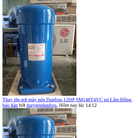
Thay tận nơi máy nén Danfoss 12HP SM148T4VC tại Lâm Đồng,
bảo hàn
bởi
maynendanfoss
,
Hôm nay lúc 14:12