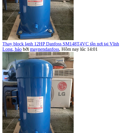
Thay block lạnh 12HP Danfoss SM148T4VC tận nơi tại Vĩnh
Long, bảo
bởi
maynendanfoss
,
Hôm nay lúc 14:01