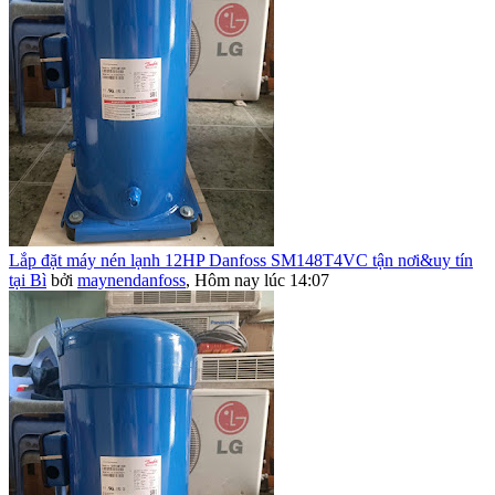
Lắp đặt máy nén lạnh 12HP Danfoss SM148T4VC tận nơi&uy tín
tại Bì
bởi
maynendanfoss
,
Hôm nay lúc 14:07