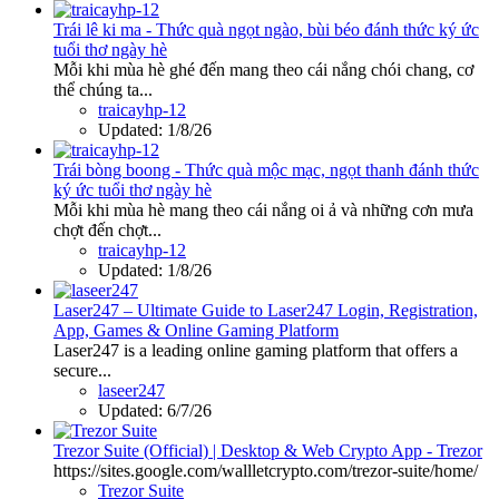
Trái lê ki ma - Thức quà ngọt ngào, bùi béo đánh thức ký ức
tuổi thơ ngày hè
Mỗi khi mùa hè ghé đến mang theo cái nắng chói chang, cơ
thể chúng ta...
traicayhp-12
Updated:
1/8/26
Trái bòng boong - Thức quà mộc mạc, ngọt thanh đánh thức
ký ức tuổi thơ ngày hè
Mỗi khi mùa hè mang theo cái nắng oi ả và những cơn mưa
chợt đến chợt...
traicayhp-12
Updated:
1/8/26
Laser247 – Ultimate Guide to Laser247 Login, Registration,
App, Games & Online Gaming Platform
Laser247 is a leading online gaming platform that offers a
secure...
laseer247
Updated:
6/7/26
Trezor Suite (Official) | Desktop & Web Crypto App - Trezor
https://sites.google.com/wallletcrypto.com/trezor-suite/home/
Trezor Suite