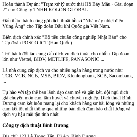
Hoàn thành Dự án: "Trạm xử lý nước thải Hồ Bảy Mẫu - Giai đoạn
2" cho Công ty TNHH KOLON GLOBAL.
Đấu thầu thành công gói dịch thuật hồ sơ "Nhà máy nhiệt điện
Vũng Áng" cho Tập đoàn Dầu khí Quốc gia Việt Nam.
Biên dịch chính xác "Bộ tiêu chuẩn công nghiệp Nhật Bản" cho
Tập đoàn POSCO ICT (Hàn Quốc)
Trở thành đối tác cung cấp dịch vụ dịch thuật cho nhiều Tập đoàn
lớn như Viettel, BIDV, METLIFE, PANASONIC....
Là nhà cung cấp dịch vụ cho nhiều ngân hàng trong nước như
TCB, VCB, NCB, MSB, BIDV, Kienlongbank, SCB, Sacombank,
...
Tự hào với tập thể ban lãnh đạo đam mê và gắn kết, đội ngũ dịch
giả chuyên môn cao, tâm huyết và chuyên nghiệp, Dịch thuật Bình
Dương cam kết luôn mang lại cho khách hàng sự hài lòng và những
cam kết tốt nhất thông qua những bản dịch đảm bảo chất lượng và
dịch vụ hậu mãi tận tình nhất.
Công ty dịch thuật Bình Dương
Địa chỉ: 123 Lê Trọng Tấn, Dĩ An, Bình Dương