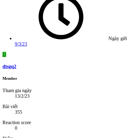
Ngày gửi
9/3/23
D
dtsgq2
Member
Tham gia ngày
13/2/23
Bài viết
355
Reaction score
0