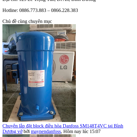
Hotline: 0886.773.883 – 0866.228.383
Chủ đề cùng chuyên mục
Chuyên lắp đặt block điều hòa Danfoss SM148T4VC tại Bình
Dương vớ
bởi
maynendanfoss
,
Hôm nay lúc 15:07