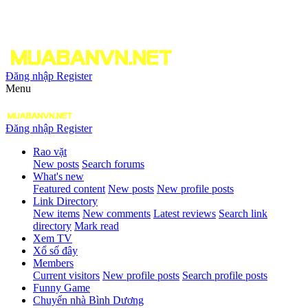
Đăng nhập
Register
Menu
Đăng nhập
Register
Rao vặt
New posts
Search forums
What's new
Featured content
New posts
New profile posts
Link Directory
New items
New comments
Latest reviews
Search link
directory
Mark read
Xem TV
Xổ số đây
Members
Current visitors
New profile posts
Search profile posts
Funny Game
Chuyển nhà Bình Dương