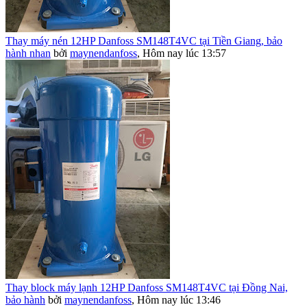
Thay máy nén 12HP Danfoss SM148T4VC tại Tiền Giang, bảo
hành nhan
bởi
maynendanfoss
,
Hôm nay lúc 13:57
Thay block máy lạnh 12HP Danfoss SM148T4VC tại Đồng Nai,
bảo hành
bởi
maynendanfoss
,
Hôm nay lúc 13:46