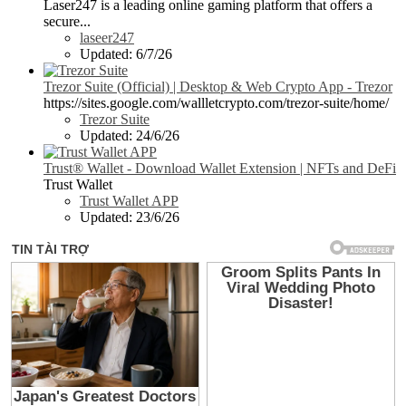
Laser247 is a leading online gaming platform that offers a
secure...
laseer247
Updated:
6/7/26
Trezor Suite (Official) | Desktop & Web Crypto App - Trezor
https://sites.google.com/wallletcrypto.com/trezor-suite/home/
Trezor Suite
Updated:
24/6/26
Trust® Wallet - Download Wallet Extension | NFTs and DeFi
Trust Wallet
Trust Wallet APP
Updated:
23/6/26