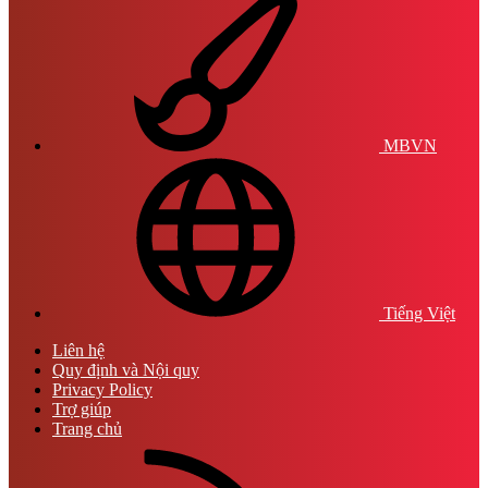
MBVN
Tiếng Việt
Liên hệ
Quy định và Nội quy
Privacy Policy
Trợ giúp
Trang chủ