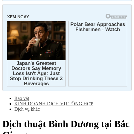
Rao vặt
KINH DOANH DỊCH VỤ TỔNG HỢP
Dịch vụ khác
Dịch thuật Bình Dương tại Bắc