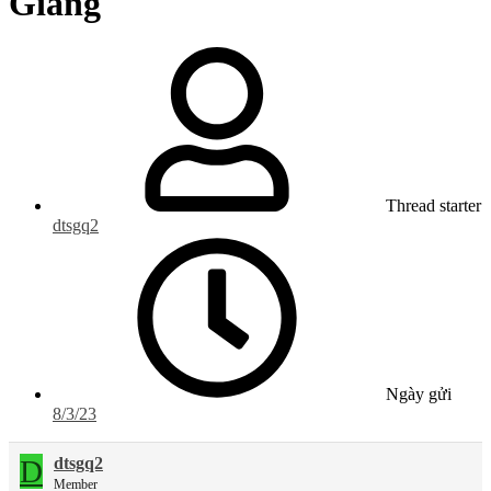
Giang
Thread starter
dtsgq2
Ngày gửi
8/3/23
D
dtsgq2
Member