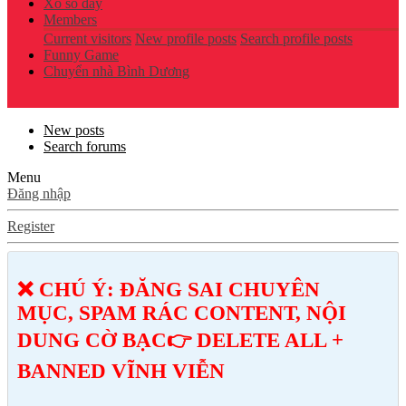
Xổ số đây
Members
Current visitors
New profile posts
Search profile posts
Funny Game
Chuyển nhà Bình Dương
New posts
Search forums
Menu
Đăng nhập
Register
❌ CHÚ Ý: ĐĂNG SAI CHUYÊN
MỤC, SPAM RÁC CONTENT, NỘI
DUNG CỜ BẠC👉 DELETE ALL +
BANNED VĨNH VIỄN