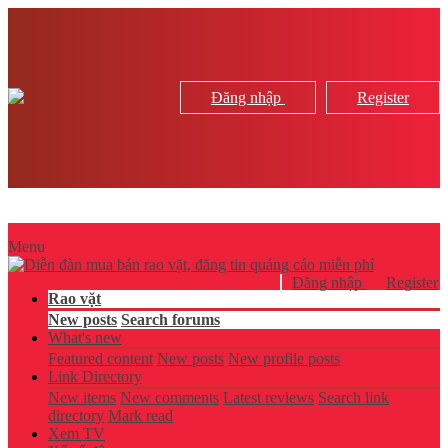
Đăng nhập
Register
Menu
Đăng nhập
Register
Rao vặt
New posts
Search forums
What's new
Featured content
New posts
New profile posts
Link Directory
New items
New comments
Latest reviews
Search link
directory
Mark read
Xem TV