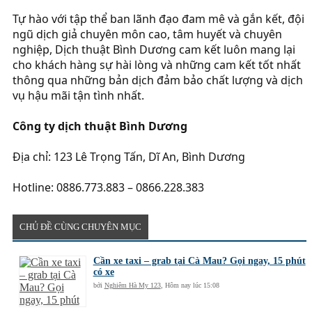
Tự hào với tập thể ban lãnh đạo đam mê và gắn kết, đội
ngũ dịch giả chuyên môn cao, tâm huyết và chuyên
nghiệp, Dịch thuật Bình Dương cam kết luôn mang lại
cho khách hàng sự hài lòng và những cam kết tốt nhất
thông qua những bản dịch đảm bảo chất lượng và dịch
vụ hậu mãi tận tình nhất.
Công ty dịch thuật Bình Dương
Địa chỉ: 123 Lê Trọng Tấn, Dĩ An, Bình Dương
Hotline: 0886.773.883 – 0866.228.383
CHỦ ĐỀ CÙNG CHUYÊN MỤC
Cần xe taxi – grab tại Cà Mau? Gọi ngay, 15 phút
có xe
bởi
Nghiêm Hà My 123
,
Hôm nay lúc 15:08