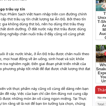
 gọ trâu uy tín
 Thực Phâm Sạch Việt Nam nhập trên con đường chính
ấp thịt trâu uy tín chất lượng tại Ấn Độ. Bởi theo tín
 gia không dùng thịt bò, nên họ dùng thịt trâu thay
hất dinh dưỡng. Ở đất nước này thịt trâu được dùng
ông nghiệp chăn nuôi trâu ở đây cũng vô cùng phát
ôi ở các nước khác, ở Ấn Độ trâu được chăn nuôi theo
, mọi hoạt động về ăn uống, sinh hoạt và sức khỏe
m tra nghiêm ngặt. Đến giai đoạn phát triển nhất của
o phương pháp tốt nhất để đạt được chất lượng thịt đạt
biến với thực phẩm này cũng vô cùng dễ dàng nên bạn
Thàn
ấn đề này. Việc của bạn chỉ cần tìm đúng nơi cung cấp
No me
 có được những món ăn vô cùng ngon miệng. Tại Thực
 tin rằng sẽ là nơi để bạn tin tưởng lựa chọn, chúng
Total: