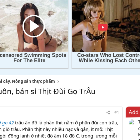
ái cây, Nông sản thực phẩm
uôn, bán sỉ Thịt Đùi Gọ TrÂu
Add 
#1
i gọ 42
trâu ấn độ là phần thịt nằm ở phần đùi con trâu,
n giò trâu. Phần thịt này nhiều nạc và gân, ít mỡ. Thịt
ói đông lạnh ở nhiệt độ âm 18 độ C, trọng lượng mỗi