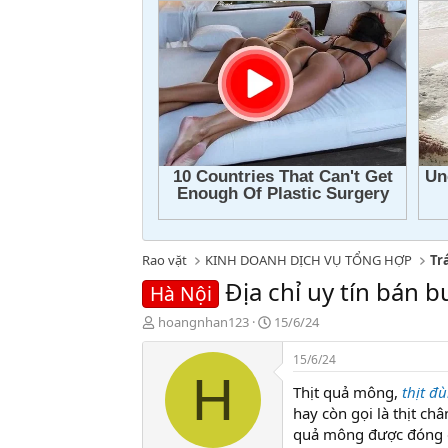
Rao vặt
KINH DOANH DỊCH VỤ TỔNG HỢP
Tr
Địa chỉ uy tín bán b
Hà Nội
T
N
hoangnhan123
15/6/24
h
g
r
à
15/6/24
e
y
H
Thịt quả mông,
thịt đù
a
g
d
ử
hay còn gọi là thịt châ
s
i
quả mông được đóng g
t