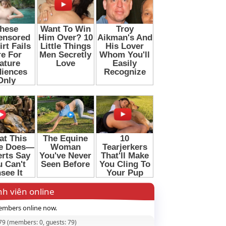
h viên online
mbers online now.
 79 (members: 0, guests: 79)