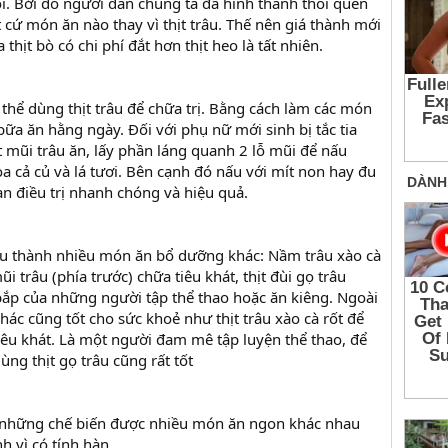
ôi. Bởi do người dân chúng ta đã hình thành thói quen
t cứ món ăn nào thay vì thịt trâu. Thế nên giá thành mới
 thịt bò có chi phí đắt hơn thịt heo là tất nhiên.
thể dùng thịt trâu để chữa trị. Bằng cách làm các món
ữa ăn hằng ngày. Đối với phụ nữ mới sinh bị tắc tia
t mũi trâu ăn, lấy phần láng quanh 2 lỗ mũi để nấu
a cả củ và lá tươi. Bên cạnh đó nấu với mít non hay đu
ạn điều trị nhanh chóng và hiệu quả.
nấu thành nhiều món ăn bổ dưỡng khác: Nầm trâu xào cà
ũi trâu (phía trước) chữa tiêu khát, thịt đùi gọ trâu
ắp của những người tập thể thao hoặc ăn kiêng. Ngoài
ác cũng tốt cho sức khoẻ như thịt trâu xào cà rốt để
iêu khát. Là một người đam mê tập luyện thể thao, để
ng thịt gọ trâu cũng rất tốt
g những chế biến được nhiều món ăn ngon khác nhau
 vì có tính hàn.