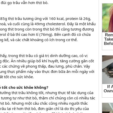
 đùi gọ trâu vẫn hơn thịt bò.
5g thịt trâu tương ứng với 160 kcal, protein là 26g,
hoà, và cuối cùng là 49mg cholesterol. Đấy là một khẩu
ong thịt trong còn trong thịt bò thì cũng tương đương
erol ở bà thì cao hơn tí (76mg). Bên cạnh đó có chứa
 kể, và các chất khoáng có ích trong cơ thể.
ấy, trong thịt trâu có giá trị dinh dưỡng cao, có vị
g độc. Ăn nhiều giúp bổ khí huyết, tăng cường gân cốt
 các chứng về phong thấp, đau lưng, phù chân. Vậy
sung thực phẩm này vào thực đơn bữa ăn mỗi ngày với
ất tốt cho sức khỏe.
có tốt cho sức khỏe không?
ưởng thịt trâu không tốt, nhưng thực tế tác dụng của
 tương tự như thịt bò, thậm chí chúng còn có nhiều tác
hịt bò. Nhưng một câu chắc cũng nhiều người thắc
trâu lại rẻ hơn thịt bò, đơn giản chỉ là do thị yếu của