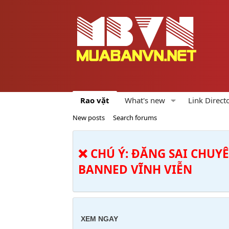
Rao vặt
What's new
Link Direct
New posts
Search forums
❌ CHÚ Ý: ĐĂNG SAI CHUY
BANNED VĨNH VIỄN