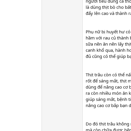
người tiêu dùng cả th
là dùng thịt bò cho bấ
đẩy lên cao và thành ra
Phụ nữ bị huyết hư có 
hầm với rau củ thành b
sữa nên ăn nên lấy thị
canh khổ qua, hành ho
đủ cũng có thể giúp b
Thịt trâu còn có thể 
rốt để sáng mắt, thịt m
dùng để nâng cao cơ b
ra còn nhiều món ăn kh
giúp sáng mắt, bệnh t
nâng cao cơ bắp bạn dù
Do đó thịt trâu khôn
mà còn chữa được bệnh