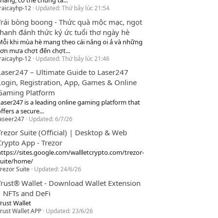
hang, cơ thể chúng ta...
raicayhp-12
Updated:
Thứ bảy lúc 21:54
Trái bòng boong - Thức quà mộc mạc, ngọt
thanh đánh thức ký ức tuổi thơ ngày hè
Mỗi khi mùa hè mang theo cái nắng oi ả và những
cơn mưa chợt đến chợt...
raicayhp-12
Updated:
Thứ bảy lúc 21:46
Laser247 – Ultimate Guide to Laser247
Login, Registration, App, Games & Online
Gaming Platform
Laser247 is a leading online gaming platform that
ffers a secure...
laseer247
Updated:
6/7/26
Trezor Suite (Official) | Desktop & Web
Crypto App - Trezor
https://sites.google.com/wallletcrypto.com/trezor-
suite/home/
rezor Suite
Updated:
24/6/26
Trust® Wallet - Download Wallet Extension
| NFTs and DeFi
rust Wallet
rust Wallet APP
Updated:
23/6/26