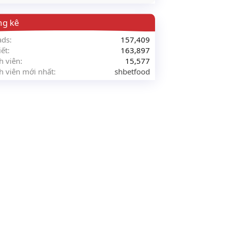
ng kê
ads
157,409
iết
163,897
h viên
15,577
h viên mới nhất
shbetfood