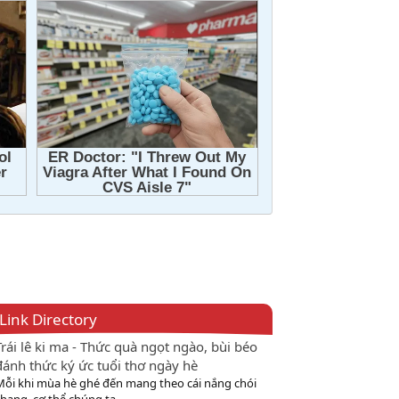
Link Directory
Trái lê ki ma - Thức quà ngọt ngào, bùi béo
đánh thức ký ức tuổi thơ ngày hè
Mỗi khi mùa hè ghé đến mang theo cái nắng chói