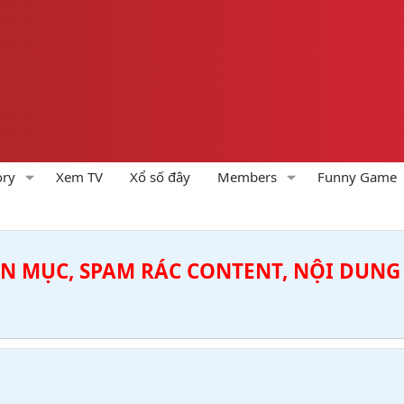
ory
Xem TV
Xổ số đây
Members
Funny Game
ÊN MỤC, SPAM RÁC CONTENT, NỘI DUNG 