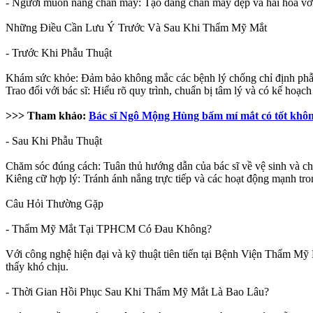
- Người muốn nâng chân mày: Tạo dáng chân mày đẹp và hài hòa vớ
Những Điều Cần Lưu Ý Trước Và Sau Khi Thẩm Mỹ Mắt
- Trước Khi Phẫu Thuật
Khám sức khỏe: Đảm bảo không mắc các bệnh lý chống chỉ định phẫu
Trao đổi với bác sĩ: Hiểu rõ quy trình, chuẩn bị tâm lý và có kế hoạc
>>> Tham khảo:
Bác sĩ Ngô Mộng Hùng bấm mí mắt có tốt khô
- Sau Khi Phẫu Thuật
Chăm sóc đúng cách: Tuân thủ hướng dẫn của bác sĩ về vệ sinh và c
Kiêng cữ hợp lý: Tránh ánh nắng trực tiếp và các hoạt động mạnh tron
Câu Hỏi Thường Gặp
- Thẩm Mỹ Mắt Tại TPHCM Có Đau Không?
Với công nghệ hiện đại và kỹ thuật tiên tiến tại Bệnh Viện Thẩm M
thấy khó chịu.
- Thời Gian Hồi Phục Sau Khi Thẩm Mỹ Mắt Là Bao Lâu?