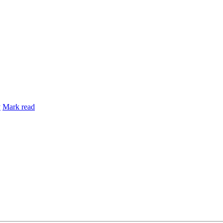
y
Mark read