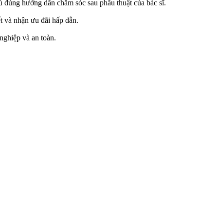
hủ đúng hướng dẫn chăm sóc sau phẫu thuật của bác sĩ.
 và nhận ưu đãi hấp dẫn.
ghiệp và an toàn.