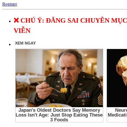
Register
❌ CHÚ Ý: ĐĂNG SAI CHUYÊN MỤC
VIỄN