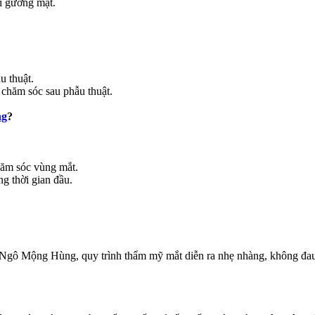
i gương mặt.
 thuật.
h chăm sóc sau phẫu thuật.
ng
?
hăm sóc vùng mắt.
g thời gian đầu.
ỹ Ngô Mộng Hùng, quy trình thẩm mỹ mắt diễn ra nhẹ nhàng, không đa