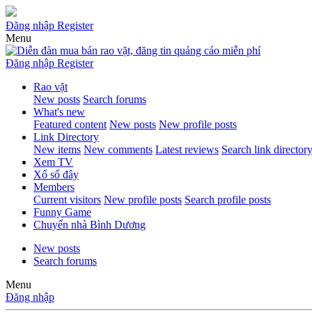
Đăng nhập
Register
Menu
Đăng nhập
Register
Rao vặt
New posts
Search forums
What's new
Featured content
New posts
New profile posts
Link Directory
New items
New comments
Latest reviews
Search link director
Xem TV
Xổ số đây
Members
Current visitors
New profile posts
Search profile posts
Funny Game
Chuyển nhà Bình Dương
New posts
Search forums
Menu
Đăng nhập