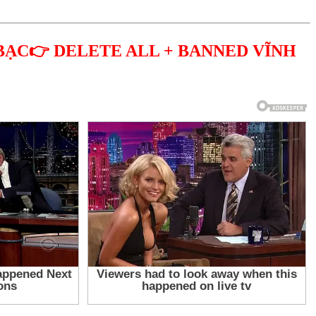
BẠC👉 DELETE ALL + BANNED VĨNH