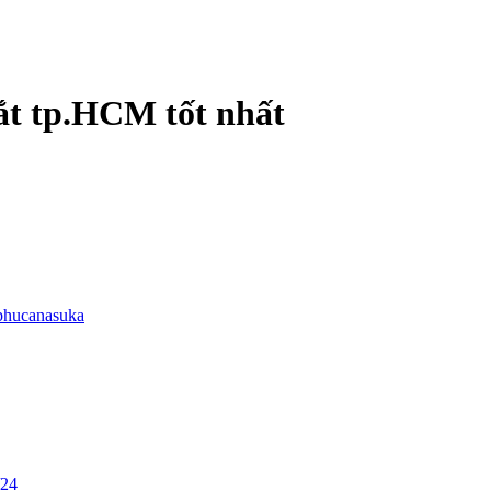
ắt tp.HCM tốt nhất
phucanasuka
/24