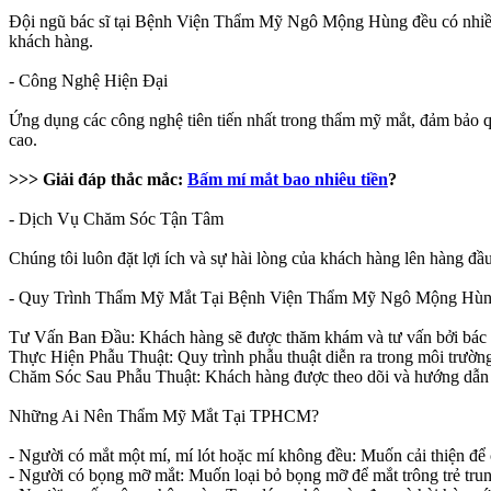
Đội ngũ bác sĩ tại Bệnh Viện Thẩm Mỹ Ngô Mộng Hùng đều có nhiều 
khách hàng.
- Công Nghệ Hiện Đại
Ứng dụng các công nghệ tiên tiến nhất trong thẩm mỹ mắt, đảm bảo qu
cao.
>>> Giải đáp thắc mắc:
Bấm mí mắt bao nhiêu tiền
?
- Dịch Vụ Chăm Sóc Tận Tâm
Chúng tôi luôn đặt lợi ích và sự hài lòng của khách hàng lên hàng đầu
- Quy Trình Thẩm Mỹ Mắt Tại Bệnh Viện Thẩm Mỹ Ngô Mộng Hù
Tư Vấn Ban Đầu: Khách hàng sẽ được thăm khám và tư vấn bởi bác 
Thực Hiện Phẫu Thuật: Quy trình phẫu thuật diễn ra trong môi trường v
Chăm Sóc Sau Phẫu Thuật: Khách hàng được theo dõi và hướng dẫn 
Những Ai Nên Thẩm Mỹ Mắt Tại TPHCM?
- Người có mắt một mí, mí lót hoặc mí không đều: Muốn cải thiện để c
- Người có bọng mỡ mắt: Muốn loại bỏ bọng mỡ để mắt trông trẻ tru