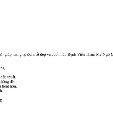
 giúp mang lại đôi mắt đẹp và cuốn hút. Bệnh Viện Thẩm Mỹ Ngô Mộn
ùng
hẫu thuật.
 không đều.
h hoạt hơn.
t.
ng