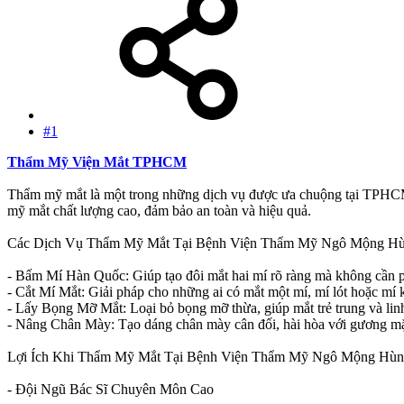
#1
Thẩm Mỹ Viện Mắt TPHCM
Thẩm mỹ mắt là một trong những dịch vụ được ưa chuộng tại TPHCM,
mỹ mắt chất lượng cao, đảm bảo an toàn và hiệu quả.
Các Dịch Vụ Thẩm Mỹ Mắt Tại Bệnh Viện Thẩm Mỹ Ngô Mộng H
- Bấm Mí Hàn Quốc: Giúp tạo đôi mắt hai mí rõ ràng mà không cần p
- Cắt Mí Mắt: Giải pháp cho những ai có mắt một mí, mí lót hoặc mí
- Lấy Bọng Mỡ Mắt: Loại bỏ bọng mỡ thừa, giúp mắt trẻ trung và lin
- Nâng Chân Mày: Tạo dáng chân mày cân đối, hài hòa với gương mặ
Lợi Ích Khi Thẩm Mỹ Mắt Tại Bệnh Viện Thẩm Mỹ Ngô Mộng Hù
- Đội Ngũ Bác Sĩ Chuyên Môn Cao